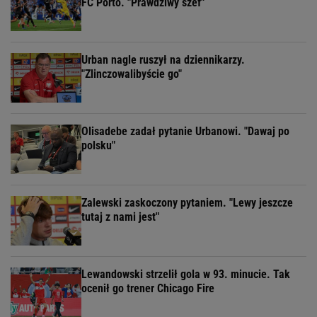
FC Porto. "Prawdziwy szef"
Urban nagle ruszył na dziennikarzy.
"Zlinczowalibyście go"
Olisadebe zadał pytanie Urbanowi. "Dawaj po
polsku"
Zalewski zaskoczony pytaniem. "Lewy jeszcze
tutaj z nami jest"
Lewandowski strzelił gola w 93. minucie. Tak
ocenił go trener Chicago Fire