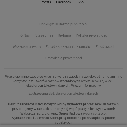
Poczta
Facebook
RSS
Copyright © Gazeta.pl sp. z o.o.
O Nas
Staże u nas
Reklama
Polityka prywatności
Wszystkie artykuły
Zasady korzystania z portalu
Zgłoś uwagi
Ustawienia prywatności
Właściciel niniejszego serwisu nie wyraża zgody na zwielokrotnianie ani inne
korzystanie z utworów rozpowszechnionych w tym serwisie, w celu
eksploracji tekstów i danych. Więcej informacji w
zastrzeżeniu dot. eksploracji tekstów i danych
Treści z
serwisów internetowych Grupy Wyborcza.pl
oraz serwisu tokfm.pl
prezentujemy w ramach komercyjnej współpracy z ich wydawcami:
Wyborcza sp. z o.o. oraz Grupą Radiową Agory sp. z o.o.
Wybrane treści z serwisu Sport.pl są dostępne po wykupieniu płatnej
subskrypcji