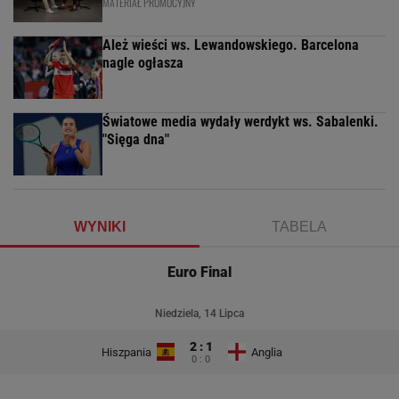
MATERIAŁ PROMOCYJNY
Ależ wieści ws. Lewandowskiego. Barcelona
nagle ogłasza
Światowe media wydały werdykt ws. Sabalenki.
"Sięga dna"
WYNIKI
TABELA
Euro Final
Niedziela, 14 Lipca
2 : 1
Hiszpania
Anglia
0 : 0