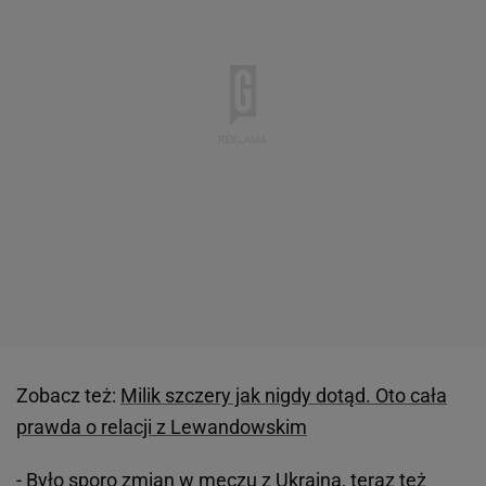
Zobacz też:
Milik szczery jak nigdy dotąd. Oto cała
prawda o relacji z Lewandowskim
- Było sporo zmian w meczu z Ukrainą, teraz też