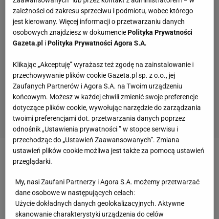
zależności od zakresu sprzeciwu i podmiotu, wobec którego
jest kierowany. Więcej informacji o przetwarzaniu danych
osobowych znajdziesz w dokumencie
Polityka Prywatności
Gazeta.pl
i
Polityka Prywatności Agora S.A.
Klikając „Akceptuję” wyrażasz też zgodę na zainstalowanie i
przechowywanie plików cookie Gazeta.pl sp. z o.o., jej
Zaufanych Partnerów i Agora S.A. na Twoim urządzeniu
końcowym. Możesz w każdej chwili zmienić swoje preferencje
dotyczące plików cookie, wywołując narzędzie do zarządzania
twoimi preferencjami dot. przetwarzania danych poprzez
odnośnik „Ustawienia prywatności ” w stopce serwisu i
przechodząc do „Ustawień Zaawansowanych”. Zmiana
ustawień plików cookie możliwa jest także za pomocą ustawień
Zobacz wideo
Kibice dali sygnał reprezentacji
przeglądarki.
Urbana. Wardzichowski: W 80. minucie wychodzili ze
My, nasi Zaufani Partnerzy i Agora S.A. możemy przetwarzać
stadionu...
dane osobowe w następujących celach:
Użycie dokładnych danych geolokalizacyjnych. Aktywne
skanowanie charakterystyki urządzenia do celów
Polska zagra z Nigerią. Oba zespoły nie zagrają na