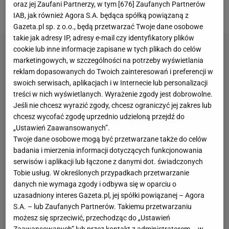
oraz jej Zaufani Partnerzy, w tym [
676
] Zaufanych Partnerów
starciu z Nigerią.
IAB, jak również Agora S.A. będąca spółką powiązaną z
Gazeta.pl sp. z o.o., będą przetwarzać Twoje dane osobowe
takie jak adresy IP, adresy e-mail czy identyfikatory plików
cookie lub inne informacje zapisane w tych plikach do celów
marketingowych, w szczególności na potrzeby wyświetlania
reklam dopasowanych do Twoich zainteresowań i preferencji w
swoich serwisach, aplikacjach i w Internecie lub personalizacji
treści w nich wyświetlanych. Wyrażenie zgody jest dobrowolne.
Jeśli nie chcesz wyrazić zgody, chcesz ograniczyć jej zakres lub
chcesz wycofać zgodę uprzednio udzieloną przejdź do
„Ustawień Zaawansowanych”.
Twoje dane osobowe mogą być przetwarzane także do celów
badania i mierzenia informacji dotyczących funkcjonowania
serwisów i aplikacji lub łączone z danymi dot. świadczonych
Tobie usług. W określonych przypadkach przetwarzanie
danych nie wymaga zgody i odbywa się w oparciu o
uzasadniony interes Gazeta.pl, jej spółki powiązanej – Agora
S.A. – lub Zaufanych Partnerów. Takiemu przetwarzaniu
możesz się sprzeciwić, przechodząc do „Ustawień
Zaawansowanych” lub przez kontakt z administratorem – w