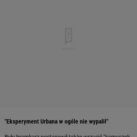
"Eksperyment Urbana w ogóle nie wypalił"
Były bramkarz postanowił także wrzucić "kamyczek