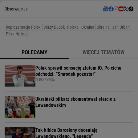
Obserwuj nas
Reprezentacja Polski
Jerzy Dudek
Polska - Ukraina
Ukraina
Jan Urban
Piłka Nożna
POLECAMY
WIĘCEJ TEMATÓW
Polak sprawił sensację złotem IO. Po cichu
odchodzi. "Smrodek pozostał"
SUBSKRYPCJA
Ukraiński piłkarz skomentował starcie z
Lewandowskim
Tak kibice Barcelony doceniają
Lewandowskiego. "Legenda"