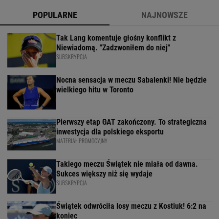
POPULARNE
NAJNOWSZE
Tak Lang komentuje głośny konflikt z
Niewiadomą. "Zadzwoniłem do niej"
SUBSKRYPCJA
Nocna sensacja w meczu Sabalenki! Nie będzie
wielkiego hitu w Toronto
Pierwszy etap GAT zakończony. To strategiczna
inwestycja dla polskiego eksportu
MATERIAŁ PROMOCYJNY
Takiego meczu Świątek nie miała od dawna.
Sukces większy niż się wydaje
SUBSKRYPCJA
Świątek odwróciła losy meczu z Kostiuk! 6:2 na
koniec