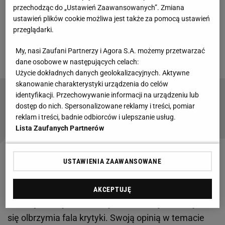
przechodząc do „Ustawień Zaawansowanych”. Zmiana
wywiązał się w wyniku straty Piotrowskiego.
ustawień plików cookie możliwa jest także za pomocą ustawień
Jarmołenko z kolei zdobył jedną z najłatwiejszych
przeglądarki.
bramek w karierze, gdyż Biało-Czerwoni nie zrobili
My, nasi Zaufani Partnerzy i Agora S.A. możemy przetwarzać
nic, by zatrzymać akcję Ukraińców.
dane osobowe w następujących celach:
Użycie dokładnych danych geolokalizacyjnych. Aktywne
skanowanie charakterystyki urządzenia do celów
identyfikacji. Przechowywanie informacji na urządzeniu lub
Największa gwiazda nie jedzie na MŚ. Potępia
dostęp do nich. Spersonalizowane reklamy i treści, pomiar
działania rządu
reklam i treści, badnie odbiorców i ulepszanie usług.
Lista Zaufanych Partnerów
Dudek nie szczędził słów krytyki. "Coś takiego nie
USTAWIENIA ZAAWANSOWANE
powinno mieć miejsca"
AKCEPTUJĘ
W związku z tym na kadrę oraz selekcjonera wylała
się olbrzymia fala krytyki. Swoją opinią w temacie