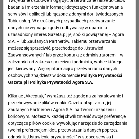
Twoje dane osobowe mogą być przetwarzane także do celów
badania i mierzenia informacji dotyczących funkcjonowania
serwisów i aplikacji lub łączone z danymi dot. świadczonych
Tobie usług. W określonych przypadkach przetwarzanie
danych nie wymaga zgody i odbywa się w oparciu o
uzasadniony interes Gazeta.pl, jej spółki powiązanej – Agora
S.A. – lub Zaufanych Partnerów. Takiemu przetwarzaniu
możesz się sprzeciwić, przechodząc do „Ustawień
Zaawansowanych” lub przez kontakt z administratorem – w
zależności od zakresu sprzeciwu i podmiotu, wobec którego
jest kierowany. Więcej informacji o przetwarzaniu danych
osobowych znajdziesz w dokumencie
Polityka Prywatności
Gazeta.pl
i
Polityka Prywatności Agora S.A.
Zobacz wideo
Sport.pl PLUS
Klikając „Akceptuję” wyrażasz też zgodę na zainstalowanie i
Nie pomogło także doświadczenie Piotra
przechowywanie plików cookie Gazeta.pl sp. z o.o., jej
Zaufanych Partnerów i Agora S.A. na Twoim urządzeniu
Zielińskiego
,
Roberta Lewandowskiego
czy
końcowym. Możesz w każdej chwili zmienić swoje preferencje
grających w linii obrony Tomasza Kędziory i Jakuba
dotyczące plików cookie, wywołując narzędzie do zarządzania
Kiwiora. Gole padały po indywidualnych błędach -
twoimi preferencjami dot. przetwarzania danych poprzez
odnośnik „Ustawienia prywatności ” w stopce serwisu i
Jaremczuk trafił do siatki po kontrataku, który