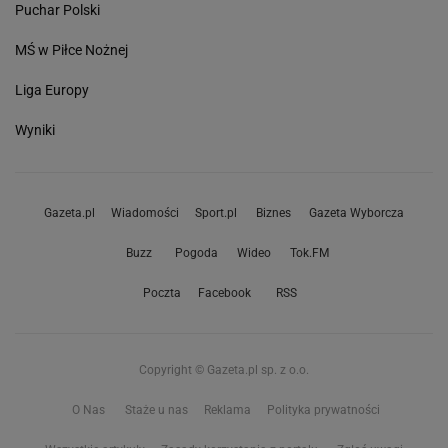
Puchar Polski
MŚ w Piłce Nożnej
Liga Europy
Wyniki
Gazeta.pl
Wiadomości
Sport.pl
Biznes
Gazeta Wyborcza
Buzz
Pogoda
Wideo
Tok.FM
Poczta
Facebook
RSS
Copyright © Gazeta.pl sp. z o.o.
O Nas
Staże u nas
Reklama
Polityka prywatności