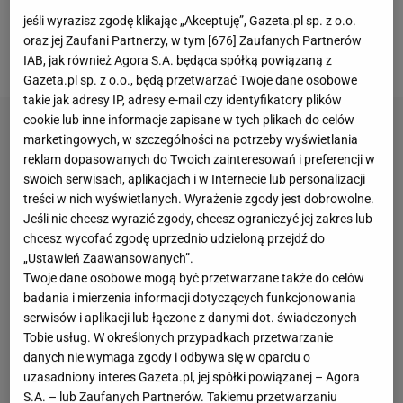
reprezentacja
Jana Urbana
- mimo niezłej pierwszej
jeśli wyrazisz zgodę klikając „Akceptuję”, Gazeta.pl sp. z o.o.
połowy - przegrała w niedzielę we Wrocławiu z
oraz jej Zaufani Partnerzy, w tym [
676
] Zaufanych Partnerów
Ukraińcami 0:2. Gwizdy pojawiły się już w przerwie.
IAB, jak również Agora S.A. będąca spółką powiązaną z
Gazeta.pl sp. z o.o., będą przetwarzać Twoje dane osobowe
takie jak adresy IP, adresy e-mail czy identyfikatory plików
cookie lub inne informacje zapisane w tych plikach do celów
marketingowych, w szczególności na potrzeby wyświetlania
reklam dopasowanych do Twoich zainteresowań i preferencji w
swoich serwisach, aplikacjach i w Internecie lub personalizacji
treści w nich wyświetlanych. Wyrażenie zgody jest dobrowolne.
Jeśli nie chcesz wyrazić zgody, chcesz ograniczyć jej zakres lub
chcesz wycofać zgodę uprzednio udzieloną przejdź do
„Ustawień Zaawansowanych”.
Twoje dane osobowe mogą być przetwarzane także do celów
badania i mierzenia informacji dotyczących funkcjonowania
serwisów i aplikacji lub łączone z danymi dot. świadczonych
Tobie usług. W określonych przypadkach przetwarzanie
danych nie wymaga zgody i odbywa się w oparciu o
uzasadniony interes Gazeta.pl, jej spółki powiązanej – Agora
S.A. – lub Zaufanych Partnerów. Takiemu przetwarzaniu