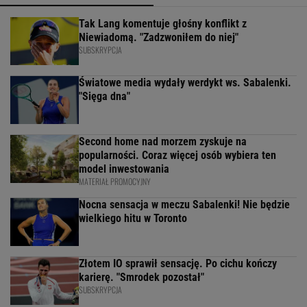
Tak Lang komentuje głośny konflikt z
Niewiadomą. "Zadzwoniłem do niej"
SUBSKRYPCJA
Światowe media wydały werdykt ws. Sabalenki.
"Sięga dna"
Second home nad morzem zyskuje na
popularności. Coraz więcej osób wybiera ten
model inwestowania
MATERIAŁ PROMOCYJNY
Nocna sensacja w meczu Sabalenki! Nie będzie
wielkiego hitu w Toronto
Złotem IO sprawił sensację. Po cichu kończy
karierę. "Smrodek pozostał"
SUBSKRYPCJA