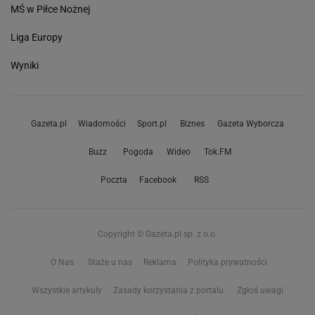
MŚ w Piłce Nożnej
Liga Europy
Wyniki
Gazeta.pl
Wiadomości
Sport.pl
Biznes
Gazeta Wyborcza
Buzz
Pogoda
Wideo
Tok.FM
Poczta
Facebook
RSS
Copyright © Gazeta.pl sp. z o.o.
O Nas
Staże u nas
Reklama
Polityka prywatności
Wszystkie artykuły
Zasady korzystania z portalu
Zgłoś uwagi