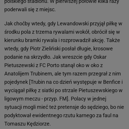
polskiego stadionu. W pierwszej połowie kilka razy
poderwali się z miejsc.
Jak choćby wtedy, gdy Lewandowski przyjął piłkę w
środku pola z trzema rywalami wokół, obrócił się w
kierunku bramki rywala i rozprowadził akcję. Także
wtedy, gdy Piotr Zieliński posłał długie, krosowe
podanie na skrzydło. Jak wreszcie gdy Oskar
Pietuszewski z FC Porto stanął oko w oko z
Anatolijem Trubinem, ale tym razem przegrał z nim
pojedynek [Trubin na co dzień występuje w Benfice i
wyciągał piłkę z siatki po strzale Pietuszewskiego w
ligowym meczu - przyp. FM]. Polacy w jednej
sytuacji mogli mieć też pretensje do sędziego, bo nie
podyktował ewidentnego rzutu karnego za faul na
Tomaszu Kędziorze.