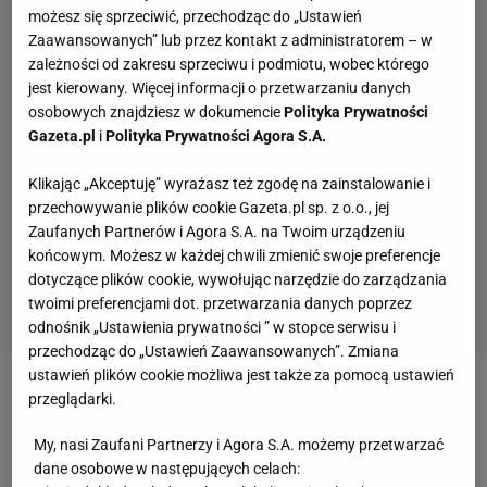
możesz się sprzeciwić, przechodząc do „Ustawień
Zaawansowanych” lub przez kontakt z administratorem – w
zależności od zakresu sprzeciwu i podmiotu, wobec którego
jest kierowany. Więcej informacji o przetwarzaniu danych
osobowych znajdziesz w dokumencie
Polityka Prywatności
Gazeta.pl
i
Polityka Prywatności Agora S.A.
Klikając „Akceptuję” wyrażasz też zgodę na zainstalowanie i
przechowywanie plików cookie Gazeta.pl sp. z o.o., jej
Zaufanych Partnerów i Agora S.A. na Twoim urządzeniu
końcowym. Możesz w każdej chwili zmienić swoje preferencje
dotyczące plików cookie, wywołując narzędzie do zarządzania
twoimi preferencjami dot. przetwarzania danych poprzez
odnośnik „Ustawienia prywatności ” w stopce serwisu i
przechodząc do „Ustawień Zaawansowanych”. Zmiana
ustawień plików cookie możliwa jest także za pomocą ustawień
przeglądarki.
Bo kiedy sędzia Filip Glova zaprosił piłkarzy na
przerwę, Piotr Zieliński, który akurat miał piłkę przy
My, nasi Zaufani Partnerzy i Agora S.A. możemy przetwarzać
nodze, z całej siły kopnął ją w kierunku ukraińskiej
dane osobowe w następujących celach: