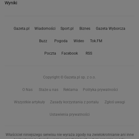
Wyniki
Gazeta.pl
Wiadomości
Sport.pl
Biznes
Gazeta Wyborcza
Buzz
Pogoda
Wideo
Tok.FM
Poczta
Facebook
RSS
Copyright © Gazeta.pl sp. z o.o.
O Nas
Staże u nas
Reklama
Polityka prywatności
Wszystkie artykuły
Zasady korzystania z portalu
Zgłoś uwagi
Ustawienia prywatności
Właściciel niniejszego serwisu nie wyraża zgody na zwielokrotnianie ani inne