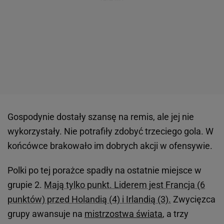
Gospodynie dostały szansę na remis, ale jej nie
wykorzystały. Nie potrafiły zdobyć trzeciego gola. W
końcówce brakowało im dobrych akcji w ofensywie.
Polki po tej porażce spadły na ostatnie miejsce w
grupie 2.
Mają tylko punkt. Liderem jest Francja (6
punktów) przed Holandią (4) i Irlandią (3).
Zwycięzca
grupy awansuje na
mistrzostwa świata
, a trzy