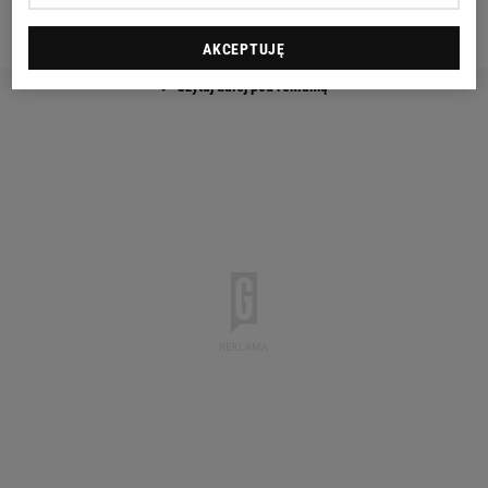
woleja. Szemik nawet nie interweniowała.
AKCEPTUJĘ