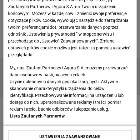
Zaufanych Partnerów i Agora S.A. na Twoim urządzeniu
przed polem karnym, strzeliła z 14 metrów i błąd
końcowym. Możesz w każdej chwili zmienić swoje preferencje
popełniła bramkarka Kinga Szemik, która wbiła
dotyczące plików cookie, wywołując narzędzie do zarządzania
sobie piłkę do siatki przy krótkim słupku. - To jest
twoimi preferencjami dot. przetwarzania danych poprzez
odnośnik „Ustawienia prywatności ” w stopce serwisu i
bardzo duży błąd polskiej bramkarki. Miała piłkę na
przechodząc do „Ustawień Zaawansowanych”. Zmiana
rękach - mówił słusznie komentator TVP Sport.
ustawień plików cookie możliwa jest także za pomocą ustawień
przeglądarki.
My, nasi Zaufani Partnerzy i Agora S.A. możemy przetwarzać
Boniek o Jakubasie: "Takich rzeczy nie można
dane osobowe w następujących celach:
mówić!"
Użycie dokładnych danych geolokalizacyjnych. Aktywne
skanowanie charakterystyki urządzenia do celów
identyfikacji. Przechowywanie informacji na urządzeniu lub
dostęp do nich. Spersonalizowane reklamy i treści, pomiar
Polki nie potrafiły się podnieść, zupełnie nie istniały
reklam i treści, badnie odbiorców i ulepszanie usług.
Lista Zaufanych Partnerów
w ataku pozycyjnym, raziły prostymi stratami. W 20.
minucie było już 0:2. Po rzucie rożnym Katie McCabe
popisała się pięknym strzałem z 18 metrów z
USTAWIENIA ZAAWANSOWANE