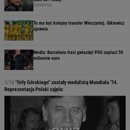
SUBSKRYPCJA
To ma być kolejny transfer Wieczystej. Gikiewicz
ujawnia
Media: Barcelona traci gwiazdę! PSG zapłaci 50
milionów euro
1/16
"Orły Górskiego" zostały medalistą Mundialu '74.
Reprezentacja Polski zajęła: