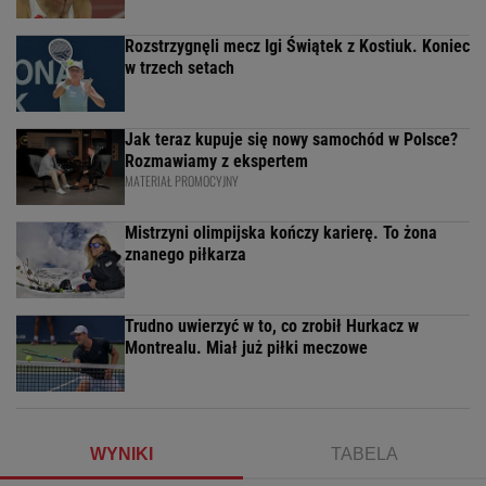
Rozstrzygnęli mecz Igi Świątek z Kostiuk. Koniec
w trzech setach
Jak teraz kupuje się nowy samochód w Polsce?
Rozmawiamy z ekspertem
MATERIAŁ PROMOCYJNY
Mistrzyni olimpijska kończy karierę. To żona
znanego piłkarza
Trudno uwierzyć w to, co zrobił Hurkacz w
Montrealu. Miał już piłki meczowe
WYNIKI
TABELA