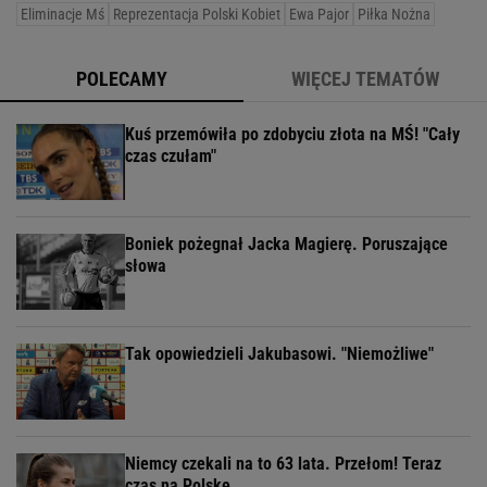
Eliminacje Mś
Reprezentacja Polski Kobiet
Ewa Pajor
Piłka Nożna
POLECAMY
WIĘCEJ TEMATÓW
Kuś przemówiła po zdobyciu złota na MŚ! "Cały
czas czułam"
Boniek pożegnał Jacka Magierę. Poruszające
słowa
Tak opowiedzieli Jakubasowi. "Niemożliwe"
Niemcy czekali na to 63 lata. Przełom! Teraz
czas na Polskę