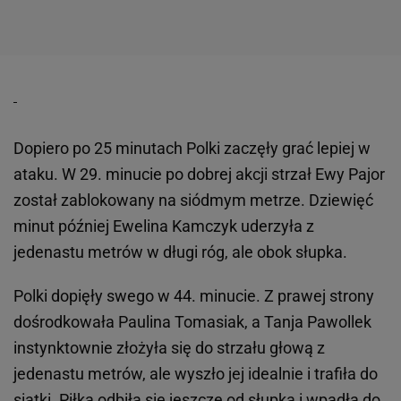
Dopiero po 25 minutach Polki zaczęły grać lepiej w
ataku. W 29. minucie po dobrej akcji strzał Ewy Pajor
został zablokowany na siódmym metrze. Dziewięć
minut później Ewelina Kamczyk uderzyła z
jedenastu metrów w długi róg, ale obok słupka.
Polki dopięły swego w 44. minucie. Z prawej strony
dośrodkowała Paulina Tomasiak, a Tanja Pawollek
instynktownie złożyła się do strzału głową z
jedenastu metrów, ale wyszło jej idealnie i trafiła do
siatki. Piłka odbiła się jeszcze od słupka i wpadła do