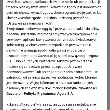
swoich serwisach, aplikacjach i w Internecie lub personalizacji
treści w nich wyświetlanych. Wyrażenie zgody jest dobrowolne.
Jeśli nie chcesz wyrazić zgody, chcesz ograniczyć jej zakres lub
chcesz wycofać zgodę uprzednio udzieloną przejdź do
„Ustawień Zaawansowanych”.
Twoje dane osobowe mogą być przetwarzane także do celów
badania i mierzenia informacji dotyczących funkcjonowania
serwisów i aplikacji lub łączone z danymi dot. świadczonych
Tobie usług. W określonych przypadkach przetwarzanie
danych nie wymaga zgody i odbywa się w oparciu o
uzasadniony interes Gazeta.pl, jej spółki powiązanej – Agora
S.A. – lub Zaufanych Partnerów. Takiemu przetwarzaniu
możesz się sprzeciwić, przechodząc do „Ustawień
Zobacz wideo
Jan Urban zostaje! Wilkowicz: Jego
Zaawansowanych” lub przez kontakt z administratorem – w
drużyna dała nam tak wiele radości
zależności od zakresu sprzeciwu i podmiotu, wobec którego
jest kierowany. Więcej informacji o przetwarzaniu danych
osobowych znajdziesz w dokumencie
Polityka Prywatności
Fatalny mecz Polek z Irlandią
Gazeta.pl
i
Polityka Prywatności Agora S.A.
W 12. minucie przyjezdne prowadziły już 1:0. Po
Klikając „Akceptuję” wyrażasz też zgodę na zainstalowanie i
akcji lewą stroną Emily Murphy dostała piłkę tuż
przechowywanie plików cookie Gazeta.pl sp. z o.o., jej