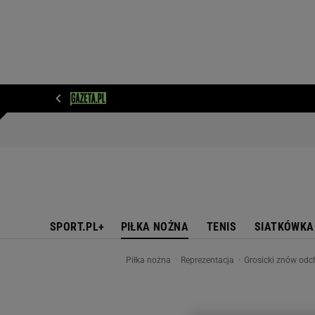
WIADOMOŚCI
NEXT
SPORT
PLOTEK
D
SPORT.PL+
PIŁKA NOŻNA
TENIS
SIATKÓWKA
Piłka nożna
Reprezentacja
Grosicki znów odch