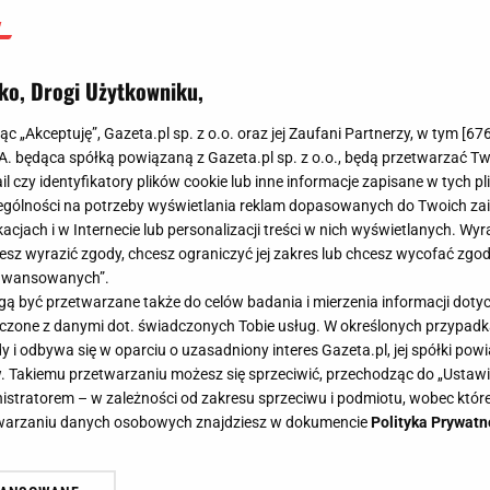
ko, Drogi Użytkowniku,
jąc „Akceptuję”, Gazeta.pl sp. z o.o. oraz jej Zaufani Partnerzy, w tym [
67
.A. będąca spółką powiązaną z Gazeta.pl sp. z o.o., będą przetwarzać T
ail czy identyfikatory plików cookie lub inne informacje zapisane w tych p
gólności na potrzeby wyświetlania reklam dopasowanych do Twoich zain
acjach i w Internecie lub personalizacji treści w nich wyświetlanych. Wyr
cesz wyrazić zgody, chcesz ograniczyć jej zakres lub chcesz wycofać zgo
aawansowanych”.
 być przetwarzane także do celów badania i mierzenia informacji dot
 łączone z danymi dot. świadczonych Tobie usług. W określonych przypad
i odbywa się w oparciu o uzasadniony interes Gazeta.pl, jej spółki powi
. Takiemu przetwarzaniu możesz się sprzeciwić, przechodząc do „Ust
nistratorem – w zależności od zakresu sprzeciwu i podmiotu, wobec które
etwarzaniu danych osobowych znajdziesz w dokumencie
Polityka Prywatn