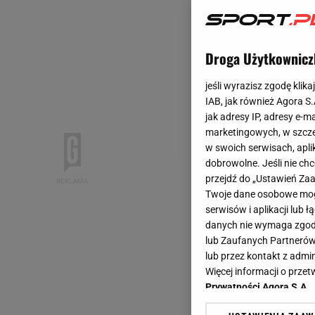
Droga Użytkownicz
jeśli wyrazisz zgodę klika
IAB, jak również Agora S
jak adresy IP, adresy e-m
marketingowych, w szcze
w swoich serwisach, aplik
dobrowolne. Jeśli nie ch
przejdź do „Ustawień Z
Twoje dane osobowe mogą
serwisów i aplikacji lub
danych nie wymaga zgody 
lub Zaufanych Partnerów
lub przez kontakt z admi
Więcej informacji o prz
Prywatności Agora S.A.