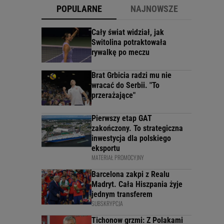
POPULARNE
NAJNOWSZE
Cały świat widział, jak
Switolina potraktowała
rywalkę po meczu
Brat Grbicia radzi mu nie
wracać do Serbii. "To
przerażające"
Pierwszy etap GAT
zakończony. To strategiczna
inwestycja dla polskiego
eksportu
MATERIAŁ PROMOCYJNY
Barcelona zakpi z Realu
Madryt. Cała Hiszpania żyje
jednym transferem
SUBSKRYPCJA
Tichonow grzmi: Z Polakami