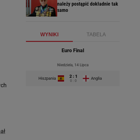
należy postąpić dokładnie tak
samo
WYNIKI
TABELA
Euro Final
Niedziela, 14 Lipca
2 : 1
Hiszpania
Anglia
0 : 0
ych
mał