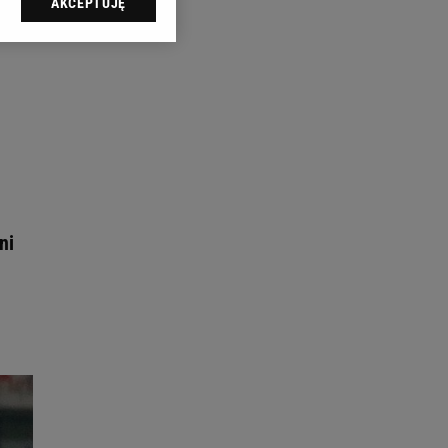
AKCEPTUJĘ
l sp. z o.o., jej
ić swoje preferencje
arzania danych poprzez
ych”. Zmiana ustawień
ach:
 celów identyfikacji.
omiar reklam i treści,
ni