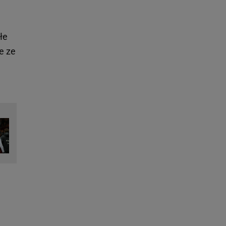
łe
e ze