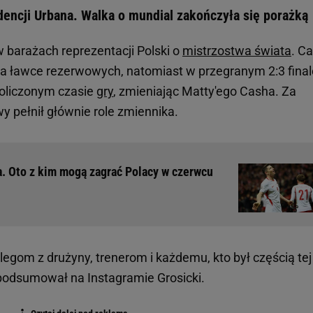
adencji Urbana. Walka o mundial zakończyła się porażką
w barażach reprezentacji Polski o
mistrzostwa świata
. Ca
 na ławce rezerwowych, natomiast w przegranym 2:3 final
doliczonym czasie
gry
, zmieniając Matty'ego Casha. Za
y pełnił głównie role zmiennika.
a. Oto z kim mogą zagrać Polacy w czerwcu
olegom z drużyny, trenerom i każdemu, kto był częścią tej
- podsumował na Instagramie Grosicki.