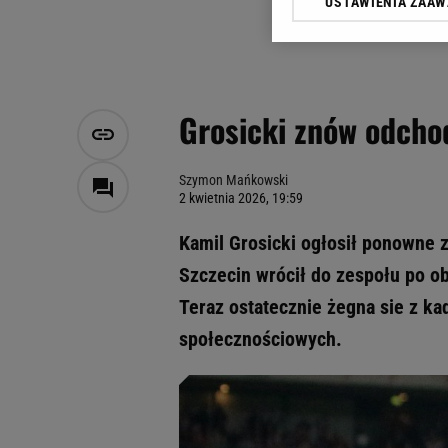
USTAWIENIA ZAA
Klikając „Akceptuję” wyra
Zaufanych Partnerów i A
dotyczące plików cookie,
odnośnik „Ustawienia pr
plików cookie możliwa je
Grosicki znów odchod
My, nasi Zaufani Partne
Użycie dokładnych danych
Przechowywanie informacji
Szymon Mańkowski
2 kwietnia 2026, 19:59
badnie odbiorców i uleps
Kamil Grosicki ogłosił ponowne 
Szczecin wrócił do zespołu po ob
Teraz ostatecznie żegna sie z k
społecznościowych.