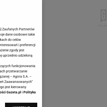
6
] Zaufanych Partnerów
woje dane osobowe takie
likach do celów
teresowań i preferencji
ażenie zgody jest
dę uprzednio udzieloną
yczących funkcjonowania
kach przetwarzanie
ązanej – Agora S.A. –
awień Zaawansowanych”
go jest kierowany.
ości Gazeta.pl
i
Polityka