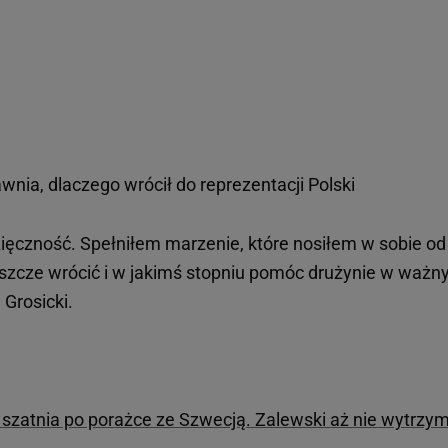
jawnia, dlaczego wrócił do reprezentacji Polski
ęczność. Spełniłem marzenie, które nosiłem w sobie od
eszcze wrócić i w jakimś stopniu pomóc drużynie w ważn
 Grosicki.
 szatnia po porażce ze Szwecją. Zalewski aż nie wytrzy