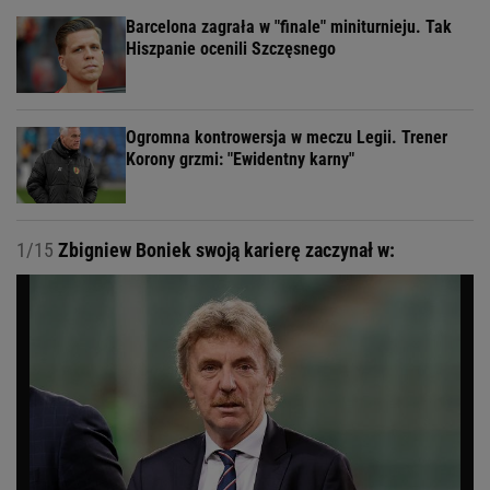
Barcelona zagrała w "finale" miniturnieju. Tak
Hiszpanie ocenili Szczęsnego
Ogromna kontrowersja w meczu Legii. Trener
Korony grzmi: "Ewidentny karny"
1/15
Zbigniew Boniek swoją karierę zaczynał w: