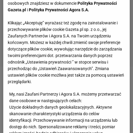
osobowych znajdziesz w dokumencie
Polityka Prywatności
Gazeta.pl
i
Polityka Prywatności Agora S.A.
Klikając „Akceptuję” wyrażasz też zgodę na zainstalowanie i
przechowywanie plików cookie Gazeta.pl sp. z o.o., jej
Zaufanych Partnerów i Agora S.A. na Twoim urządzeniu
końcowym. Możesz w każdej chwili zmienić swoje preferencje
dotyczące plików cookie, wywołując narzędzie do zarządzania
twoimi preferencjami dot. przetwarzania danych poprzez
odnośnik „Ustawienia prywatności ” w stopce serwisu i
przechodząc do „Ustawień Zaawansowanych”. Zmiana
ustawień plików cookie możliwa jest także za pomocą ustawień
Zobacz wideo
Kosecki o Lewandowskim: Robert
przeglądarki.
powinien zostać w reprezentacji i walczyć
My, nasi Zaufani Partnerzy i Agora S.A. możemy przetwarzać
dane osobowe w następujących celach:
Oto plany reprezentacji Polski na czerwiec. Drugi
Użycie dokładnych danych geolokalizacyjnych. Aktywne
skanowanie charakterystyki urządzenia do celów
raz w historii z tym rywalem
identyfikacji. Przechowywanie informacji na urządzeniu lub
dostęp do nich. Spersonalizowane reklamy i treści, pomiar
Mimo to, czerwcowe zgrupowanie kadry
Jana