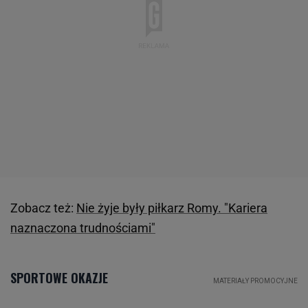
Zobacz też:
Nie żyje były piłkarz Romy. "Kariera
naznaczona trudnościami"