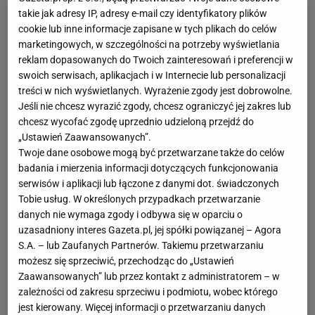
takie jak adresy IP, adresy e-mail czy identyfikatory plików
cookie lub inne informacje zapisane w tych plikach do celów
marketingowych, w szczególności na potrzeby wyświetlania
reklam dopasowanych do Twoich zainteresowań i preferencji w
swoich serwisach, aplikacjach i w Internecie lub personalizacji
treści w nich wyświetlanych. Wyrażenie zgody jest dobrowolne.
Jeśli nie chcesz wyrazić zgody, chcesz ograniczyć jej zakres lub
chcesz wycofać zgodę uprzednio udzieloną przejdź do
„Ustawień Zaawansowanych”.
Twoje dane osobowe mogą być przetwarzane także do celów
badania i mierzenia informacji dotyczących funkcjonowania
serwisów i aplikacji lub łączone z danymi dot. świadczonych
Tobie usług. W określonych przypadkach przetwarzanie
danych nie wymaga zgody i odbywa się w oparciu o
uzasadniony interes Gazeta.pl, jej spółki powiązanej – Agora
S.A. – lub Zaufanych Partnerów. Takiemu przetwarzaniu
możesz się sprzeciwić, przechodząc do „Ustawień
Zaawansowanych” lub przez kontakt z administratorem – w
zależności od zakresu sprzeciwu i podmiotu, wobec którego
jest kierowany. Więcej informacji o przetwarzaniu danych