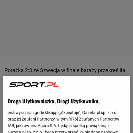
Porażka 2:3 ze Szwecją w finale baraży przekreśliła
szanse reprezentacji Polski na spełnienie
amerykańskiego snu o mistrzostwach świata za
Oceanem Atlantyckim. Kolejne
mecze
o stawkę
Droga Użytkowniczko, Drogi Użytkowniku,
Biało-Czerwoni rozegrają dopiero we wrześniu, a ich
rywalami w Lidze Narodów będą Bośniacy i...
jeśli wyrazisz zgodę klikając „Akceptuję”, Gazeta.pl sp. z o.o.
oraz jej Zaufani Partnerzy, w tym [
676
] Zaufanych Partnerów
Szwedzi.
IAB, jak również Agora S.A. będąca spółką powiązaną z
Gazeta.pl sp. z o.o., będą przetwarzać Twoje dane osobowe