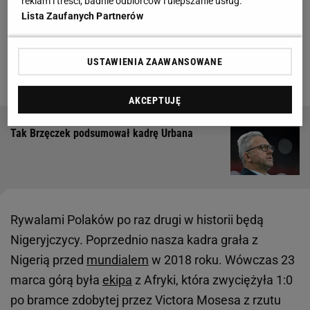
reklam i treści, badnie odbiorców i ulepszanie usług.
Urbana
odbędzie się tak, jak pierwotnie zakładano.
Lista Zaufanych Partnerów
Tuż po zakończeniu zmagań ligowych piłkarze
udadzą się do Warszawy, gdzie 3 czerwca na PGE
USTAWIENIA ZAAWANSOWANE
Narodowym odbędzie się mecz towarzyski.
AKCEPTUJĘ
Tak Brzęczek podsumował kadrę Urbana
Rywalami Polaków po raz drugi w historii będą
Nigeryjczycy. Poprzednio nasza kadra grała z
Nigerią przed
mundialem
w 2018 roku. Wówczas 23
marca górą była
ekipa
z Afryki, która zwyciężyła 1:0
po bramce zdobytej przez Victora Mosesa z rzutu