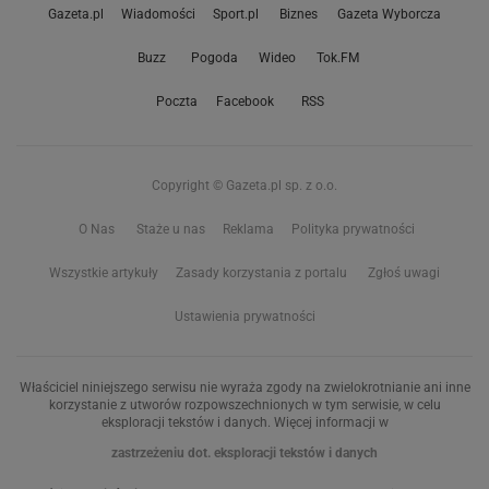
Gazeta.pl
Wiadomości
Sport.pl
Biznes
Gazeta Wyborcza
Buzz
Pogoda
Wideo
Tok.FM
Poczta
Facebook
RSS
Copyright © Gazeta.pl sp. z o.o.
O Nas
Staże u nas
Reklama
Polityka prywatności
Wszystkie artykuły
Zasady korzystania z portalu
Zgłoś uwagi
Ustawienia prywatności
Właściciel niniejszego serwisu nie wyraża zgody na zwielokrotnianie ani inne
korzystanie z utworów rozpowszechnionych w tym serwisie, w celu
eksploracji tekstów i danych. Więcej informacji w
zastrzeżeniu dot. eksploracji tekstów i danych