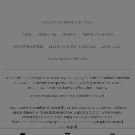
Copyright © Gazeta.pl sp. z o.o.
O Nas
Staże u nas
Reklama
Polityka prywatności
Wszystkie artykuły
Zasady korzystania z portalu
Zgłoś uwagi
Ustawienia prywatności
Właściciel niniejszego serwisu nie wyraża zgody na zwielokrotnianie ani inne
korzystanie z utworów rozpowszechnionych w tym serwisie, w celu
eksploracji tekstów i danych. Więcej informacji w
zastrzeżeniu dot. eksploracji tekstów i danych
Treści z
serwisów internetowych Grupy Wyborcza.pl
oraz serwisu tokfm.pl
prezentujemy w ramach komercyjnej współpracy z ich wydawcami:
Wyborcza sp. z o.o. oraz Grupą Radiową Agory sp. z o.o.
Wybrane treści z serwisu Sport.pl są dostępne po wykupieniu płatnej
subskrypcji