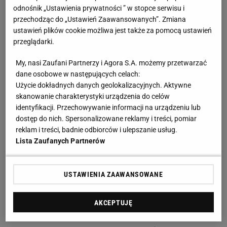
Szymański, a kapitan Biało-Czerwonych pokonał
odnośnik „Ustawienia prywatności ” w stopce serwisu i
Thomasa Strakoshę. Dziesięć minut później Polacy
przechodząc do „Ustawień Zaawansowanych”. Zmiana
zadali ostateczny cios za sprawą cudownego
ustawień plików cookie możliwa jest także za pomocą ustawień
przeglądarki.
uderzenia z dystansu Piotra
Zielińskiego
.
My, nasi Zaufani Partnerzy i Agora S.A. możemy przetwarzać
Pomocnik Interu na antenie TVP Sport
dane osobowe w następujących celach:
przeanalizował to spotkanie na gorąco. - Zacząłbym
Użycie dokładnych danych geolokalizacyjnych. Aktywne
skanowanie charakterystyki urządzenia do celów
od wielkich podziękowań dla całej drużyny za to, jak
identyfikacji. Przechowywanie informacji na urządzeniu lub
weszli
śmy w drugą połowę, jak chcieliśmy wygrać
dostęp do nich. Spersonalizowane reklamy i treści, pomiar
ten
mecz
. Były dwa kontrataki, gdzie "Grabi" stanął
reklam i treści, badnie odbiorców i ulepszanie usług.
Lista Zaufanych Partnerów
na wysokości zadania i jeden chłopak zmarnował
sytuację. Ale to nie jest ważne. Ważne, że
chcieliśmy ten mecz wygrać i wygraliśmy dla całej
USTAWIENIA ZAAWANSOWANE
Polski. Ale wiadomo, że jest jeszcze drugi mecz -
finał, który trzeba wygrać - zaczął "Zielu", który nie
AKCEPTUJĘ
ukrywał, że zarówno on i jego koledzy po świetnym