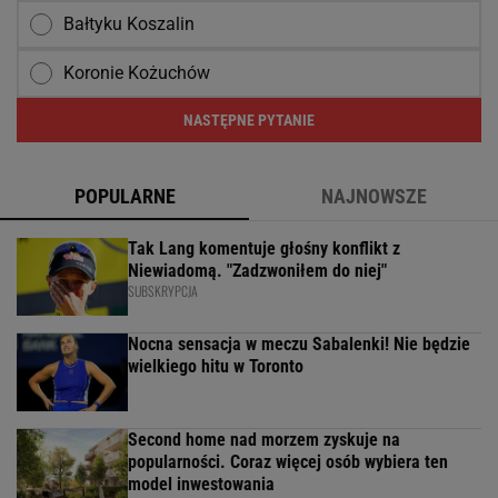
Bałtyku Koszalin
Koronie Kożuchów
NASTĘPNE PYTANIE
POPULARNE
NAJNOWSZE
Tak Lang komentuje głośny konflikt z
Niewiadomą. "Zadzwoniłem do niej"
SUBSKRYPCJA
Nocna sensacja w meczu Sabalenki! Nie będzie
wielkiego hitu w Toronto
Second home nad morzem zyskuje na
popularności. Coraz więcej osób wybiera ten
model inwestowania