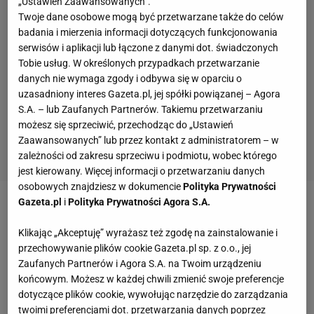
„Ustawień Zaawansowanych”.
Twoje dane osobowe mogą być przetwarzane także do celów
badania i mierzenia informacji dotyczących funkcjonowania
serwisów i aplikacji lub łączone z danymi dot. świadczonych
Tobie usług. W określonych przypadkach przetwarzanie
danych nie wymaga zgody i odbywa się w oparciu o
uzasadniony interes Gazeta.pl, jej spółki powiązanej – Agora
S.A. – lub Zaufanych Partnerów. Takiemu przetwarzaniu
możesz się sprzeciwić, przechodząc do „Ustawień
Zaawansowanych” lub przez kontakt z administratorem – w
zależności od zakresu sprzeciwu i podmiotu, wobec którego
jest kierowany. Więcej informacji o przetwarzaniu danych
osobowych znajdziesz w dokumencie
Polityka Prywatności
Gazeta.pl
i
Polityka Prywatności Agora S.A.
Zobacz wideo
Oskar Pietuszewski i jego "odpały"!
"Kopiował Zlatana"
Klikając „Akceptuję” wyrażasz też zgodę na zainstalowanie i
przechowywanie plików cookie Gazeta.pl sp. z o.o., jej
Zaufanych Partnerów i Agora S.A. na Twoim urządzeniu
W 63. minucie z rzutu rożnego na głowę Roberta
końcowym. Możesz w każdej chwili zmienić swoje preferencje
Lewandowskiego dośrodkował Sebastian
dotyczące plików cookie, wywołując narzędzie do zarządzania
twoimi preferencjami dot. przetwarzania danych poprzez