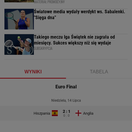
MATERIAŁ PROMOCYJNY
Światowe media wydały werdykt ws. Sabalenki.
"Sięga dna"
Takiego meczu Iga Świątek nie zagrała od
miesięcy. Sukces większy niż się wydaje
SUBSKRYPCJA
WYNIKI
TABELA
Euro Final
Niedziela, 14 Lipca
2 : 1
Hiszpania
Anglia
0 : 0