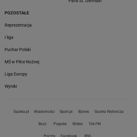
Paris St. Germain
POZOSTAŁE
Reprezentacja
I liga
Puchar Polski
MŚ w Piłce Nożnej
Liga Europy
Wyniki
Gazeta.pl
Wiadomości
Sport.pl
Biznes
Gazeta Wyborcza
Buzz
Pogoda
Wideo
Tok.FM
Poczta
Facebook
RSS