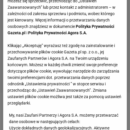
możesz się sprzeciwić, przechodząc do „Ustawień
Zaawansowanych” lub przez kontakt z administratorem – w
zależności od zakresu sprzeciwu i podmiotu, wobec którego
jest kierowany. Więcej informacji o przetwarzaniu danych
osobowych znajdziesz w dokumencie
Polityka Prywatności
Gazeta.pl
i
Polityka Prywatności Agora S.A.
Klikając „Akceptuję” wyrażasz też zgodę na zainstalowanie i
przechowywanie plików cookie Gazeta.pl sp. z o.o., jej
Zaufanych Partnerów i Agora S.A. na Twoim urządzeniu
końcowym. Możesz w każdej chwili zmienić swoje preferencje
dotyczące plików cookie, wywołując narzędzie do zarządzania
twoimi preferencjami dot. przetwarzania danych poprzez
odnośnik „Ustawienia prywatności ” w stopce serwisu i
przechodząc do „Ustawień Zaawansowanych”. Zmiana
ustawień plików cookie możliwa jest także za pomocą ustawień
przeglądarki.
Zobacz wideo
Marcin Bułka został ambasadorem!
Wielka chwila, wielka rzecz
My, nasi Zaufani Partnerzy i Agora S.A. możemy przetwarzać
dane osobowe w następujących celach:
Użycie dokładnych danych geolokalizacyjnych. Aktywne