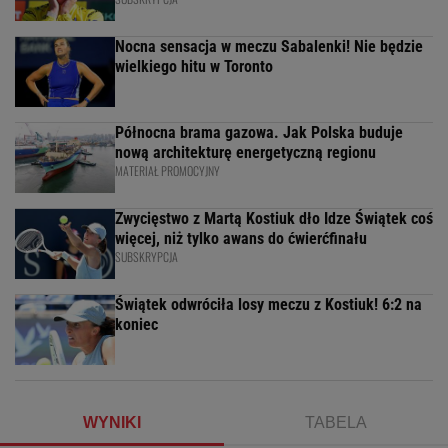
Nocna sensacja w meczu Sabalenki! Nie będzie
wielkiego hitu w Toronto
Północna brama gazowa. Jak Polska buduje
nową architekturę energetyczną regionu
MATERIAŁ PROMOCYJNY
Zwycięstwo z Martą Kostiuk dło Idze Świątek coś
więcej, niż tylko awans do ćwierćfinału
SUBSKRYPCJA
Świątek odwróciła losy meczu z Kostiuk! 6:2 na
koniec
WYNIKI
TABELA