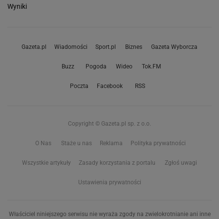
Wyniki
Gazeta.pl
Wiadomości
Sport.pl
Biznes
Gazeta Wyborcza
Buzz
Pogoda
Wideo
Tok.FM
Poczta
Facebook
RSS
Copyright © Gazeta.pl sp. z o.o.
O Nas
Staże u nas
Reklama
Polityka prywatności
Wszystkie artykuły
Zasady korzystania z portalu
Zgłoś uwagi
Ustawienia prywatności
Właściciel niniejszego serwisu nie wyraża zgody na zwielokrotnianie ani inne