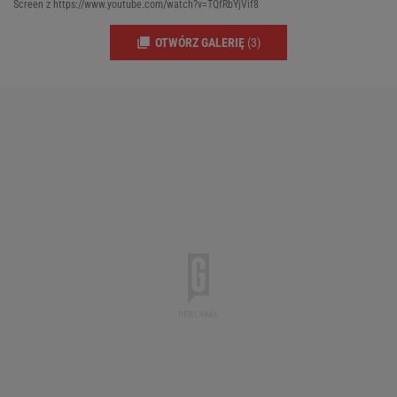
Screen z https://www.youtube.com/watch?v=TQfRbYjVif8
OTWÓRZ GALERIĘ
(3)