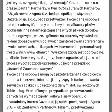
jeśli wyrazisz zgodę klikając „Akceptuję”, Gazeta.pl sp. z o.o.
zebrał mnóstwo pochwał, ale jak sam przyznał, on
oraz jej Zaufani Partnerzy, w tym [
676
] Zaufanych Partnerów
IAB, jak również Agora S.A. będąca spółką powiązaną z
także jest omylny.
Gazeta.pl sp. z o.o., będą przetwarzać Twoje dane osobowe
takie jak adresy IP, adresy e-mail czy identyfikatory plików
cookie lub inne informacje zapisane w tych plikach do celów
marketingowych, w szczególności na potrzeby wyświetlania
reklam dopasowanych do Twoich zainteresowań i preferencji w
swoich serwisach, aplikacjach i w Internecie lub personalizacji
treści w nich wyświetlanych. Wyrażenie zgody jest dobrowolne.
Jeśli nie chcesz wyrazić zgody, chcesz ograniczyć jej zakres lub
chcesz wycofać zgodę uprzednio udzieloną przejdź do
„Ustawień Zaawansowanych”.
Twoje dane osobowe mogą być przetwarzane także do celów
badania i mierzenia informacji dotyczących funkcjonowania
serwisów i aplikacji lub łączone z danymi dot. świadczonych
Tobie usług. W określonych przypadkach przetwarzanie
danych nie wymaga zgody i odbywa się w oparciu o
uzasadniony interes Gazeta.pl, jej spółki powiązanej – Agora
S.A. – lub Zaufanych Partnerów. Takiemu przetwarzaniu