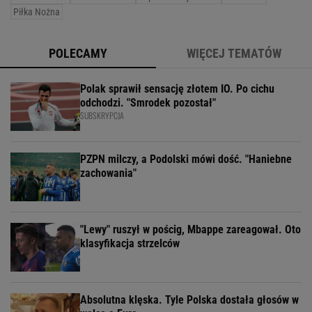
Piłka Nożna
POLECAMY
WIĘCEJ TEMATÓW
Polak sprawił sensację złotem IO. Po cichu
odchodzi. "Smrodek pozostał"
SUBSKRYPCJA
PZPN milczy, a Podolski mówi dość. "Haniebne
zachowania"
"Lewy" ruszył w pościg, Mbappe zareagował. Oto
klasyfikacja strzelców
Absolutna klęska. Tyle Polska dostała głosów w