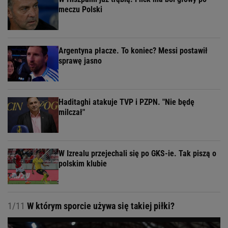
meczu Polski
Argentyna płacze. To koniec? Messi postawił
sprawę jasno
Haditaghi atakuje TVP i PZPN. "Nie będę
milczał"
W Izrealu przejechali się po GKS-ie. Tak piszą o
polskim klubie
1/11
W którym sporcie używa się takiej piłki?