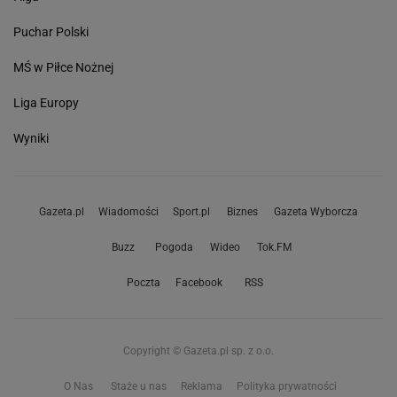
Puchar Polski
MŚ w Piłce Nożnej
Liga Europy
Wyniki
Gazeta.pl
Wiadomości
Sport.pl
Biznes
Gazeta Wyborcza
Buzz
Pogoda
Wideo
Tok.FM
Poczta
Facebook
RSS
Copyright © Gazeta.pl sp. z o.o.
O Nas
Staże u nas
Reklama
Polityka prywatności