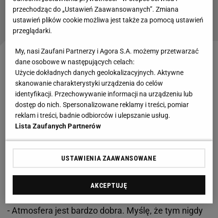
Tak Barcelona chce rozwiązać sprawę
przechodząc do „Ustawień Zaawansowanych”. Zmiana
Lewandowskiego
ustawień plików cookie możliwa jest także za pomocą ustawień
przeglądarki.
My, nasi Zaufani Partnerzy i Agora S.A. możemy przetwarzać
Od tego musi zacząć reprezentacja Polski
dane osobowe w następujących celach:
Użycie dokładnych danych geolokalizacyjnych. Aktywne
skanowanie charakterystyki urządzenia do celów
Pojedynek z Holandią zakończył się remisem (1:1).
identyfikacji. Przechowywanie informacji na urządzeniu lub
Rywale przeważali, ale Jan Urban w swoim debiucie
dostęp do nich. Spersonalizowane reklamy i treści, pomiar
w roli selekcjonera zdobył z drużyną cenny punkt. Na
reklam i treści, badnie odbiorców i ulepszanie usług.
Lista Zaufanych Partnerów
sobotniej konferencji prasowej Kamiński został
zapytany o to, jaka atmosfera panuje po przyjściu
nowego trenera. Zabrał również głos na temat
USTAWIENIA ZAAWANSOWANE
charakteru, który polski zespół pokazał w
Rotterdamie.
AKCEPTUJĘ
- Atmosfera jest bardzo dobra. Myślę, że tym nigdy