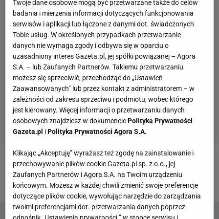
Twoje dane osobowe mogą być przetwarzane także do celów
badania i mierzenia informacji dotyczących funkcjonowania
serwisów i aplikacji lub łączone z danymi dot. świadczonych
Tobie usług. W określonych przypadkach przetwarzanie
danych nie wymaga zgody i odbywa się w oparciu o
uzasadniony interes Gazeta.pl, jej spółki powiązanej – Agora
S.A. – lub Zaufanych Partnerów. Takiemu przetwarzaniu
możesz się sprzeciwić, przechodząc do „Ustawień
Zaawansowanych” lub przez kontakt z administratorem – w
zależności od zakresu sprzeciwu i podmiotu, wobec którego
jest kierowany. Więcej informacji o przetwarzaniu danych
osobowych znajdziesz w dokumencie
Polityka Prywatności
Gazeta.pl
i
Polityka Prywatności Agora S.A.
Klikając „Akceptuję” wyrażasz też zgodę na zainstalowanie i
przechowywanie plików cookie Gazeta.pl sp. z o.o., jej
Zobacz wideo
Wielkie transfery w Ekstraklasie.
Zaufanych Partnerów i Agora S.A. na Twoim urządzeniu
"Kiedyś to było nie do pomyślenia"
końcowym. Możesz w każdej chwili zmienić swoje preferencje
dotyczące plików cookie, wywołując narzędzie do zarządzania
twoimi preferencjami dot. przetwarzania danych poprzez
odnośnik „Ustawienia prywatności ” w stopce serwisu i