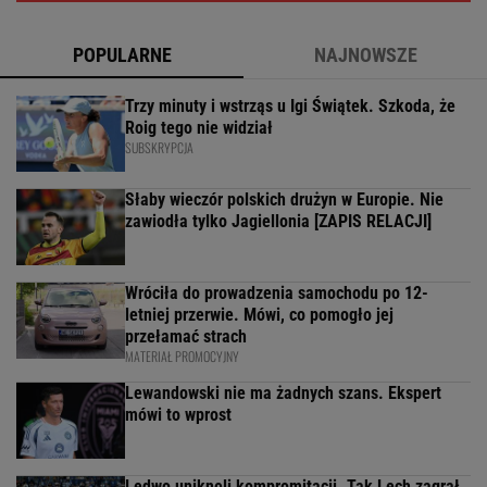
POPULARNE
NAJNOWSZE
Trzy minuty i wstrząs u Igi Świątek. Szkoda, że
Roig tego nie widział
SUBSKRYPCJA
Słaby wieczór polskich drużyn w Europie. Nie
zawiodła tylko Jagiellonia [ZAPIS RELACJI]
Wróciła do prowadzenia samochodu po 12-
letniej przerwie. Mówi, co pomogło jej
przełamać strach
MATERIAŁ PROMOCYJNY
Lewandowski nie ma żadnych szans. Ekspert
mówi to wprost
Ledwo uniknęli kompromitacji. Tak Lech zagrał