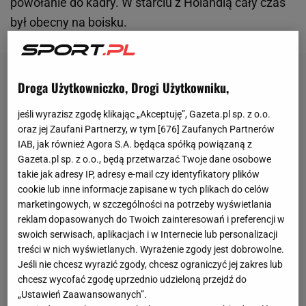
powołanie do kadry. W starciu z Holandią cały czas
był obecny na boisku.
Droga Użytkowniczko, Drogi Użytkowniku,
jeśli wyrazisz zgodę klikając „Akceptuję”, Gazeta.pl sp. z o.o.
oraz jej Zaufani Partnerzy, w tym [
676
] Zaufanych Partnerów
IAB, jak również Agora S.A. będąca spółką powiązaną z
Gazeta.pl sp. z o.o., będą przetwarzać Twoje dane osobowe
takie jak adresy IP, adresy e-mail czy identyfikatory plików
cookie lub inne informacje zapisane w tych plikach do celów
marketingowych, w szczególności na potrzeby wyświetlania
reklam dopasowanych do Twoich zainteresowań i preferencji w
swoich serwisach, aplikacjach i w Internecie lub personalizacji
treści w nich wyświetlanych. Wyrażenie zgody jest dobrowolne.
Jeśli nie chcesz wyrazić zgody, chcesz ograniczyć jej zakres lub
chcesz wycofać zgodę uprzednio udzieloną przejdź do
„Ustawień Zaawansowanych”.