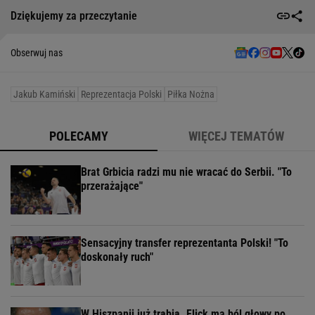
Dziękujemy za przeczytanie
Obserwuj nas
Jakub Kamiński
Reprezentacja Polski
Piłka Nożna
POLECAMY
WIĘCEJ TEMATÓW
Brat Grbicia radzi mu nie wracać do Serbii. "To
przerażające"
Sensacyjny transfer reprezentanta Polski! "To
doskonały ruch"
W Hiszpanii już trąbią. Flick ma ból głowy po