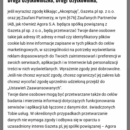
Droga Użytkowniczko, Drogi Użytkowniku,
prasowej przed niedzielnym spotkaniem. Zanim
jeśli wyrazisz zgodę klikając „Akceptuję”, Gazeta.pl sp. z o.o.
zawodnik
FC Koeln
zdążył odpowiedzieć, głos zabrał
oraz jej Zaufani Partnerzy, w tym [
676
] Zaufanych Partnerów
Jan Urban. - Może nie przyjadą - zażartował
IAB, jak również Agora S.A. będąca spółką powiązaną z
selekcjoner. Choć przed nami być może
Gazeta.pl sp. z o.o., będą przetwarzać Twoje dane osobowe
takie jak adresy IP, adresy e-mail czy identyfikatory plików
najważniejszy
mecz
w kwalifikacjach do
cookie lub inne informacje zapisane w tych plikach do celów
przyszłorocznego mundialu, nastroje w drużynie
marketingowych, w szczególności na potrzeby wyświetlania
narodowej dopisują.
reklam dopasowanych do Twoich zainteresowań i preferencji w
swoich serwisach, aplikacjach i w Internecie lub personalizacji
treści w nich wyświetlanych. Wyrażenie zgody jest dobrowolne.
Jeśli nie chcesz wyrazić zgody, chcesz ograniczyć jej zakres lub
chcesz wycofać zgodę uprzednio udzieloną przejdź do
„Ustawień Zaawansowanych”.
Twoje dane osobowe mogą być przetwarzane także do celów
badania i mierzenia informacji dotyczących funkcjonowania
serwisów i aplikacji lub łączone z danymi dot. świadczonych
Tobie usług. W określonych przypadkach przetwarzanie
danych nie wymaga zgody i odbywa się w oparciu o
uzasadniony interes Gazeta.pl, jej spółki powiązanej – Agora