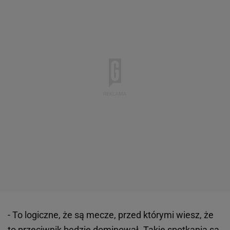
- To logiczne, że są mecze, przed którymi wiesz, że
to przeciwnik będzie dominował. Takie spotkania są