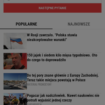
NASTĘPNE PYTANIE
POPULARNE
NAJNOWSZE
W Rosji zawrzało. "Polska stawia
nieakceptowalne warunki"
150 jajek i siedem kilo mięsa tygodniowo. Oto
do czego to doprowadziło
Do tej pory znane głównie z Europy Zachodniej.
Teraz takie miejsca powstają w Polsce
MATERIAŁ PROMOCYJNY
Pogacar jak nadczłowiek. Nawet naukowiec nie
potrafi wyjaśnić jednej rzeczy
SUBSKRYPCJA