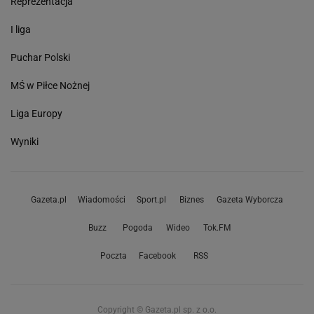
Reprezentacja
I liga
Puchar Polski
MŚ w Piłce Nożnej
Liga Europy
Wyniki
Gazeta.pl
Wiadomości
Sport.pl
Biznes
Gazeta Wyborcza
Buzz
Pogoda
Wideo
Tok.FM
Poczta
Facebook
RSS
Copyright © Gazeta.pl sp. z o.o.