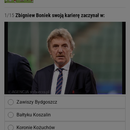
1/15
Zbigniew Boniek swoją karierę zaczynał w:
Zawiszy Bydgoszcz
Bałtyku Koszalin
Koronie Kożuchów