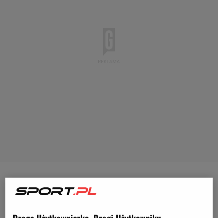
- Co zrobić, żeby zagrać lepiej i ograć Finlandię? -
Jakub Kamiński
powtórzył na głos pytanie, jakie
otrzymał od jednego z dziennikarzy na konferencji