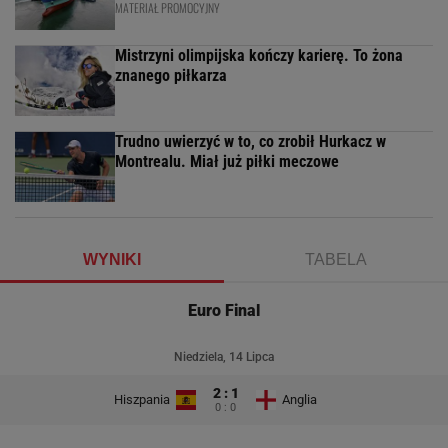
MATERIAŁ PROMOCYJNY
Mistrzyni olimpijska kończy karierę. To żona
znanego piłkarza
Trudno uwierzyć w to, co zrobił Hurkacz w
Montrealu. Miał już piłki meczowe
WYNIKI
TABELA
Euro Final
Niedziela, 14 Lipca
2 : 1
Hiszpania
Anglia
0 : 0