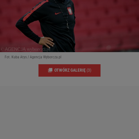
Fot. Kuba Atys / Agencja Wyborcza.pl
OTWÓRZ GALERIĘ
(3)