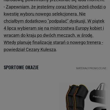
-
Zapewniam, że jesteśmy coraz bliżej jeżeli chodzi o
kwestię wyboru nowego selekcjonera. Nie
chciałbym dodatkowo "podpalać" dyskusji. W piątek
4 lipca wybieram się na mistrzostwa Europy kobiet i
wracam do kraju po dwóch meczach, w środę.
Wtedy planuję finalizację starań o nowego trenera -
powiedział Cezary Kulesza
.