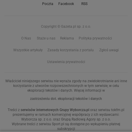
Poczta
Facebook
RSS
Copyright © Gazeta.pl sp. z o.o.
O Nas
Staże u nas
Reklama
Polityka prywatności
Wszystkie artykuły
Zasady korzystania z portalu
Zgłoś uwagi
Ustawienia prywatności
Właściciel niniejszego serwisu nie wyraża zgody na zwielokrotnianie ani inne
korzystanie z utworów rozpowszechnionych w tym serwisie, w celu
eksploracji tekstów i danych. Więcej informacji w
zastrzeżeniu dot. eksploracji tekstów i danych
Treści z
serwisów internetowych Grupy Wyborcza.pl
oraz serwisu tokfm.pl
prezentujemy w ramach komercyjnej współpracy z ich wydawcami:
Wyborcza sp. z o.o. oraz Grupą Radiową Agory sp. z o.o.
Wybrane treści z serwisu Sport.pl są dostępne po wykupieniu płatnej
subskrypcji