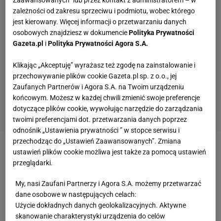
Zaawansowanych” lub przez kontakt z administratorem – w
zależności od zakresu sprzeciwu i podmiotu, wobec którego
jest kierowany. Więcej informacji o przetwarzaniu danych
osobowych znajdziesz w dokumencie
Polityka Prywatności
Gazeta.pl
i
Polityka Prywatności Agora S.A.
Klikając „Akceptuję” wyrażasz też zgodę na zainstalowanie i
przechowywanie plików cookie Gazeta.pl sp. z o.o., jej
Zaufanych Partnerów i Agora S.A. na Twoim urządzeniu
końcowym. Możesz w każdej chwili zmienić swoje preferencje
dotyczące plików cookie, wywołując narzędzie do zarządzania
twoimi preferencjami dot. przetwarzania danych poprzez
odnośnik „Ustawienia prywatności ” w stopce serwisu i
przechodząc do „Ustawień Zaawansowanych”. Zmiana
Zobacz wideo
ustawień plików cookie możliwa jest także za pomocą ustawień
przeglądarki.
Adam Nawałka wróci do reprezentacji Polski?
My, nasi Zaufani Partnerzy i Agora S.A. możemy przetwarzać
dane osobowe w następujących celach:
Roman Kołtoń zdradza, co od niego usłyszał
Użycie dokładnych danych geolokalizacyjnych. Aktywne
skanowanie charakterystyki urządzenia do celów