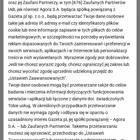
Jak podchodzi do tego sam 67-latek?
oraz jej Zaufani Partnerzy, w tym [
676
] Zaufanych Partnerów
IAB, jak również Agora S.A. będąca spółką powiązaną z
Gazeta.pl sp. z o.o., będą przetwarzać Twoje dane osobowe
takie jak adresy IP, adresy e-mail czy identyfikatory plików
cookie lub inne informacje zapisane w tych plikach do celów
marketingowych, w szczególności na potrzeby wyświetlania
reklam dopasowanych do Twoich zainteresowań i preferencji w
swoich serwisach, aplikacjach i w Internecie lub personalizacji
treści w nich wyświetlanych. Wyrażenie zgody jest dobrowolne.
Jeśli nie chcesz wyrazić zgody, chcesz ograniczyć jej zakres lub
chcesz wycofać zgodę uprzednio udzieloną przejdź do
„Ustawień Zaawansowanych”.
Twoje dane osobowe mogą być przetwarzane także do celów
badania i mierzenia informacji dotyczących funkcjonowania
serwisów i aplikacji lub łączone z danymi dot. świadczonych
Tobie usług. W określonych przypadkach przetwarzanie
danych nie wymaga zgody i odbywa się w oparciu o
uzasadniony interes Gazeta.pl, jej spółki powiązanej – Agora
S.A. – lub Zaufanych Partnerów. Takiemu przetwarzaniu
możesz się sprzeciwić, przechodząc do „Ustawień