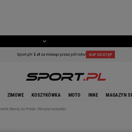
ZIECKO
MOTO
ZIMOWE
KOSZYKÓWKA
MOTO
INNE
MAGAZYN S
owrót Skorży do Polski. Obnażył wszystko