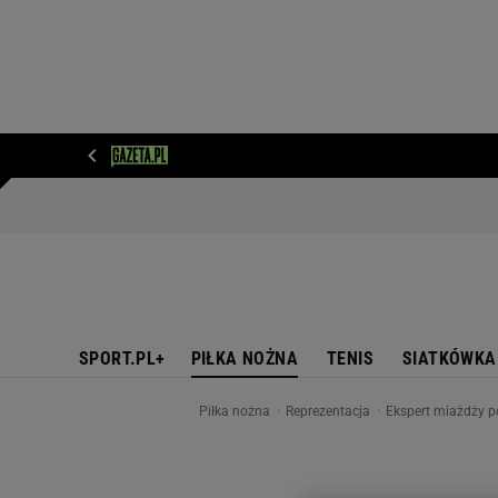
WIADOMOŚCI
NEXT
SPORT
PLOTEK
D
SPORT.PL+
PIŁKA NOŻNA
TENIS
SIATKÓWKA
Piłka nożna
Reprezentacja
Ekspert miażdży p