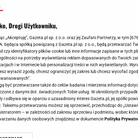
ko, Drogi Użytkowniku,
jąc „Akceptuję”, Gazeta.pl sp. z o.o. oraz jej Zaufani Partnerzy, w tym [
67
.A. będąca spółką powiązaną z Gazeta.pl sp. z o.o., będą przetwarzać T
ail czy identyfikatory plików cookie lub inne informacje zapisane w tych p
gólności na potrzeby wyświetlania reklam dopasowanych do Twoich zain
acjach i w Internecie lub personalizacji treści w nich wyświetlanych. Wyr
cesz wyrazić zgody, chcesz ograniczyć jej zakres lub chcesz wycofać zgo
aawansowanych”.
 być przetwarzane także do celów badania i mierzenia informacji dot
 łączone z danymi dot. świadczonych Tobie usług. W określonych przypad
i odbywa się w oparciu o uzasadniony interes Gazeta.pl, jej spółki powi
. Takiemu przetwarzaniu możesz się sprzeciwić, przechodząc do „Ust
nistratorem – w zależności od zakresu sprzeciwu i podmiotu, wobec które
etwarzaniu danych osobowych znajdziesz w dokumencie
Polityka Prywatn