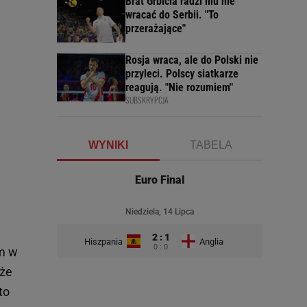
Brat Grbicia radzi mu nie
wracać do Serbii. "To
przerażające"
Rosja wraca, ale do Polski nie
przyleci. Polscy siatkarze
reagują. "Nie rozumiem"
SUBSKRYPCJA
WYNIKI
TABELA
Euro Final
Niedziela, 14 Lipca
2 : 1
Hiszpania
Anglia
0 : 0
em w
 że
to