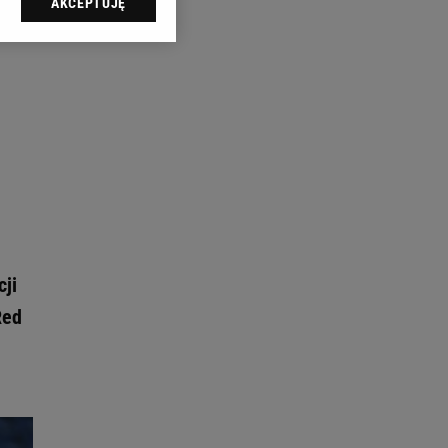
AKCEPTUJĘ
l sp. z o.o., jej
ić swoje preferencje
arzania danych poprzez
ych”. Zmiana ustawień
ach:
 celów identyfikacji.
omiar reklam i treści,
ji
Red