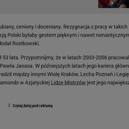
ubiany, ceniony i doceniany. Rezygnacja z pracy w takich
acją Polski byłaby gestem pięknym i nawet romantyczny
 dodał Rostkowski.
ł 53 lata. Przypomnijmy, że w latach 2003-2006 pracowa
t Pawła Janasa. W późniejszych latach jego kariera główn
adził między innymi Wisłę Kraków, Lecha Poznań i Legię
iamonds w Azjatyckiej
Lidze Mistrzów
jest jego najwięk