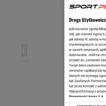
Droga Użytkownicz
jeśli wyrazisz zgodę klika
IAB, jak również Agora S
jak adresy IP, adresy e-m
marketingowych, w szcze
w swoich serwisach, aplik
dobrowolne. Jeśli nie ch
przejdź do „Ustawień Z
Twoje dane osobowe mogą
serwisów i aplikacji lub
danych nie wymaga zgody 
lub Zaufanych Partnerów
lub przez kontakt z admi
Więcej informacji o prz
Prywatności Agora S.A.