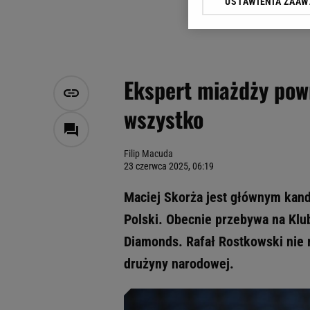
USTAWIENIA ZAA
Klikając „Akceptuję” wyra
Zaufanych Partnerów i A
dotyczące plików cookie,
odnośnik „Ustawienia pr
plików cookie możliwa je
Ekspert miażdży powr
My, nasi Zaufani Partne
wszystko
Użycie dokładnych danych
Przechowywanie informacji
badnie odbiorców i uleps
Filip Macuda
23 czerwca 2025, 06:19
Maciej Skorża jest głównym kand
Polski. Obecnie przebywa na Kl
Diamonds. Rafał Rostkowski nie 
drużyny narodowej.