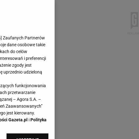
6
] Zaufanych Partnerów
woje dane osobowe takie
likach do celów
teresowań i preferencji
ażenie zgody jest
dę uprzednio udzieloną
yczących funkcjonowania
kach przetwarzanie
ązanej – Agora S.A. –
awień Zaawansowanych”
go jest kierowany.
ości Gazeta.pl
i
Polityka