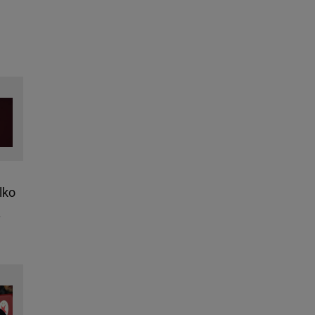
lko
.