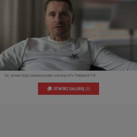
fot. screen https://www.youtube.com/watch?v=TwBpwn51T-8
OTWÓRZ GALERIĘ
(3)