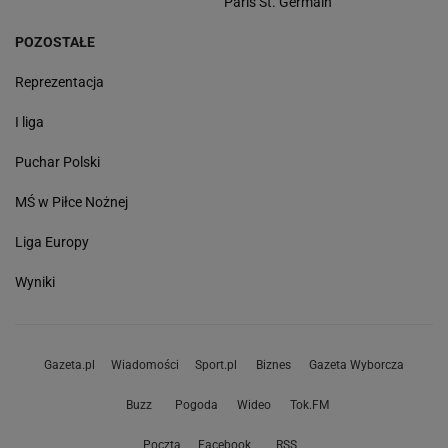
Paris St. Germain
POZOSTAŁE
Reprezentacja
I liga
Puchar Polski
MŚ w Piłce Nożnej
Liga Europy
Wyniki
Gazeta.pl
Wiadomości
Sport.pl
Biznes
Gazeta Wyborcza
Buzz
Pogoda
Wideo
Tok.FM
Poczta
Facebook
RSS