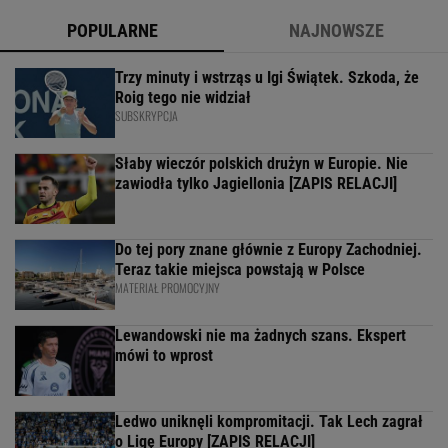
POPULARNE
NAJNOWSZE
Trzy minuty i wstrząs u Igi Świątek. Szkoda, że
Roig tego nie widział
SUBSKRYPCJA
Słaby wieczór polskich drużyn w Europie. Nie
zawiodła tylko Jagiellonia [ZAPIS RELACJI]
Do tej pory znane głównie z Europy Zachodniej.
Teraz takie miejsca powstają w Polsce
MATERIAŁ PROMOCYJNY
Lewandowski nie ma żadnych szans. Ekspert
mówi to wprost
Ledwo uniknęli kompromitacji. Tak Lech zagrał
o Ligę Europy [ZAPIS RELACJI]