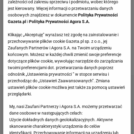
kapitańskiej Robertowi Lewandowskiemu. - Ze
zależności od zakresu sprzeciwu i podmiotu, wobec którego
jest kierowany. Więcej informacji o przetwarzaniu danych
środowiska selekcjonera wiem, że Michał Probierz
osobowych znajdziesz w dokumencie
Polityka Prywatności
po porażce, po zachowaniu
kibiców
, a przede
Gazeta.pl
i
Polityka Prywatności Agora S.A.
wszystkim po tym, co zrobili
piłkarze
, jest wrakiem
Klikając „Akceptuję” wyrażasz też zgodę na zainstalowanie i
człowieka. Nigdzie nie znalazł wsparcia. Co ciekawe
przechowywanie plików cookie Gazeta.pl sp. z o.o., jej
nasi kadrowicze schowali się do szafy, bo wsparcia
Zaufanych Partnerów i Agora S.A. na Twoim urządzeniu
nie dostał ani Robert Lewandowski, ani trener -
końcowym. Możesz w każdej chwili zmienić swoje preferencje
dotyczące plików cookie, wywołując narzędzie do zarządzania
mówił wówczas Radosław Majdan.
twoimi preferencjami dot. przetwarzania danych poprzez
odnośnik „Ustawienia prywatności ” w stopce serwisu i
przechodząc do „Ustawień Zaawansowanych”. Zmiana
ustawień plików cookie możliwa jest także za pomocą ustawień
przeglądarki.
My, nasi Zaufani Partnerzy i Agora S.A. możemy przetwarzać
dane osobowe w następujących celach:
Użycie dokładnych danych geolokalizacyjnych. Aktywne
skanowanie charakterystyki urządzenia do celów
identyfikacji. Przechowywanie informacji na urządzeniu lub