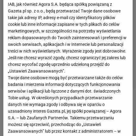
IAB, jak również Agora S.A. będąca spółką powiązaną z
Gazeta.pl sp. z o.o., będą przetwarzać Twoje dane osobowe
takie jak adresy IP, adresy e-mail czy identyfikatory plików
cookie lub inne informacje zapisane w tych plikach do celów
marketingowych, w szczególności na potrzeby wyświetlania
reklam dopasowanych do Twoich zainteresowań i preferencji w
swoich serwisach, aplikacjach i w Internecie lub personalizacji
treści w nich wyświetlanych. Wyrażenie zgody jest dobrowolne.
Jeśli nie chcesz wyrazić zgody, chcesz ograniczyć jej zakres lub
chcesz wycofać zgodę uprzednio udzieloną przejdź do
„Ustawień Zaawansowanych”.
Twoje dane osobowe mogą być przetwarzane także do celów
badania i mierzenia informacji dotyczących funkcjonowania
serwisów i aplikacji lub łączone z danymi dot. świadczonych
Tobie usług. W określonych przypadkach przetwarzanie
W czwartek minął równy tydzień od momentu, gdy
danych nie wymaga zgody i odbywa się w oparciu o
Michał
Probierz
zrezygnował z funkcji selekcjonera
uzasadniony interes Gazeta.pl, jej spółki powiązanej – Agora
S.A. – lub Zaufanych Partnerów. Takiemu przetwarzaniu
reprezentacji
Polski
. Stało się to po porażce 1:2 z
możesz się sprzeciwić, przechodząc do „Ustawień
Finlandią oraz aferze z odebraniem opaski
Zaawansowanych” lub przez kontakt z administratorem – w