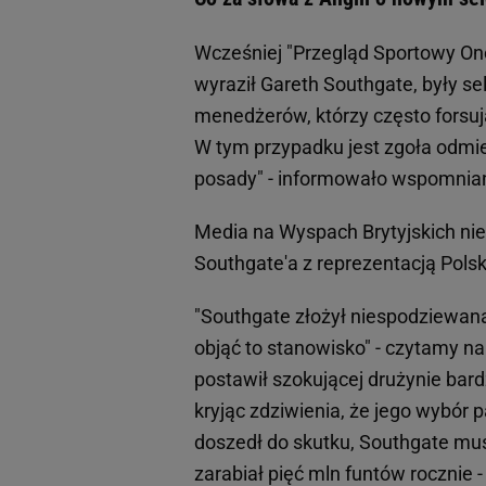
Wcześniej "Przegląd Sportowy One
wyraził Gareth Southgate, były sel
menedżerów, którzy często forsuj
W tym przypadku jest zgoła odmie
posady" - informowało wspomnian
Media na Wyspach Brytyjskich nie
Southgate'a z reprezentacją Polsk
"Southgate złożył niespodziewaną
objąć to stanowisko" - czytamy na
postawił szokującej drużynie bar
kryjąc zdziwienia, że jego wybór p
doszedł do skutku, Southgate mus
zarabiał pięć mln funtów rocznie