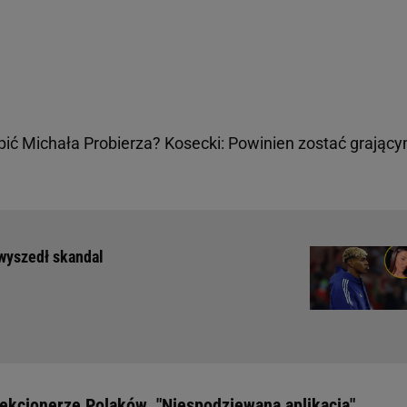
pić Michała Probierza? Kosecki: Powinien zostać grając
 wyszedł skandal
lekcjonerze Polaków. "Niespodziewana aplikacja"