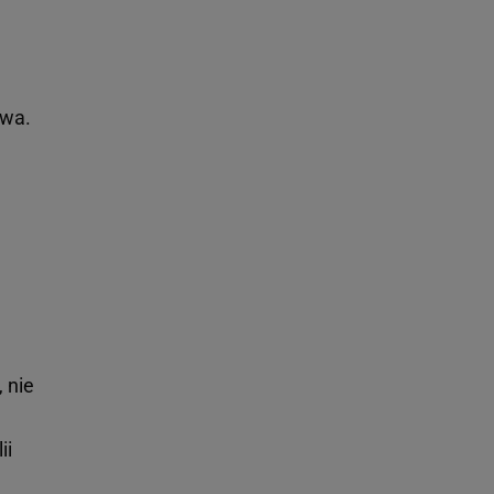
twa.
 nie
ii