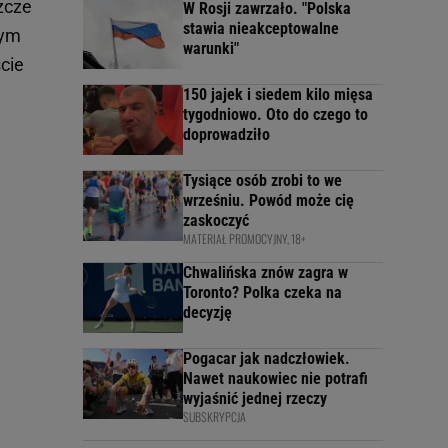
zcze
W Rosji zawrzało. "Polska
stawia nieakceptowalne
wym
warunki"
cie
150 jajek i siedem kilo mięsa
tygodniowo. Oto do czego to
doprowadziło
Tysiące osób zrobi to we
wrześniu. Powód może cię
zaskoczyć
MATERIAŁ PROMOCYJNY, 18+
Chwalińska znów zagra w
Toronto? Polka czeka na
decyzję
Pogacar jak nadczłowiek.
Nawet naukowiec nie potrafi
wyjaśnić jednej rzeczy
SUBSKRYPCJA