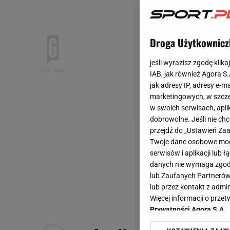
Droga Użytkownicz
jeśli wyrazisz zgodę klika
IAB, jak również Agora S
jak adresy IP, adresy e-m
marketingowych, w szcze
w swoich serwisach, aplik
dobrowolne. Jeśli nie ch
przejdź do „Ustawień Z
Twoje dane osobowe mogą
serwisów i aplikacji lub
danych nie wymaga zgody 
lub Zaufanych Partnerów
lub przez kontakt z admi
Więcej informacji o prz
Prywatności Agora S.A.