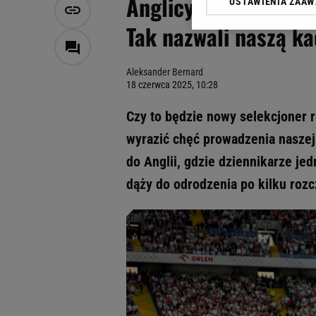
Anglicy usłyszeli, k
USTAWIENIA ZAA
Klikając „Akceptuję” wyra
Zaufanych Partnerów i A
Tak nazwali naszą ka
dotyczące plików cookie,
odnośnik „Ustawienia pr
plików cookie możliwa je
Aleksander Bernard
18 czerwca 2025, 10:28
My, nasi Zaufani Partne
Użycie dokładnych danych
Czy to będzie nowy selekcjoner r
Przechowywanie informacji
wyrazić chęć prowadzenia naszej 
badnie odbiorców i uleps
do Anglii, gdzie dziennikarze jed
dąży do odrodzenia po kilku rozc