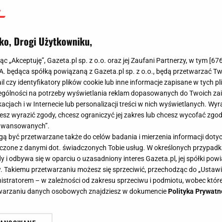
ko, Drogi Użytkowniku,
jąc „Akceptuję”, Gazeta.pl sp. z o.o. oraz jej Zaufani Partnerzy, w tym [
67
.A. będąca spółką powiązaną z Gazeta.pl sp. z o.o., będą przetwarzać T
ail czy identyfikatory plików cookie lub inne informacje zapisane w tych p
gólności na potrzeby wyświetlania reklam dopasowanych do Twoich zain
acjach i w Internecie lub personalizacji treści w nich wyświetlanych. Wyr
cesz wyrazić zgody, chcesz ograniczyć jej zakres lub chcesz wycofać zgo
aawansowanych”.
 być przetwarzane także do celów badania i mierzenia informacji dot
 łączone z danymi dot. świadczonych Tobie usług. W określonych przypad
i odbywa się w oparciu o uzasadniony interes Gazeta.pl, jej spółki powi
. Takiemu przetwarzaniu możesz się sprzeciwić, przechodząc do „Ust
nistratorem – w zależności od zakresu sprzeciwu i podmiotu, wobec które
etwarzaniu danych osobowych znajdziesz w dokumencie
Polityka Prywatn