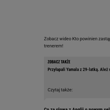
Zobacz wideo
Kto powinien zastą
trenerem!
Przyłapali Yamala z 29-latką. Ależ
Czytaj także:
Co za słowa z Anglii o nowym se