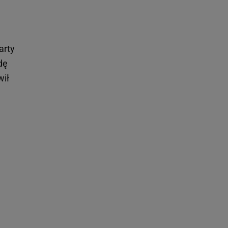
arty
dę
wił