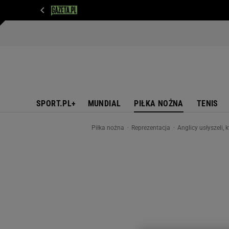
WIADOMOŚCI
NEXT
SPORT
PLOTEK
D
SPORT.PL+
MUNDIAL
PIŁKA NOŻNA
TENIS
Piłka nożna
Reprezentacja
Anglicy usłyszeli,