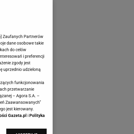
6
] Zaufanych Partnerów
woje dane osobowe takie
likach do celów
teresowań i preferencji
ażenie zgody jest
dę uprzednio udzieloną
yczących funkcjonowania
kach przetwarzanie
ązanej – Agora S.A. –
awień Zaawansowanych”
go jest kierowany.
ości Gazeta.pl
i
Polityka