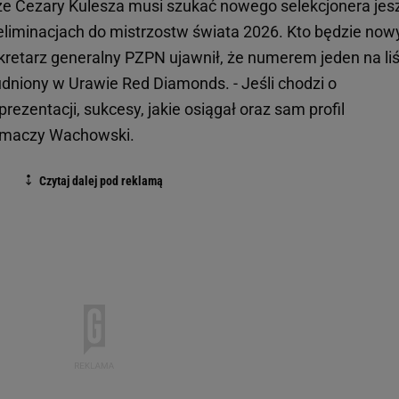
, że Cezary Kulesza musi szukać nowego selekcjonera jes
liminacjach do mistrzostw świata 2026. Kto będzie no
retarz generalny PZPN ujawnił, że numerem jeden na liś
rudniony w Urawie Red Diamonds. - Jeśli chodzi o
rezentacji, sukcesy, jakie osiągał oraz sam profil
łumaczy Wachowski.