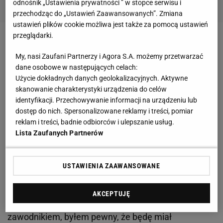
odnośnik „Ustawienia prywatności ” w stopce serwisu i
przechodząc do „Ustawień Zaawansowanych”. Zmiana
ustawień plików cookie możliwa jest także za pomocą ustawień
przeglądarki.
Zobacz wideo
Żelazny w mocnych słowach o
My, nasi Zaufani Partnerzy i Agora S.A. możemy przetwarzać
Kuleszy i Probierzu: Nie ma tej reprezentacji bez
dane osobowe w następujących celach:
opaski kapitańskiej Lewandowskiego
Użycie dokładnych danych geolokalizacyjnych. Aktywne
skanowanie charakterystyki urządzenia do celów
identyfikacji. Przechowywanie informacji na urządzeniu lub
Kamil Grosicki podkreśla: To nie było uderzenie w
dostęp do nich. Spersonalizowane reklamy i treści, pomiar
Roberta Lewandowskiego
reklam i treści, badnie odbiorców i ulepszanie usług.
Lista Zaufanych Partnerów
Kiedy jeszcze nie wszystko było wiadome, Kamil
Grosicki był pytany o absencję Roberta
USTAWIENIA ZAAWANSOWANE
Lewandowskiego. W rozmowie z serwisem
meczyki.pl zaczął odliczać dziewięć sekund. - Na
AKCEPTUJĘ
pewno wiedząc, że Robert jest cały czas czynnym
zawodnikiem, byłem pewny, że będę miał