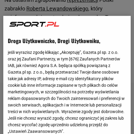
zabrakło
Roberta Lewandowskiego
, który
poinformował, że potrzebuje odpoczynku. To
wywołało ogromną lawinę krytyki, bo przecież w
meczu towarzyskim z Mołdawią jego bliski kolega z
Droga Użytkowniczko, Drogi Użytkowniku,
boiska - Kamil Grosicki kończył reprezentacyjną
karierę. Ostatecznie
napastnik
FC Barcelony
pojawił
jeśli wyrazisz zgodę klikając „Akceptuję”, Gazeta.pl sp. z o.o.
oraz jej Zaufani Partnerzy, w tym [
676
] Zaufanych Partnerów
się w Chorzowie, tłumacząc to chęcią
IAB, jak również Agora S.A. będąca spółką powiązaną z
zorganizowania niespodzianki.
Gazeta.pl sp. z o.o., będą przetwarzać Twoje dane osobowe
takie jak adresy IP, adresy e-mail czy identyfikatory plików
cookie lub inne informacje zapisane w tych plikach do celów
marketingowych, w szczególności na potrzeby wyświetlania
reklam dopasowanych do Twoich zainteresowań i preferencji w
swoich serwisach, aplikacjach i w Internecie lub personalizacji
treści w nich wyświetlanych. Wyrażenie zgody jest dobrowolne.
Jeśli nie chcesz wyrazić zgody, chcesz ograniczyć jej zakres lub
chcesz wycofać zgodę uprzednio udzieloną przejdź do
„Ustawień Zaawansowanych”.