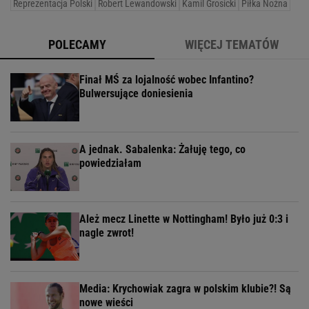
Reprezentacja Polski
Robert Lewandowski
Kamil Grosicki
Piłka Nożna
POLECAMY
WIĘCEJ TEMATÓW
Finał MŚ za lojalność wobec Infantino?
Bulwersujące doniesienia
A jednak. Sabalenka: Żałuję tego, co
powiedziałam
Ależ mecz Linette w Nottingham! Było już 0:3 i
nagle zwrot!
Media: Krychowiak zagra w polskim klubie?! Są
nowe wieści