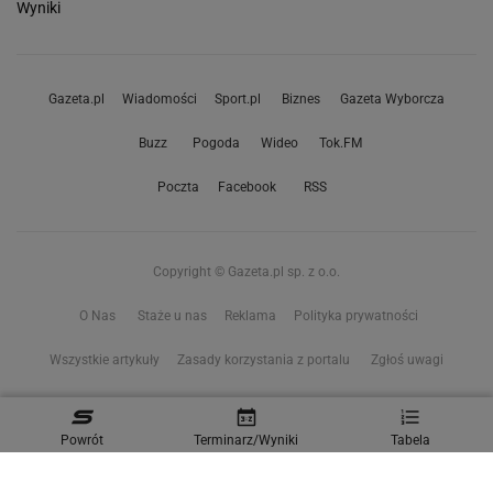
Wyniki
Gazeta.pl
Wiadomości
Sport.pl
Biznes
Gazeta Wyborcza
Buzz
Pogoda
Wideo
Tok.FM
Poczta
Facebook
RSS
Copyright © Gazeta.pl sp. z o.o.
O Nas
Staże u nas
Reklama
Polityka prywatności
Wszystkie artykuły
Zasady korzystania z portalu
Zgłoś uwagi
Ustawienia prywatności
Powrót
Terminarz/Wyniki
Tabela
Właściciel niniejszego serwisu nie wyraża zgody na zwielokrotnianie ani inne