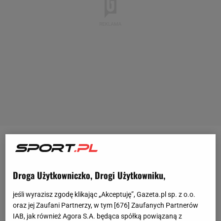
- Wydaje mi się, że wiele rzeczy zaszło za daleko i to
musi być jakiś reset -
mówił na gorąco po meczu z
Droga Użytkowniczko, Drogi Użytkowniku,
Finlandią (1:2) Jan Bednarek
. O co dokładnie
chodziło obrońcy? Te słowa próbował
jeśli wyrazisz zgodę klikając „Akceptuję”, Gazeta.pl sp. z o.o.
przeanalizować
Zbigniew Boniek
w
"Prawdzie
oraz jej Zaufani Partnerzy, w tym [
676
] Zaufanych Partnerów
IAB, jak również Agora S.A. będąca spółką powiązaną z
Futbolu"
. Czy powinno dojść do zwolnienia
Michała