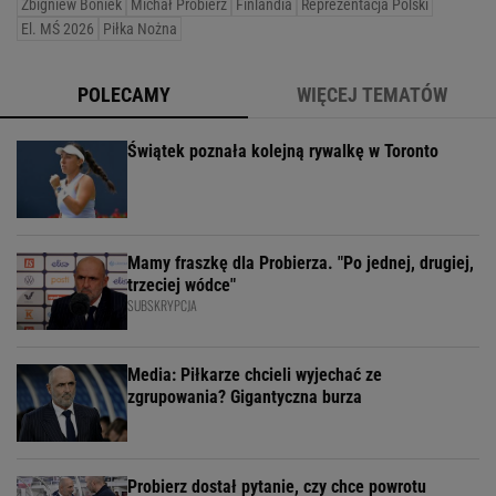
Zbigniew Boniek
Michał Probierz
Finlandia
Reprezentacja Polski
El. MŚ 2026
Piłka Nożna
POLECAMY
WIĘCEJ TEMATÓW
Świątek poznała kolejną rywalkę w Toronto
Mamy fraszkę dla Probierza. "Po jednej, drugiej,
trzeciej wódce"
SUBSKRYPCJA
Media: Piłkarze chcieli wyjechać ze
zgrupowania? Gigantyczna burza
Probierz dostał pytanie, czy chce powrotu