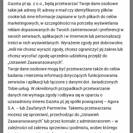
Gazeta.pl sp. z o.o., będą przetwarzać Twoje dane osobowe
Probierza
? Czy od tego ten reset powinien się
takie jak adresy IP, adresy e-mail czy identyfikatory plików
zacząć?
cookie lub inne informacje zapisane w tych plikach do celów
marketingowych, w szczególności na potrzeby wyświetlania
reklam dopasowanych do Twoich zainteresowań i preferencji w
swoich serwisach, aplikacjach i w Internecie lub personalizacji
treści w nich wyświetlanych. Wyrażenie zgody jest dobrowolne.
Jeśli nie chcesz wyrazić zgody, chcesz ograniczyć jej zakres lub
chcesz wycofać zgodę uprzednio udzieloną przejdź do
„Ustawień Zaawansowanych”.
Twoje dane osobowe mogą być przetwarzane także do celów
badania i mierzenia informacji dotyczących funkcjonowania
serwisów i aplikacji lub łączone z danymi dot. świadczonych
Tobie usług. W określonych przypadkach przetwarzanie
danych nie wymaga zgody i odbywa się w oparciu o
uzasadniony interes Gazeta.pl, jej spółki powiązanej – Agora
S.A. – lub Zaufanych Partnerów. Takiemu przetwarzaniu
możesz się sprzeciwić, przechodząc do „Ustawień
Zaawansowanych” lub przez kontakt z administratorem – w
zależności od zakresu sprzeciwu i podmiotu, wobec którego