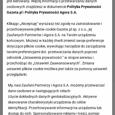
jest kierowany. Więcej informacji o przetwarzaniu danych
osobowych znajdziesz w dokumencie
Polityka Prywatności
Gazeta.pl
i
Polityka Prywatności Agora S.A.
Klikając „Akceptuję” wyrażasz też zgodę na zainstalowanie i
przechowywanie plików cookie Gazeta.pl sp. z o.o., jej
Zaufanych Partnerów i Agora S.A. na Twoim urządzeniu
końcowym. Możesz w każdej chwili zmienić swoje preferencje
dotyczące plików cookie, wywołując narzędzie do zarządzania
twoimi preferencjami dot. przetwarzania danych poprzez
odnośnik „Ustawienia prywatności ” w stopce serwisu i
przechodząc do „Ustawień Zaawansowanych”. Zmiana
ustawień plików cookie możliwa jest także za pomocą ustawień
przeglądarki.
My, nasi Zaufani Partnerzy i Agora S.A. możemy przetwarzać
dane osobowe w następujących celach:
Zobacz wideo
Użycie dokładnych danych geolokalizacyjnych. Aktywne
skanowanie charakterystyki urządzenia do celów
Zbigniew Boniek mówi wprost. "Warto to zrobić"
identyfikacji. Przechowywanie informacji na urządzeniu lub
dostęp do nich. Spersonalizowane reklamy i treści, pomiar