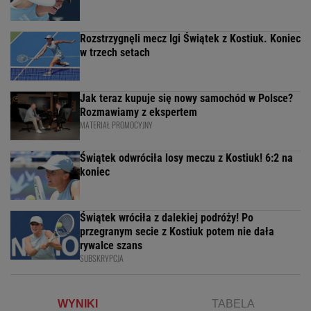
Rozstrzygnęli mecz Igi Świątek z Kostiuk. Koniec
w trzech setach
Jak teraz kupuje się nowy samochód w Polsce?
Rozmawiamy z ekspertem
MATERIAŁ PROMOCYJNY
Świątek odwróciła losy meczu z Kostiuk! 6:2 na
koniec
Świątek wróciła z dalekiej podróży! Po
przegranym secie z Kostiuk potem nie dała
rywalce szans
SUBSKRYPCJA
WYNIKI
TABELA