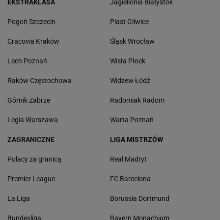
EKSTRAKLASA
Jagiellonia Białystok
Pogoń Szczecin
Piast Gliwice
Cracovia Kraków
Śląsk Wrocław
Lech Poznań
Wisła Płock
Raków Częstochowa
Widzew Łódź
Górnik Zabrze
Radomiak Radom
Legia Warszawa
Warta Poznań
ZAGRANICZNE
LIGA MISTRZÓW
Polacy za granicą
Real Madryt
Premier League
FC Barcelona
La Liga
Borussia Dortmund
Bundesliga
Bayern Monachium