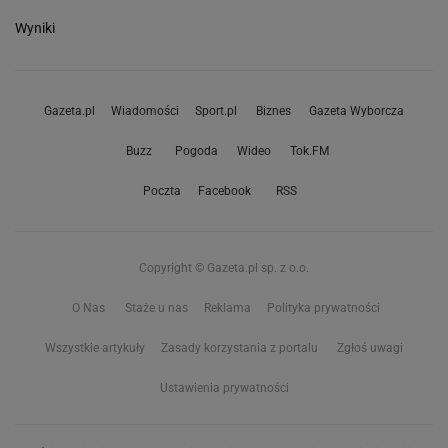
Wyniki
Gazeta.pl
Wiadomości
Sport.pl
Biznes
Gazeta Wyborcza
Buzz
Pogoda
Wideo
Tok.FM
Poczta
Facebook
RSS
Copyright © Gazeta.pl sp. z o.o.
O Nas
Staże u nas
Reklama
Polityka prywatności
Wszystkie artykuły
Zasady korzystania z portalu
Zgłoś uwagi
Ustawienia prywatności