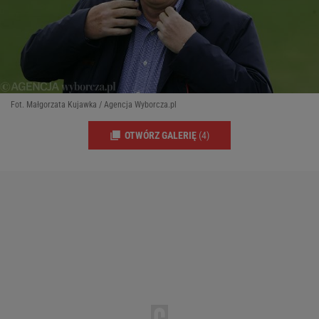
Fot. Małgorzata Kujawka / Agencja Wyborcza.pl
OTWÓRZ GALERIĘ
(4)