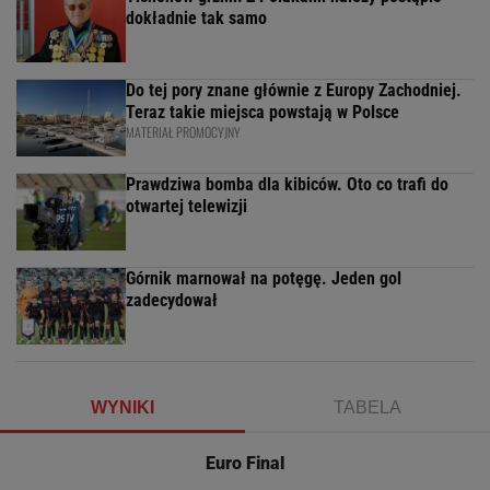
dokładnie tak samo
Do tej pory znane głównie z Europy Zachodniej.
Teraz takie miejsca powstają w Polsce
MATERIAŁ PROMOCYJNY
Prawdziwa bomba dla kibiców. Oto co trafi do
otwartej telewizji
Górnik marnował na potęgę. Jeden gol
zadecydował
WYNIKI
TABELA
Euro Final