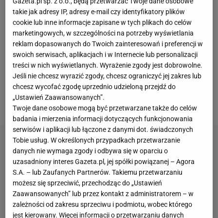
Gazeta.pl sp. z o.o., będą przetwarzać Twoje dane osobowe
potencjalnie kluczowego w kontekście
walki
o co
takie jak adresy IP, adresy e-mail czy identyfikatory plików
najmniej udział w barażach o awans na
mundial
,
cookie lub inne informacje zapisane w tych plikach do celów
nasza kadra zmaga się z gigantyczną aferą. Po tym,
marketingowych, w szczególności na potrzeby wyświetlania
reklam dopasowanych do Twoich zainteresowań i preferencji w
jak
Roberta Lewandowskiego
pozbawiono opaski
swoich serwisach, aplikacjach i w Internecie lub personalizacji
kapitana
reprezentacji Polski
, a on obraził się na
treści w nich wyświetlanych. Wyrażenie zgody jest dobrowolne.
Michała Probierza
i zrezygnował z gry w jego kadrze,
Jeśli nie chcesz wyrazić zgody, chcesz ograniczyć jej zakres lub
chcesz wycofać zgodę uprzednio udzieloną przejdź do
rozpętało się prawdziwe piekło. Piekło, którego
„Ustawień Zaawansowanych”.
płomienie widać w całej Europie.
Twoje dane osobowe mogą być przetwarzane także do celów
badania i mierzenia informacji dotyczących funkcjonowania
serwisów i aplikacji lub łączone z danymi dot. świadczonych
Tobie usług. W określonych przypadkach przetwarzanie
danych nie wymaga zgody i odbywa się w oparciu o
uzasadniony interes Gazeta.pl, jej spółki powiązanej – Agora
S.A. – lub Zaufanych Partnerów. Takiemu przetwarzaniu
możesz się sprzeciwić, przechodząc do „Ustawień
Zaawansowanych” lub przez kontakt z administratorem – w
zależności od zakresu sprzeciwu i podmiotu, wobec którego
jest kierowany. Więcej informacji o przetwarzaniu danych