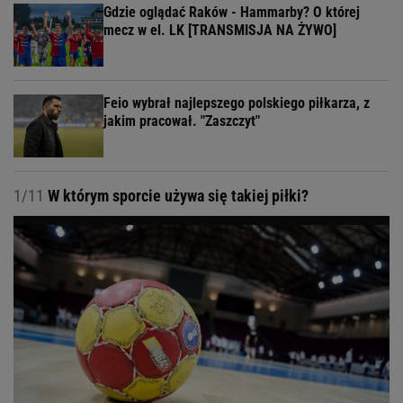
Gdzie oglądać Raków - Hammarby? O której
mecz w el. LK [TRANSMISJA NA ŻYWO]
Feio wybrał najlepszego polskiego piłkarza, z
jakim pracował. "Zaszczyt"
1/11
W którym sporcie używa się takiej piłki?