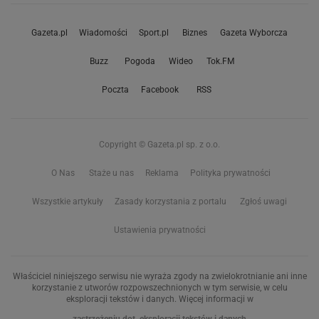
Gazeta.pl
Wiadomości
Sport.pl
Biznes
Gazeta Wyborcza
Buzz
Pogoda
Wideo
Tok.FM
Poczta
Facebook
RSS
Copyright © Gazeta.pl sp. z o.o.
O Nas
Staże u nas
Reklama
Polityka prywatności
Wszystkie artykuły
Zasady korzystania z portalu
Zgłoś uwagi
Ustawienia prywatności
Właściciel niniejszego serwisu nie wyraża zgody na zwielokrotnianie ani inne
korzystanie z utworów rozpowszechnionych w tym serwisie, w celu
eksploracji tekstów i danych. Więcej informacji w