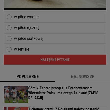
w piłce wodnej
w piłce ręcznej
w piłce siatkowej
w tenisie
NASTĘPNE PYTANIE
POPULARNE
NAJNOWSZE
Górnik Zabrze przegrał z Ferencvarosem.
Wicemistrz Polski ma czego żałować [ZAPIS
RELACJI]
Tichonow grzmi: Z Polakami należy postąpić