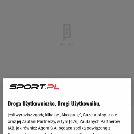
Droga Użytkowniczko, Drogi Użytkowniku,
jeśli wyrazisz zgodę klikając „Akceptuję”, Gazeta.pl sp. z o.o.
Zamiast spokojnie przygotowywać się do
oraz jej Zaufani Partnerzy, w tym [
676
] Zaufanych Partnerów
dzisiejszego wyjazdowego starcia z Finlandią,
IAB, jak również Agora S.A. będąca spółką powiązaną z