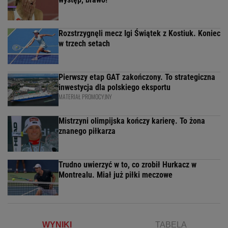
Rozstrzygnęli mecz Igi Świątek z Kostiuk. Koniec
w trzech setach
Pierwszy etap GAT zakończony. To strategiczna
inwestycja dla polskiego eksportu
MATERIAŁ PROMOCYJNY
Mistrzyni olimpijska kończy karierę. To żona
znanego piłkarza
Trudno uwierzyć w to, co zrobił Hurkacz w
Montrealu. Miał już piłki meczowe
WYNIKI
TABELA