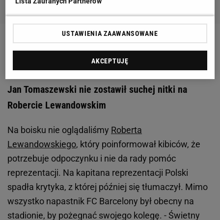
Lista Zaufanych Partnerów
USTAWIENIA ZAAWANSOWANE
Zobacz wideo
Robert Lewandowski nie przyleci na
kadrę! "Emocje są ogromne"
AKCEPTUJĘ
Jan Tomaszewski nie zostawił suchej nitki na
Robercie Lewandowskim
Na boisku nie oglądaliśmy
Roberta
Lewandowskiego
, który poinformował kibiców, że
potrzebuje odpoczynku i nie da rady pomóc
reprezentacji. Na kapitana reprezentacji Polski
spadła krytyka, z której później się tłumaczył. Mimo
wszystko napastnik FC Barcelony był obecny na
stadionie, by pożegnać swojego kolegę. - Świetny