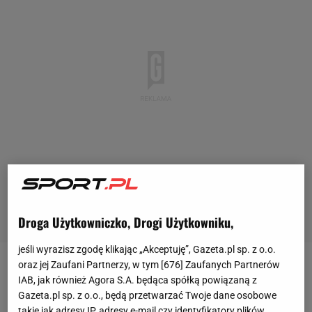
Droga Użytkowniczko, Drogi Użytkowniku,
jeśli wyrazisz zgodę klikając „Akceptuję”, Gazeta.pl sp. z o.o.
oraz jej Zaufani Partnerzy, w tym [
676
] Zaufanych Partnerów
W miniony piątek reprezentacja Polski wygrała 2:0 z
IAB, jak również Agora S.A. będąca spółką powiązaną z
Mołdawią i pożegnała Kamila Grosickiego, dla
Gazeta.pl sp. z o.o., będą przetwarzać Twoje dane osobowe
takie jak adresy IP, adresy e-mail czy identyfikatory plików