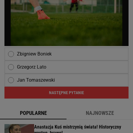
Zbigniew Boniek
Grzegorz Lato
Jan Tomaszewski
NASTĘPNE PYTANIE
POPULARNE
NAJNOWSZE
Anastazja Kuś mistrzynią świata! Historyczny
występ, brawo!