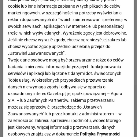
którego to był ostatni
mecz
z orzełkiem na piersi.
cookie lub inne informacje zapisane w tych plikach do celów
Mimo korzystnego wyniku styl gry reprezentacji
marketingowych, w szczególności na potrzeby wyświetlania
Polski nie powalał. "Brakowało składnych akcji, a
reklam dopasowanych do Twoich zainteresowań i preferencji w
swoich serwisach, aplikacjach i w Internecie lub personalizacji
Polacy nie sprawiali wrażenia drużyny, która dąży do
treści w nich wyświetlanych. Wyrażenie zgody jest dobrowolne.
drugiego gola. I choć ostatecznie udało się strzelić,
Jeśli nie chcesz wyrazić zgody, chcesz ograniczyć jej zakres lub
gdy w końcówce z dystansu trafił Bartosz Slisz, to
chcesz wycofać zgodę uprzednio udzieloną przejdź do
eksperci nie zmienili optyki. Nie mieli litości dla
„Ustawień Zaawansowanych”.
Twoje dane osobowe mogą być przetwarzane także do celów
reprezentacji Polski" -
relacjonował na łamach
badania i mierzenia informacji dotyczących funkcjonowania
Sport.pl Filip Macuda
.
serwisów i aplikacji lub łączone z danymi dot. świadczonych
Tobie usług. W określonych przypadkach przetwarzanie
danych nie wymaga zgody i odbywa się w oparciu o
uzasadniony interes Gazeta.pl, jej spółki powiązanej – Agora
S.A. – lub Zaufanych Partnerów. Takiemu przetwarzaniu
możesz się sprzeciwić, przechodząc do „Ustawień
Zaawansowanych” lub przez kontakt z administratorem – w
zależności od zakresu sprzeciwu i podmiotu, wobec którego
jest kierowany. Więcej informacji o przetwarzaniu danych
osobowych znajdziesz w dokumencie
Polityka Prywatności