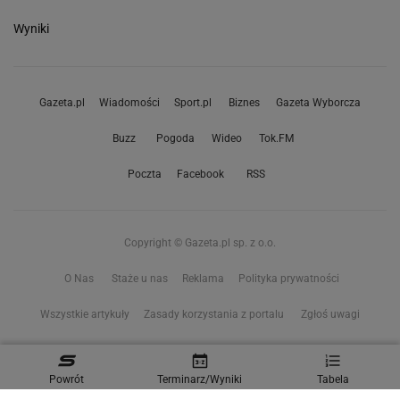
Wyniki
Gazeta.pl
Wiadomości
Sport.pl
Biznes
Gazeta Wyborcza
Buzz
Pogoda
Wideo
Tok.FM
Poczta
Facebook
RSS
Copyright © Gazeta.pl sp. z o.o.
O Nas
Staże u nas
Reklama
Polityka prywatności
Wszystkie artykuły
Zasady korzystania z portalu
Zgłoś uwagi
Ustawienia prywatności
Powrót
Terminarz/Wyniki
Tabela