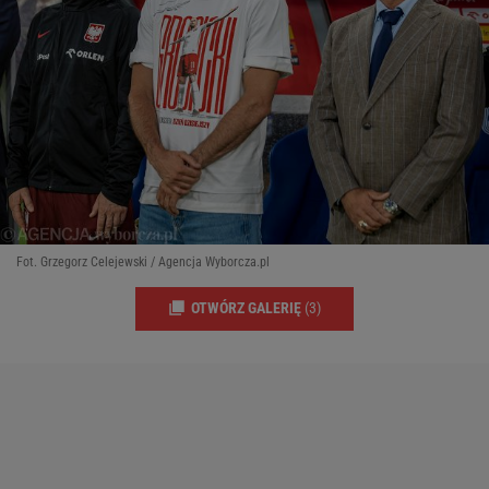
Fot. Grzegorz Celejewski / Agencja Wyborcza.pl
OTWÓRZ GALERIĘ
(3)