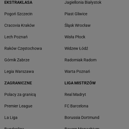
EKSTRAKLASA
Jagiellonia Białystok
Pogoń Szczecin
Piast Gliwice
Cracovia Kraków
Śląsk Wrocław
Lech Poznań
Wisła Płock
Raków Częstochowa
Widzew Łódź
Górnik Zabrze
Radomiak Radom
Legia Warszawa
Warta Poznań
ZAGRANICZNE
LIGA MISTRZÓW
Polacy za granicą
Real Madryt
Premier League
FC Barcelona
La Liga
Borussia Dortmund
Bundesliga
Bayern Monachium