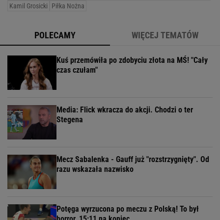
Kamil Grosicki
Piłka Nożna
POLECAMY
WIĘCEJ TEMATÓW
Kuś przemówiła po zdobyciu złota na MŚ! "Cały
czas czułam"
Media: Flick wkracza do akcji. Chodzi o ter
Stegena
Mecz Sabalenka - Gauff już "rozstrzygnięty". Od
razu wskazała nazwisko
Potęga wyrzucona po meczu z Polską! To był
horror, 15:11 na koniec