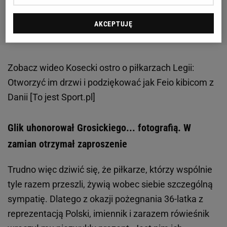
AKCEPTUJĘ
Zobacz wideo
Kosecki ostro o piłkarzach Legii:
Otworzyć im drzwi i podziękować jak Feio kibicom z
Danii [To jest Sport.pl]
Glik uhonorował Grosickiego... fotografią. W
zamian otrzymał zaproszenie
Trudno więc dziwić się, że piłkarze, którzy wspólnie
tyle razem przeszli, żywią wobec siebie szczególną
sympatię. Dlatego z okazji pożegnania 36-latka z
reprezentacją Polski, imiennik i zarazem rówieśnik