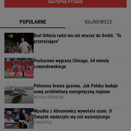
NASTĘPNE PYTANIE
POPULARNE
NAJNOWSZE
Brat Grbicia radzi mu nie wracać do Serbii. "To
przerażające"
Pucharowa wygrana Chicago. 64 minuty
Lewandowskiego
Północna brama gazowa. Jak Polska buduje
nową architekturę energetyczną regionu
MATERIAŁ PROMOCYJNY
Wpadka z Abramowicz wywołała szum. U
Świątek wydarzyło się coś ważniejszego
SUBSKRYPCJA