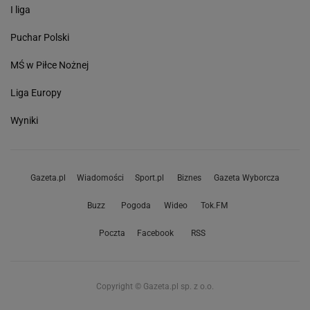
I liga
Puchar Polski
MŚ w Piłce Nożnej
Liga Europy
Wyniki
Gazeta.pl
Wiadomości
Sport.pl
Biznes
Gazeta Wyborcza
Buzz
Pogoda
Wideo
Tok.FM
Poczta
Facebook
RSS
Copyright © Gazeta.pl sp. z o.o.