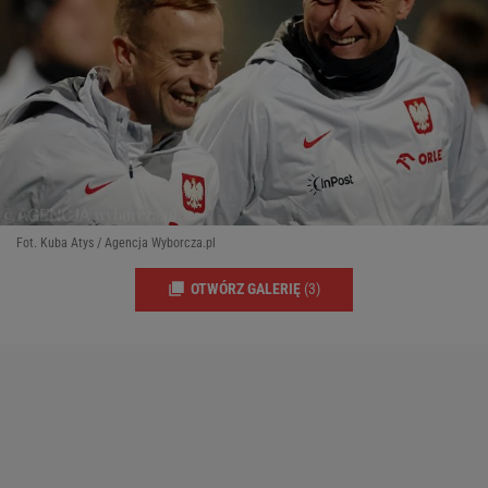
Fot. Kuba Atys / Agencja Wyborcza.pl
OTWÓRZ GALERIĘ
(3)