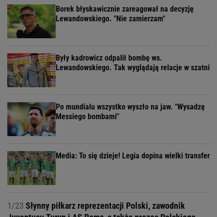
Borek błyskawicznie zareagował na decyzję
Lewandowskiego. "Nie zamierzam"
Były kadrowicz odpalił bombę ws.
Lewandowskiego. Tak wyglądają relacje w szatni
Po mundialu wszystko wyszło na jaw. "Wysadzę
Messiego bombami"
Media: To się dzieje! Legia dopina wielki transfer
1/23
Słynny piłkarz reprezentacji Polski, zawodnik