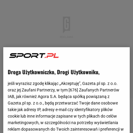
Droga Użytkowniczko, Drogi Użytkowniku,
jeśli wyrazisz zgodę klikając „Akceptuję”, Gazeta.pl sp. z o.o.
oraz jej Zaufani Partnerzy, w tym [
676
] Zaufanych Partnerów
IAB, jak również Agora S.A. będąca spółką powiązaną z
Gazeta.pl sp. z o.o., będą przetwarzać Twoje dane osobowe
takie jak adresy IP, adresy e-mail czy identyfikatory plików
Grosicki w reprezentacji Polski zagrał 94 spotkania,
cookie lub inne informacje zapisane w tych plikach do celów
co plasuje go na 11. miejscu w historii pod
marketingowych, w szczególności na potrzeby wyświetlania
względem największej liczby meczów w biało-
reklam dopasowanych do Twoich zainteresowań i preferencji w