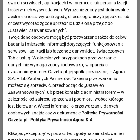
swoich serwisach, aplikacjach i w Internecie lub personalizacji
czerwonych barwach. Strzelił w nich 17 bramek i
treści w nich wyświetlanych. Wyrażenie zgody jest dobrowolne.
zaliczył 24 asysty. W kadrze zadebiutował już w
Jeśli nie chcesz wyrazić zgody, chcesz ograniczyć jej zakres lub
2008 roku, przez lata stanowiąc o jej sile na lewym
chcesz wycofać zgodę uprzednio udzieloną przejdź do
„Ustawień Zaawansowanych”.
skrzydle. Filarem Polski, tyle że w obronie, długimi
Twoje dane osobowe mogą być przetwarzane także do celów
czasy był też Glik, który rozegrał aż w niej 103
badania i mierzenia informacji dotyczących funkcjonowania
mecze. Obaj razem święcili w kadrze jej największy
serwisów i aplikacji lub łączone z danymi dot. świadczonych
Tobie usług. W określonych przypadkach przetwarzanie
sukces w XXI wieku, jakim była gra w ćwierćfinale
danych nie wymaga zgody i odbywa się w oparciu o
EURO
2016. Obecny obrońca Cracovii pożegnał się
uzasadniony interes Gazeta.pl, jej spółki powiązanej – Agora
z grą z orzełkiem na piersi po występie na
S.A. – lub Zaufanych Partnerów. Takiemu przetwarzaniu
mistrzostwach świata w 2022 roku.
możesz się sprzeciwić, przechodząc do „Ustawień
Zaawansowanych” lub przez kontakt z administratorem – w
zależności od zakresu sprzeciwu i podmiotu, wobec którego
jest kierowany. Więcej informacji o przetwarzaniu danych
osobowych znajdziesz w dokumencie
Polityka Prywatności
Gazeta.pl
i
Polityka Prywatności Agora S.A.
Klikając „Akceptuję” wyrażasz też zgodę na zainstalowanie i