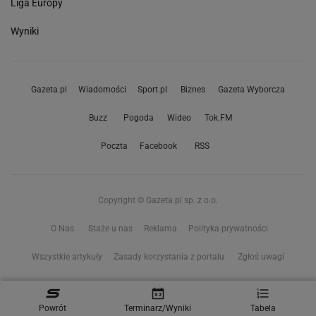
Liga Europy
Wyniki
Gazeta.pl
Wiadomości
Sport.pl
Biznes
Gazeta Wyborcza
Buzz
Pogoda
Wideo
Tok.FM
Poczta
Facebook
RSS
Copyright © Gazeta.pl sp. z o.o.
O Nas
Staże u nas
Reklama
Polityka prywatności
Wszystkie artykuły
Zasady korzystania z portalu
Zgłoś uwagi
Ustawienia prywatności
Powrót
Terminarz/Wyniki
Tabela