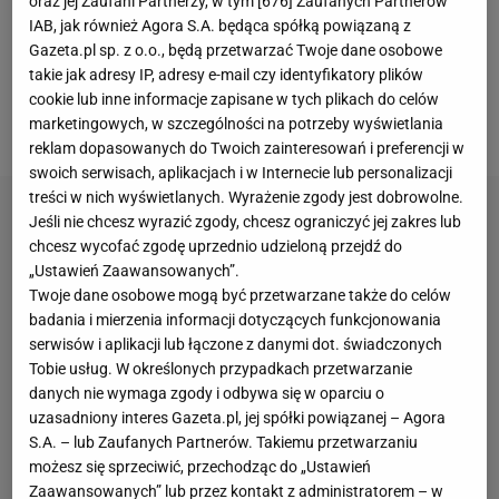
oraz jej Zaufani Partnerzy, w tym [
676
] Zaufanych Partnerów
IAB, jak również Agora S.A. będąca spółką powiązaną z
dolały zdjęcia piłkarza z Ibizy. W czasie gdy jego
Gazeta.pl sp. z o.o., będą przetwarzać Twoje dane osobowe
koledzy szykują się do meczów Polski, w tym
takie jak adresy IP, adresy e-mail czy identyfikatory plików
arcyważnego z Finlandią, który zagrają na wyjeździe,
cookie lub inne informacje zapisane w tych plikach do celów
ich kapitan bawi się w najlepsze na Ibizie.
marketingowych, w szczególności na potrzeby wyświetlania
reklam dopasowanych do Twoich zainteresowań i preferencji w
swoich serwisach, aplikacjach i w Internecie lub personalizacji
treści w nich wyświetlanych. Wyrażenie zgody jest dobrowolne.
Jeśli nie chcesz wyrazić zgody, chcesz ograniczyć jej zakres lub
chcesz wycofać zgodę uprzednio udzieloną przejdź do
„Ustawień Zaawansowanych”.
Twoje dane osobowe mogą być przetwarzane także do celów
badania i mierzenia informacji dotyczących funkcjonowania
serwisów i aplikacji lub łączone z danymi dot. świadczonych
Tobie usług. W określonych przypadkach przetwarzanie
danych nie wymaga zgody i odbywa się w oparciu o
uzasadniony interes Gazeta.pl, jej spółki powiązanej – Agora
S.A. – lub Zaufanych Partnerów. Takiemu przetwarzaniu
możesz się sprzeciwić, przechodząc do „Ustawień
Zaawansowanych” lub przez kontakt z administratorem – w