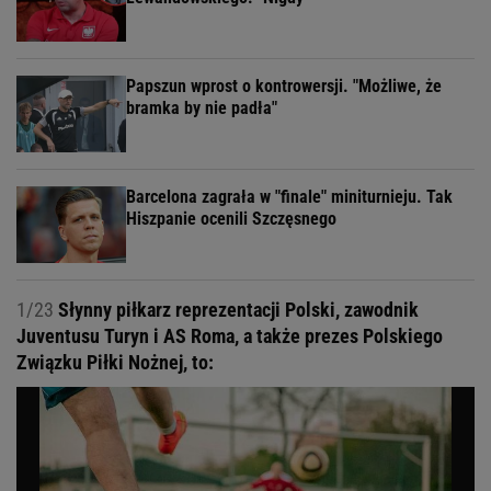
Papszun wprost o kontrowersji. "Możliwe, że
bramka by nie padła"
Barcelona zagrała w "finale" miniturnieju. Tak
Hiszpanie ocenili Szczęsnego
1/23
Słynny piłkarz reprezentacji Polski, zawodnik
Juventusu Turyn i AS Roma, a także prezes Polskiego
Związku Piłki Nożnej, to: