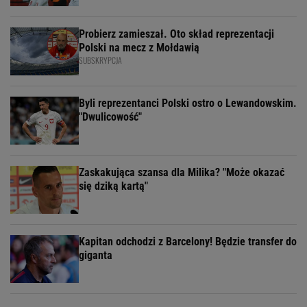
Probierz zamieszał. Oto skład reprezentacji
Polski na mecz z Mołdawią
SUBSKRYPCJA
Byli reprezentanci Polski ostro o Lewandowskim.
"Dwulicowość"
Zaskakująca szansa dla Milika? "Może okazać
się dziką kartą"
Kapitan odchodzi z Barcelony! Będzie transfer do
giganta