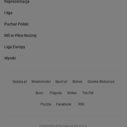
Reprezentacja
I liga
Puchar Polski
MŚ w Piłce Nożnej
Liga Europy
Wyniki
Gazeta.pl
Wiadomości
Sport.pl
Biznes
Gazeta Wyborcza
Buzz
Pogoda
Wideo
Tok.FM
Poczta
Facebook
RSS
Copyright © Gazeta.pl sp. z o.o.