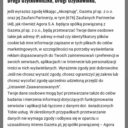
Droga Użytkowniczko, Drogi Użytkowniku,
wrogość. Ostatecznie Lewandowski zerwał
jeśli wyrazisz zgodę klikając „Akceptuję”, Gazeta.pl sp. z o.o.
współpracę z Kucharskim, a następnie spotkali się w
oraz jej Zaufani Partnerzy, w tym [
676
] Zaufanych Partnerów
sądzie, gdzie były już menadżer mierzył się z
IAB, jak również Agora S.A. będąca spółką powiązaną z
Gazeta.pl sp. z o.o., będą przetwarzać Twoje dane osobowe
zarzutem szantażowania swojego klienta. Całą
takie jak adresy IP, adresy e-mail czy identyfikatory plików
Polskę obiegło nagranie ich rozmowy, w której
cookie lub inne informacje zapisane w tych plikach do celów
Kucharski domagał się 20 milionów euro od
marketingowych, w szczególności na potrzeby wyświetlania
reklam dopasowanych do Twoich zainteresowań i preferencji w
Lewandowskiego. Pod koniec maja
sąd opublikował
swoich serwisach, aplikacjach i w Internecie lub personalizacji
zapis tej konwersacji.
treści w nich wyświetlanych. Wyrażenie zgody jest dobrowolne.
Jeśli nie chcesz wyrazić zgody, chcesz ograniczyć jej zakres lub
chcesz wycofać zgodę uprzednio udzieloną przejdź do
„Ustawień Zaawansowanych”.
Twoje dane osobowe mogą być przetwarzane także do celów
badania i mierzenia informacji dotyczących funkcjonowania
serwisów i aplikacji lub łączone z danymi dot. świadczonych
Tobie usług. W określonych przypadkach przetwarzanie
danych nie wymaga zgody i odbywa się w oparciu o
uzasadniony interes Gazeta.pl, jej spółki powiązanej – Agora