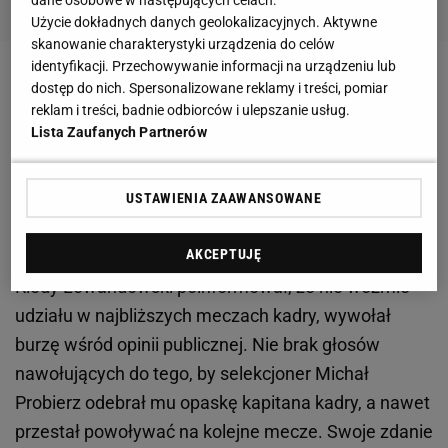
Użycie dokładnych danych geolokalizacyjnych. Aktywne
skanowanie charakterystyki urządzenia do celów
identyfikacji. Przechowywanie informacji na urządzeniu lub
Zobacz wideo
Kosecki ostro o piłkarzach Legii:
dostęp do nich. Spersonalizowane reklamy i treści, pomiar
reklam i treści, badnie odbiorców i ulepszanie usług.
Otworzyć im drzwi i podziękować jak Feio kibicom z
Lista Zaufanych Partnerów
Danii [To jest Sport.pl]
USTAWIENIA ZAAWANSOWANE
Krytykują Lewandowskiego. Kucharski też nie
przepuścił okazji
AKCEPTUJĘ
Kiedy Lewandowski poinformował, że nie weźmie
udziału w najbliższych meczach kadry, wywołał
burzę wśród opinii publicznej. Nie brak głosów
nawołujących do tego, by selekcjoner Michał
Probierz odebrał mu opaskę kapitana kadry, a nawet
przestał powoływać na kolejne mecze. Swoje zdanie