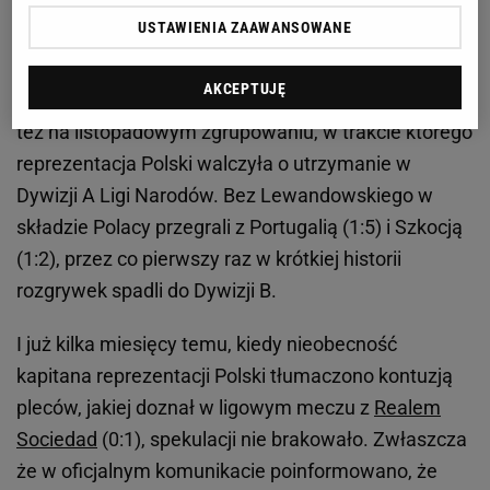
USTAWIENIA ZAAWANSOWANE
Robert Lewandowski znów zostawił reprezentację
AKCEPTUJĘ
Znów, bo przecież napastnika Barcelony zabrakło
też na listopadowym zgrupowaniu, w trakcie którego
reprezentacja Polski walczyła o utrzymanie w
Dywizji A Ligi Narodów. Bez Lewandowskiego w
składzie Polacy przegrali z Portugalią (1:5) i Szkocją
(1:2), przez co pierwszy raz w krótkiej historii
rozgrywek spadli do Dywizji B.
I już kilka miesięcy temu, kiedy nieobecność
kapitana reprezentacji Polski tłumaczono kontuzją
pleców, jakiej doznał w ligowym meczu z
Realem
Sociedad
(0:1), spekulacji nie brakowało. Zwłaszcza
że w oficjalnym komunikacie poinformowano, że