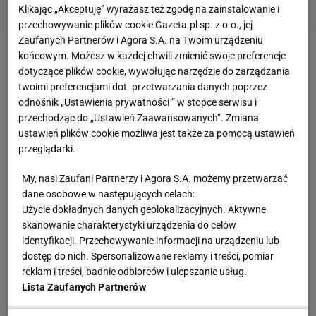
Klikając „Akceptuję” wyrażasz też zgodę na zainstalowanie i
przechowywanie plików cookie Gazeta.pl sp. z o.o., jej
Zaufanych Partnerów i Agora S.A. na Twoim urządzeniu
końcowym. Możesz w każdej chwili zmienić swoje preferencje
Zobacz wideo
Robert Lewandowski nie przyleci na
dotyczące plików cookie, wywołując narzędzie do zarządzania
kadrę! "Emocje są ogromne"
twoimi preferencjami dot. przetwarzania danych poprzez
odnośnik „Ustawienia prywatności ” w stopce serwisu i
przechodząc do „Ustawień Zaawansowanych”. Zmiana
O ile nieobecność kapitana drużyny Michała
ustawień plików cookie możliwa jest także za pomocą ustawień
Probierza w tym pierwszym, towarzyskim spotkaniu
przeglądarki.
na Stadionie Śląskim nikogo by nie zdziwiła, o tyle
My, nasi Zaufani Partnerzy i Agora S.A. możemy przetwarzać
jego brak w Helsinkach w jednym z najważniejszych
dane osobowe w następujących celach:
mecz
ów w kwalifikacjach do mistrzostw świata
Użycie dokładnych danych geolokalizacyjnych. Aktywne
skanowanie charakterystyki urządzenia do celów
można uznać za wręcz szokujący. Bo choć
identyfikacji. Przechowywanie informacji na urządzeniu lub
Lewandowskiemu nie można odmówić zmęczenia
dostęp do nich. Spersonalizowane reklamy i treści, pomiar
ciężkim sezonem, w którym rozegrał ponad 4 tys.
reklam i treści, badnie odbiorców i ulepszanie usług.
minut, to fakty są takie, że znów zostawia kadrę w
Lista Zaufanych Partnerów
ważnym dla niej momencie.