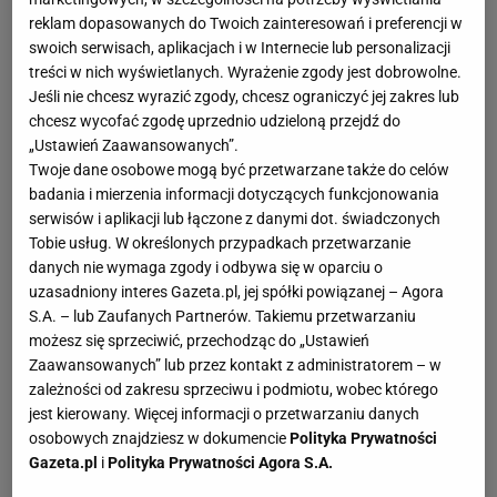
reklam dopasowanych do Twoich zainteresowań i preferencji w
swoich serwisach, aplikacjach i w Internecie lub personalizacji
treści w nich wyświetlanych. Wyrażenie zgody jest dobrowolne.
Jeśli nie chcesz wyrazić zgody, chcesz ograniczyć jej zakres lub
chcesz wycofać zgodę uprzednio udzieloną przejdź do
„Ustawień Zaawansowanych”.
Twoje dane osobowe mogą być przetwarzane także do celów
badania i mierzenia informacji dotyczących funkcjonowania
serwisów i aplikacji lub łączone z danymi dot. świadczonych
Tobie usług. W określonych przypadkach przetwarzanie
danych nie wymaga zgody i odbywa się w oparciu o
uzasadniony interes Gazeta.pl, jej spółki powiązanej – Agora
S.A. – lub Zaufanych Partnerów. Takiemu przetwarzaniu
możesz się sprzeciwić, przechodząc do „Ustawień
Zaawansowanych” lub przez kontakt z administratorem – w
zależności od zakresu sprzeciwu i podmiotu, wobec którego
jest kierowany. Więcej informacji o przetwarzaniu danych
osobowych znajdziesz w dokumencie
Polityka Prywatności
Gazeta.pl
i
Polityka Prywatności Agora S.A.