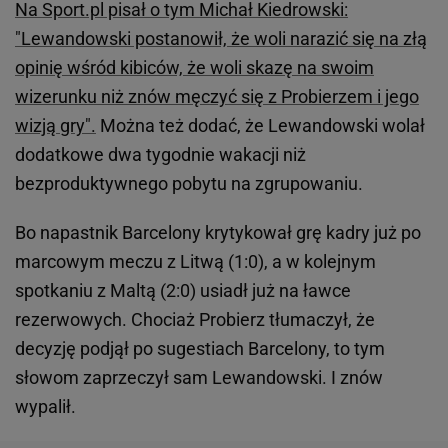
Na Sport.pl pisał o tym Michał Kiedrowski:
"Lewandowski postanowił, że woli narazić się na złą
opinię wśród kibiców, że woli skazę na swoim
wizerunku niż znów męczyć się z Probierzem i jego
wizją gry".
Można też dodać, że Lewandowski wolał
dodatkowe dwa tygodnie wakacji niż
bezproduktywnego pobytu na zgrupowaniu.
Bo napastnik Barcelony krytykował grę kadry już po
marcowym meczu z Litwą (1:0), a w kolejnym
spotkaniu z Maltą (2:0) usiadł już na ławce
rezerwowych. Chociaż Probierz tłumaczył, że
decyzję podjął po sugestiach Barcelony, to tym
słowom zaprzeczył sam Lewandowski. I znów
wypalił.