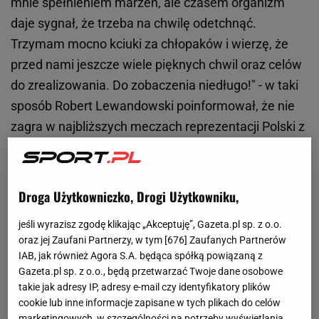
mnie spełnieniem marzeń, ale czasem organizm
daje sygnał, że trzeba na chwilę odetchnąć.
Trzymam mocno kciuki za chłopaków i wierzę, że
przed nami jeszcze wiele pięknych chwil oraz celów
do zrealizowania. Do zobaczenia niedługo!" - w taki
sposób Robert Lewandowski poinformował, że nie
zagra w najbliższych meczach reprezentacji Polski z
Mołdawią (piątek) i Finlandią (wtorek).
Droga Użytkowniczko, Drogi Użytkowniku,
jeśli wyrazisz zgodę klikając „Akceptuję”, Gazeta.pl sp. z o.o.
oraz jej Zaufani Partnerzy, w tym [
676
] Zaufanych Partnerów
IAB, jak również Agora S.A. będąca spółką powiązaną z
Gazeta.pl sp. z o.o., będą przetwarzać Twoje dane osobowe
takie jak adresy IP, adresy e-mail czy identyfikatory plików
cookie lub inne informacje zapisane w tych plikach do celów
marketingowych, w szczególności na potrzeby wyświetlania