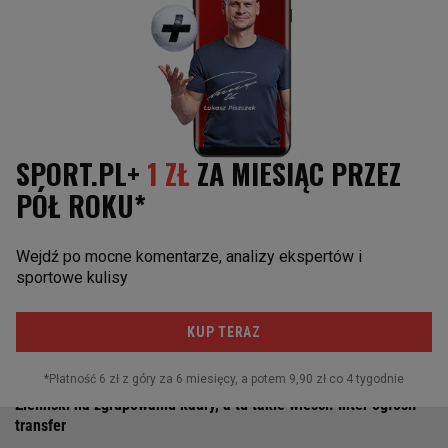
ARTYKUŁY POWIĄZANE
Zieliński na zgrupowaniu kadry, a tu takie wieści. Inter ogłosił
transfer