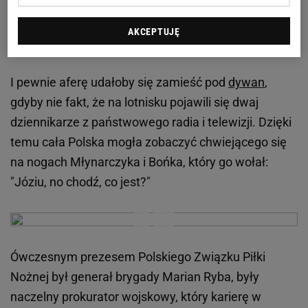
Zobacz wideo
AKCEPTUJĘ
Tej afery nie dało się wyciszyć
I pewnie aferę udałoby się zamieść pod
dywan
,
gdyby nie fakt, że na lotnisku pojawili się dwaj
dziennikarze z państwowego radia i telewizji. Dzięki
temu cała Polska mogła zobaczyć chwiejącego się
na nogach Młynarczyka i Bońka, który go wołał:
"Józiu, no chodź, co jest?"
Ówczesnym prezesem Polskiego Związku Piłki
Nożnej był generał brygady Marian Ryba, były
naczelny prokurator wojskowy, który karierę w