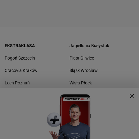
EKSTRAKLASA
Jagiellonia Białystok
Pogoń Szczecin
Piast Gliwice
Cracovia Kraków
Śląsk Wrocław
Lech Poznań
Wisła Płock
Raków Częstochowa
Widzew Łódź
Górnik Zabrze
Radomiak Radom
Legia Warszawa
Warta Poznań
ZAGRANICZNE
LIGA MISTRZÓW