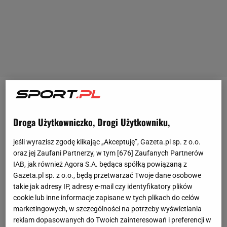
Zaczęło się na Okęciu. Kadra z warszawskiego
lotniska miała się udać do Rzymu na kilkudniowe
Droga Użytkowniczko, Drogi Użytkowniku,
zgrupowanie, a dopiero stamtąd wyruszyć na Maltę.
jeśli wyrazisz zgodę klikając „Akceptuję”, Gazeta.pl sp. z o.o.
Gdy jednak kadrowicze pojawili się na lotnisku
oraz jej Zaufani Partnerzy, w tym [
676
] Zaufanych Partnerów
okazało się, że Józef Młynarczyk ledwie trzyma się
IAB, jak również Agora S.A. będąca spółką powiązaną z
na nogach. Trener kadry narodowej Ryszard Kulesza
Gazeta.pl sp. z o.o., będą przetwarzać Twoje dane osobowe
takie jak adresy IP, adresy e-mail czy identyfikatory plików
postanowił, że nie zabierze bramkarza Widzewa, ale
cookie lub inne informacje zapisane w tych plikach do celów
w tym momencie za kolegą wstawili się inni
marketingowych, w szczególności na potrzeby wyświetlania
kadrowicze. Prym w obronie Młynarczyka wiedli:
reklam dopasowanych do Twoich zainteresowań i preferencji w