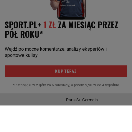
Polacy za granicą
Real Madryt
Premier League
FC Barcelona
La Liga
Borussia Dortmund
Bundesliga
Bayern Monachium
Serie A
Manchester United
Ligue 1
Liverpool FC
Liga Europy
Napoli
Juventus Turyn
Paris St. Germain
POZOSTAŁE
Reprezentacja