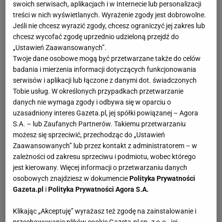
Zbigniew Boniek
, Stanisław Terlecki i Władysław
swoich serwisach, aplikacjach i w Internecie lub personalizacji
treści w nich wyświetlanych. Wyrażenie zgody jest dobrowolne.
Żmuda. Jak mówił potem ten pierwszy: sprawę
Jeśli nie chcesz wyrazić zgody, chcesz ograniczyć jej zakres lub
postawili na ostrzu noża: albo Młynarczyk leci do
chcesz wycofać zgodę uprzednio udzieloną przejdź do
Rzymu, albo nie leci nikt. Kulesza się ugiął i tym
„Ustawień Zaawansowanych”.
Twoje dane osobowe mogą być przetwarzane także do celów
przypieczętował swój późniejszy los.
badania i mierzenia informacji dotyczących funkcjonowania
serwisów i aplikacji lub łączone z danymi dot. świadczonych
Tobie usług. W określonych przypadkach przetwarzanie
danych nie wymaga zgody i odbywa się w oparciu o
uzasadniony interes Gazeta.pl, jej spółki powiązanej – Agora
S.A. – lub Zaufanych Partnerów. Takiemu przetwarzaniu
możesz się sprzeciwić, przechodząc do „Ustawień
Zaawansowanych” lub przez kontakt z administratorem – w
zależności od zakresu sprzeciwu i podmiotu, wobec którego
jest kierowany. Więcej informacji o przetwarzaniu danych
osobowych znajdziesz w dokumencie
Polityka Prywatności
Gazeta.pl
i
Polityka Prywatności Agora S.A.
Klikając „Akceptuję” wyrażasz też zgodę na zainstalowanie i
przechowywanie plików cookie Gazeta.pl sp. z o.o., jej