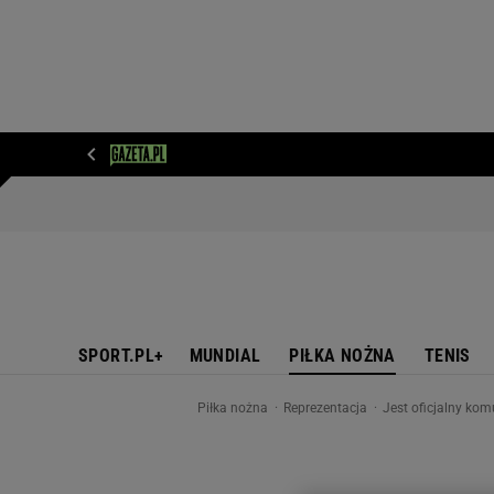
WIADOMOŚCI
NEXT
SPORT
PLOTEK
D
SPORT.PL+
MUNDIAL
PIŁKA NOŻNA
TENIS
Piłka nożna
Reprezentacja
Jest oficjalny kom