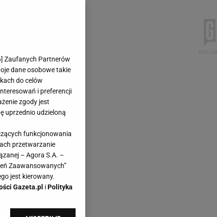
6
] Zaufanych Partnerów
woje dane osobowe takie
likach do celów
teresowań i preferencji
ażenie zgody jest
dę uprzednio udzieloną
yczących funkcjonowania
kach przetwarzanie
ązanej – Agora S.A. –
awień Zaawansowanych”
go jest kierowany.
ości Gazeta.pl
i
Polityka