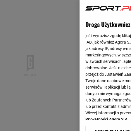
Droga Użytkownicz
jeśli wyrazisz zgodę klika
IAB, jak również Agora S
jak adresy IP, adresy e-m
marketingowych, w szcze
w swoich serwisach, aplik
dobrowolne. Jeśli nie ch
przejdź do „Ustawień Z
Twoje dane osobowe mogą
serwisów i aplikacji lub
danych nie wymaga zgody 
lub Zaufanych Partnerów
lub przez kontakt z admi
Więcej informacji o prz
Prywatności Agora S.A.