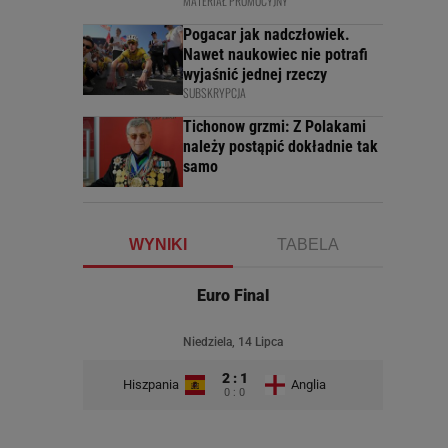
MATERIAŁ PROMOCYJNY
Pogacar jak nadczłowiek.
Nawet naukowiec nie potrafi
wyjaśnić jednej rzeczy
SUBSKRYPCJA
Tichonow grzmi: Z Polakami
należy postąpić dokładnie tak
samo
WYNIKI
TABELA
Euro Final
Niedziela, 14 Lipca
2 : 1
Hiszpania
Anglia
0 : 0