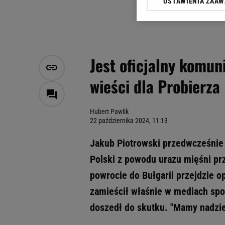
USTAWIENIA ZAA
Klikając „Akceptuję” wyra
Zaufanych Partnerów i A
dotyczące plików cookie,
odnośnik „Ustawienia pr
plików cookie możliwa je
Jest oficjalny komun
My, nasi Zaufani Partne
wieści dla Probierza
Użycie dokładnych danych
Przechowywanie informacji
badnie odbiorców i uleps
Hubert Pawlik
22 października 2024, 11:13
Jakub Piotrowski przedwcześnie 
Polski z powodu urazu mięśni prz
powrocie do Bułgarii przejdzie o
zamieścił właśnie w mediach spo
doszedł do skutku. "Mamy nadziej