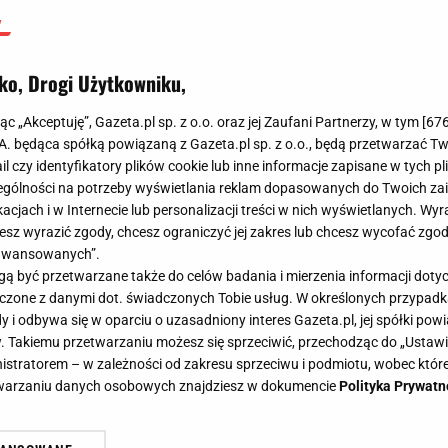
ko, Drogi Użytkowniku,
jąc „Akceptuję”, Gazeta.pl sp. z o.o. oraz jej Zaufani Partnerzy, w tym [
67
.A. będąca spółką powiązaną z Gazeta.pl sp. z o.o., będą przetwarzać T
ail czy identyfikatory plików cookie lub inne informacje zapisane w tych p
gólności na potrzeby wyświetlania reklam dopasowanych do Twoich zain
acjach i w Internecie lub personalizacji treści w nich wyświetlanych. Wyr
cesz wyrazić zgody, chcesz ograniczyć jej zakres lub chcesz wycofać zgo
aawansowanych”.
 być przetwarzane także do celów badania i mierzenia informacji dot
 łączone z danymi dot. świadczonych Tobie usług. W określonych przypad
i odbywa się w oparciu o uzasadniony interes Gazeta.pl, jej spółki powi
. Takiemu przetwarzaniu możesz się sprzeciwić, przechodząc do „Ust
nistratorem – w zależności od zakresu sprzeciwu i podmiotu, wobec które
etwarzaniu danych osobowych znajdziesz w dokumencie
Polityka Prywatn