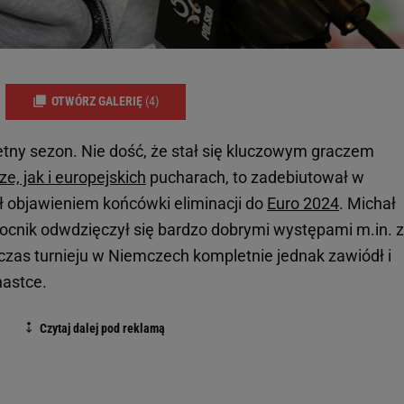
OTWÓRZ GALERIĘ
(4)
tny sezon. Nie dość, że stał się kluczowym graczem
dze, jak i europejskich
pucharach, to zadebiutował w
ył objawieniem końcówki eliminacji do
Euro 2024
. Michał
mocnik odwdzięczył się bardzo dobrymi występami m.in. z
czas turnieju w Niemczech kompletnie jednak zawiódł i
nastce.