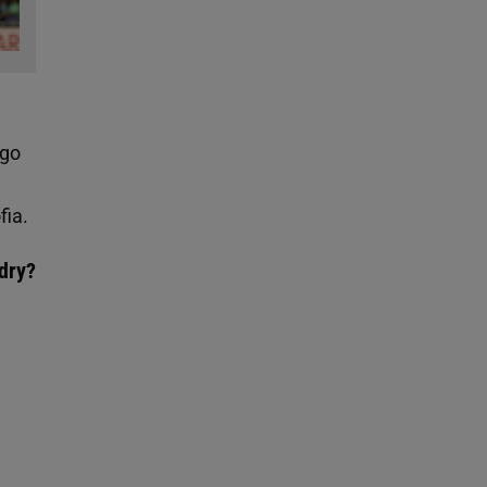
ego
fia.
adry?