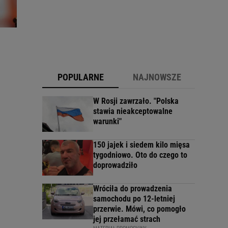
POPULARNE
NAJNOWSZE
W Rosji zawrzało. "Polska
stawia nieakceptowalne
warunki"
150 jajek i siedem kilo mięsa
tygodniowo. Oto do czego to
doprowadziło
Wróciła do prowadzenia
samochodu po 12-letniej
przerwie. Mówi, co pomogło
jej przełamać strach