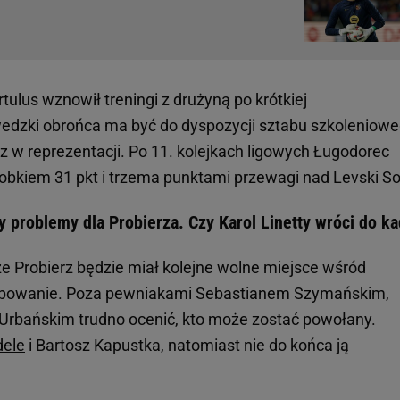
tulus wznowił treningi z drużyną po krótkiej
wedzki obrońca ma być do dyspozycji sztabu szkoleniow
z w reprezentacji. Po 11. kolejkach ligowych Ługodorec
orobkiem 31 pkt i trzema punktami przewagi nad Levski So
y problemy dla Probierza. Czy Karol Linetty wróci do k
że Probierz będzie miał kolejne wolne miejsce wśród
upowanie. Poza pewniakami Sebastianem Szymańskim,
 Urbańskim trudno ocenić, kto może zostać powołany.
dele
i Bartosz Kapustka, natomiast nie do końca ją