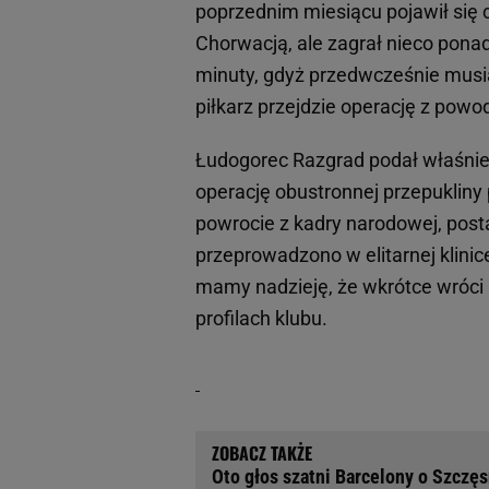
poprzednim miesiącu pojawił się
Chorwacją, ale zagrał nieco pona
minuty, gdyż przedwcześnie musiał
piłkarz przejdzie operację z powo
Łudogorec Razgrad podał właśnie,
operację obustronnej przepukliny
powrocie z kadry narodowej, post
przeprowadzono w elitarnej klini
mamy nadzieję, że wkrótce wróci n
profilach klubu.
Oto głos szatni Barcelony o Szczę