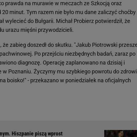
 co prawda na murawie w meczach ze Szkocją oraz
d 20 minut. Tym razem nie było mu dane zaliczyć choćby
 wylecieć do Bułgarii. Michał Probierz potwierdził, że
du urazu mięśni przywodzicieli.
 że zabieg doszedł do skutku. "Jakub Piotrowski przesz
 pachwinowej. Po przejściu niezbędnych badań, zaraz po
awiono diagnozę. Operację zaplanowano na dzisiaj i
ce w Poznaniu. Życzymy mu szybkiego powrotu do zdrowi
a boisko!" - przekazano w poniedziałek na oficjalnych
snym. Hiszpanie piszą wprost