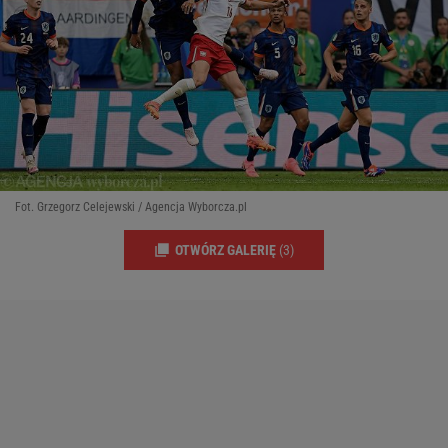
Fot. Grzegorz Celejewski / Agencja Wyborcza.pl
OTWÓRZ GALERIĘ
(3)