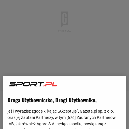
Droga Użytkowniczko, Drogi Użytkowniku,
Reprezentacja Polski bardzo udanie rozpoczęła
jeśli wyrazisz zgodę klikając „Akceptuję”, Gazeta.pl sp. z o.o.
zmagania w Lidze Narodów. W pierwszym
meczu
oraz jej Zaufani Partnerzy, w tym [
676
] Zaufanych Partnerów
zmierzyła się ze Szkocją i pokonała rywali 3:2.
IAB, jak również Agora S.A. będąca spółką powiązaną z
Bohaterem został Nicola Zalewski, który zdobył