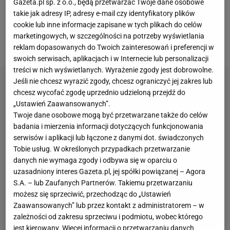
Gazeta.pl sp. z o.o., będą przetwarzać Twoje dane osobowe
zwycięską bramkę w doliczonym czasie gry.
takie jak adresy IP, adresy e-mail czy identyfikatory plików
cookie lub inne informacje zapisane w tych plikach do celów
Niestety w trakcie meczu na problemy zdrowotne
marketingowych, w szczególności na potrzeby wyświetlania
narzekali Robert Lewandowski i
Adam Buksa
.
reklam dopasowanych do Twoich zainteresowań i preferencji w
swoich serwisach, aplikacjach i w Internecie lub personalizacji
treści w nich wyświetlanych. Wyrażenie zgody jest dobrowolne.
Jeśli nie chcesz wyrazić zgody, chcesz ograniczyć jej zakres lub
chcesz wycofać zgodę uprzednio udzieloną przejdź do
„Ustawień Zaawansowanych”.
Twoje dane osobowe mogą być przetwarzane także do celów
badania i mierzenia informacji dotyczących funkcjonowania
serwisów i aplikacji lub łączone z danymi dot. świadczonych
Tobie usług. W określonych przypadkach przetwarzanie
danych nie wymaga zgody i odbywa się w oparciu o
uzasadniony interes Gazeta.pl, jej spółki powiązanej – Agora
S.A. – lub Zaufanych Partnerów. Takiemu przetwarzaniu
możesz się sprzeciwić, przechodząc do „Ustawień
Zaawansowanych” lub przez kontakt z administratorem – w
zależności od zakresu sprzeciwu i podmiotu, wobec którego
jest kierowany. Więcej informacji o przetwarzaniu danych