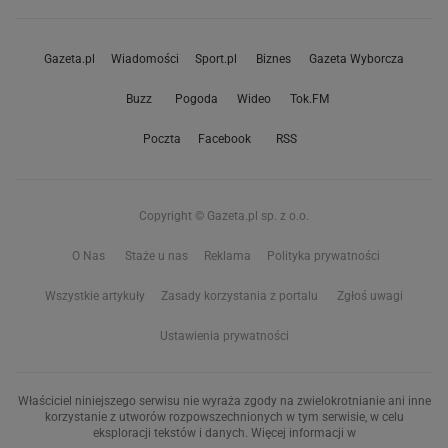
Gazeta.pl
Wiadomości
Sport.pl
Biznes
Gazeta Wyborcza
Buzz
Pogoda
Wideo
Tok.FM
Poczta
Facebook
RSS
Copyright © Gazeta.pl sp. z o.o.
O Nas
Staże u nas
Reklama
Polityka prywatności
Wszystkie artykuły
Zasady korzystania z portalu
Zgłoś uwagi
Ustawienia prywatności
Właściciel niniejszego serwisu nie wyraża zgody na zwielokrotnianie ani inne
korzystanie z utworów rozpowszechnionych w tym serwisie, w celu
eksploracji tekstów i danych. Więcej informacji w