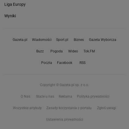
Liga Europy
Wyniki
Gazeta.pl
Wiadomości
Sport.pl
Biznes
Gazeta Wyborcza
Buzz
Pogoda
Wideo
Tok.FM
Poczta
Facebook
RSS
Copyright © Gazeta.pl sp. z o.o.
O Nas
Staże u nas
Reklama
Polityka prywatności
Wszystkie artykuły
Zasady korzystania z portalu
Zgłoś uwagi
Ustawienia prywatności