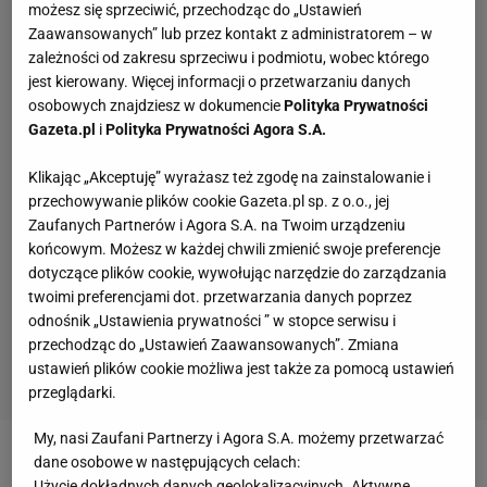
możesz się sprzeciwić, przechodząc do „Ustawień
Zaawansowanych” lub przez kontakt z administratorem – w
zależności od zakresu sprzeciwu i podmiotu, wobec którego
jest kierowany. Więcej informacji o przetwarzaniu danych
osobowych znajdziesz w dokumencie
Polityka Prywatności
Gazeta.pl
i
Polityka Prywatności Agora S.A.
Klikając „Akceptuję” wyrażasz też zgodę na zainstalowanie i
przechowywanie plików cookie Gazeta.pl sp. z o.o., jej
Zaufanych Partnerów i Agora S.A. na Twoim urządzeniu
końcowym. Możesz w każdej chwili zmienić swoje preferencje
dotyczące plików cookie, wywołując narzędzie do zarządzania
twoimi preferencjami dot. przetwarzania danych poprzez
odnośnik „Ustawienia prywatności ” w stopce serwisu i
przechodząc do „Ustawień Zaawansowanych”. Zmiana
ustawień plików cookie możliwa jest także za pomocą ustawień
przeglądarki.
My, nasi Zaufani Partnerzy i Agora S.A. możemy przetwarzać
dane osobowe w następujących celach:
Zobacz wideo
Lewandowski dostał koszulki do
Użycie dokładnych danych geolokalizacyjnych. Aktywne