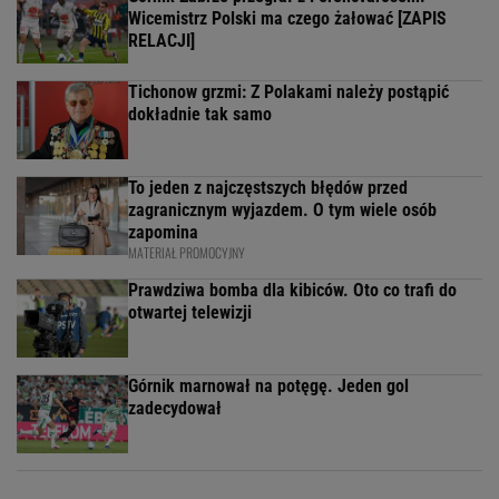
Wicemistrz Polski ma czego żałować [ZAPIS
RELACJI]
Tichonow grzmi: Z Polakami należy postąpić
dokładnie tak samo
To jeden z najczęstszych błędów przed
zagranicznym wyjazdem. O tym wiele osób
zapomina
MATERIAŁ PROMOCYJNY
Prawdziwa bomba dla kibiców. Oto co trafi do
otwartej telewizji
Górnik marnował na potęgę. Jeden gol
zadecydował