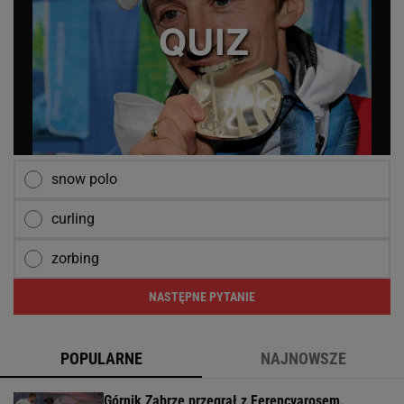
snow polo
curling
zorbing
NASTĘPNE PYTANIE
POPULARNE
NAJNOWSZE
Górnik Zabrze przegrał z Ferencvarosem.