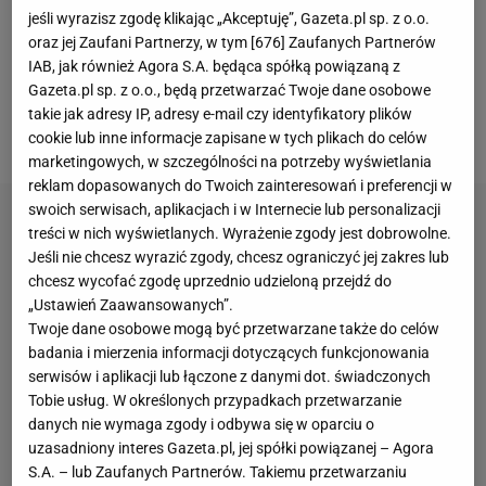
bardzo ważną funkcję i rozegrał w jej barwach 84
jeśli wyrazisz zgodę klikając „Akceptuję”, Gazeta.pl sp. z o.o.
mecze. Zagrał między innymi na mistrzostwach
oraz jej Zaufani Partnerzy, w tym [
676
] Zaufanych Partnerów
IAB, jak również Agora S.A. będąca spółką powiązaną z
świata w Katarze oraz na minionym
Euro
. Niedawno
Gazeta.pl sp. z o.o., będą przetwarzać Twoje dane osobowe
podjął jednak zaskakującą decyzję i postanowił
takie jak adresy IP, adresy e-mail czy identyfikatory plików
zakończyć karierę w wieku 34 lat.
cookie lub inne informacje zapisane w tych plikach do celów
marketingowych, w szczególności na potrzeby wyświetlania
reklam dopasowanych do Twoich zainteresowań i preferencji w
swoich serwisach, aplikacjach i w Internecie lub personalizacji
treści w nich wyświetlanych. Wyrażenie zgody jest dobrowolne.
Jeśli nie chcesz wyrazić zgody, chcesz ograniczyć jej zakres lub
chcesz wycofać zgodę uprzednio udzieloną przejdź do
„Ustawień Zaawansowanych”.
Twoje dane osobowe mogą być przetwarzane także do celów
badania i mierzenia informacji dotyczących funkcjonowania
serwisów i aplikacji lub łączone z danymi dot. świadczonych
Tobie usług. W określonych przypadkach przetwarzanie
danych nie wymaga zgody i odbywa się w oparciu o
uzasadniony interes Gazeta.pl, jej spółki powiązanej – Agora
S.A. – lub Zaufanych Partnerów. Takiemu przetwarzaniu