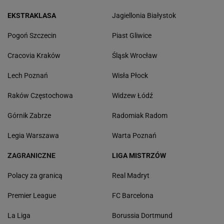
EKSTRAKLASA
Jagiellonia Białystok
Pogoń Szczecin
Piast Gliwice
Cracovia Kraków
Śląsk Wrocław
Lech Poznań
Wisła Płock
Raków Częstochowa
Widzew Łódź
Górnik Zabrze
Radomiak Radom
Legia Warszawa
Warta Poznań
ZAGRANICZNE
LIGA MISTRZÓW
Polacy za granicą
Real Madryt
Premier League
FC Barcelona
La Liga
Borussia Dortmund