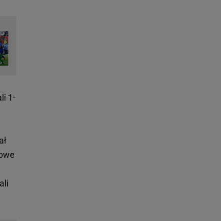
li 1-
ał
zowe
li