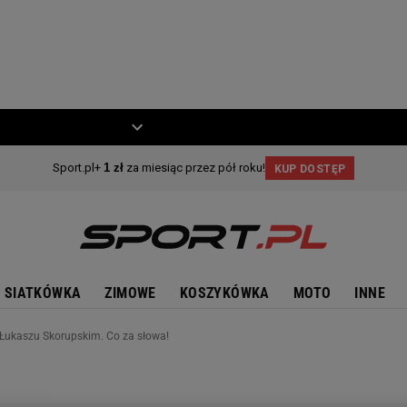
ZIECKO
MOTO
SIATKÓWKA
ZIMOWE
KOSZYKÓWKA
MOTO
INNE
o Łukaszu Skorupskim. Co za słowa!