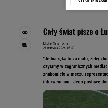
USTAWIENIA ZAA
Klikając „Akceptuję” wyra
Zaufanych Partnerów i A
dotyczące plików cookie,
odnośnik „Ustawienia pr
plików cookie możliwa je
Cały świat pisze o Ł
My, nasi Zaufani Partne
Użycie dokładnych danych
Przechowywanie informacji
Michał Salamucha
26 czerwca 2024, 08:49
badnie odbiorców i uleps
"Jedna ręka to za mało, żeby zli
czytamy w zagranicznych mediach
znakomicie w meczu reprezentacji
interwencjami. Jego postawę doc