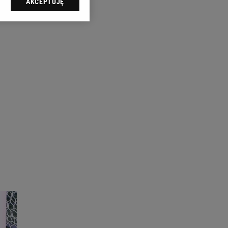
AKCEPTUJĘ
l sp. z o.o., jej
ić swoje preferencje
arzania danych poprzez
ych”. Zmiana ustawień
ach:
 celów identyfikacji.
omiar reklam i treści,