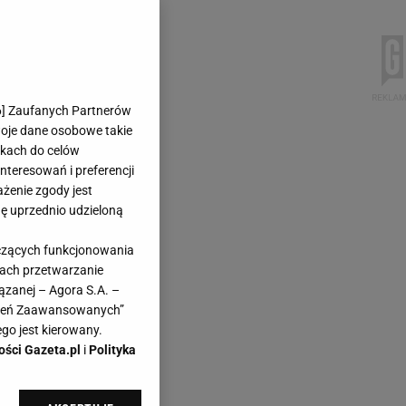
6
] Zaufanych Partnerów
woje dane osobowe takie
likach do celów
teresowań i preferencji
ażenie zgody jest
dę uprzednio udzieloną
yczących funkcjonowania
kach przetwarzanie
ązanej – Agora S.A. –
awień Zaawansowanych”
go jest kierowany.
ości Gazeta.pl
i
Polityka