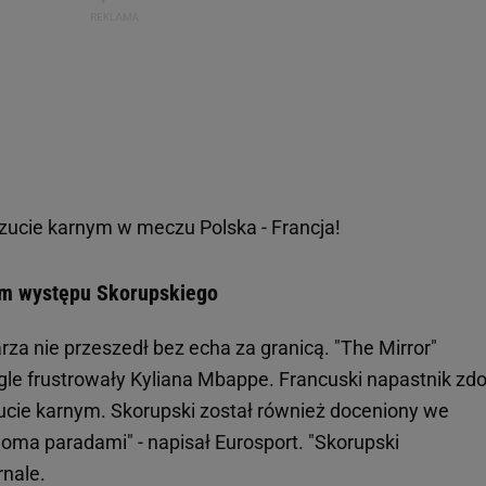
cie karnym w meczu Polska - Francja!
em występu Skorupskiego
za nie przeszedł bez echa za granicą. "The Mirror"
iągle frustrowały Kyliana Mbappe. Francuski napastnik zdo
ucie karnym. Skorupski został również doceniony we
loma paradami" - napisał Eurosport. "Skorupski
rnale.