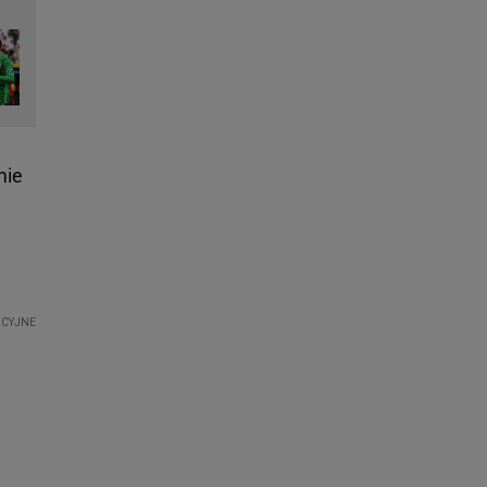
mie
m