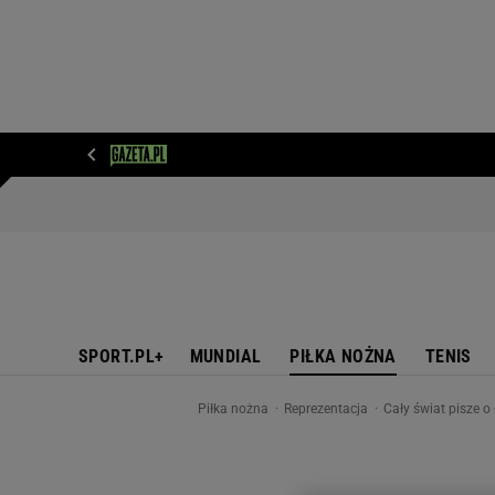
WIADOMOŚCI
NEXT
SPORT
PLOTEK
D
SPORT.PL+
MUNDIAL
PIŁKA NOŻNA
TENIS
Piłka nożna
Reprezentacja
Cały świat pisze 