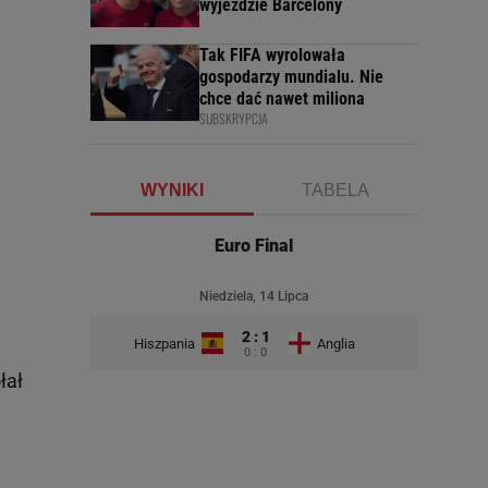
wyjeździe Barcelony
Tak FIFA wyrolowała
gospodarzy mundialu. Nie
chce dać nawet miliona
SUBSKRYPCJA
WYNIKI
TABELA
Euro Final
Niedziela, 14 Lipca
2 : 1
Hiszpania
Anglia
0 : 0
łał