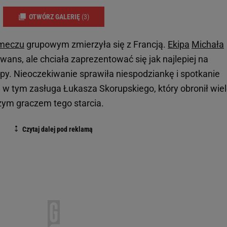
OTWÓRZ GALERIĘ
(3)
meczu
grupowym zmierzyła się z Francją.
Ekipa
Michała
wans, ale chciała zaprezentować się jak najlepiej na
y. Nieoczekiwanie sprawiła niespodziankę i spotkanie
 w tym zasługa Łukasza Skorupskiego, który obronił wie
szym graczem tego starcia.