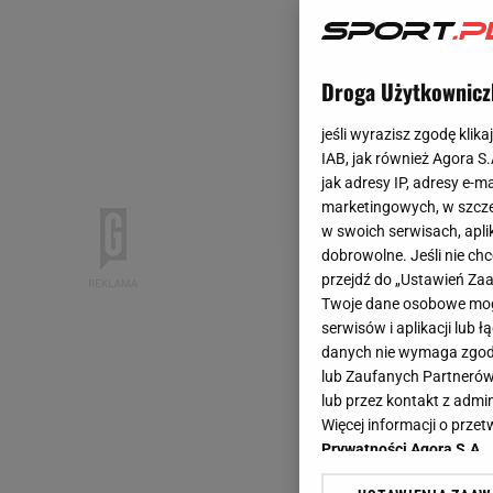
Droga Użytkownicz
jeśli wyrazisz zgodę klika
IAB, jak również Agora S
jak adresy IP, adresy e-m
marketingowych, w szcze
w swoich serwisach, aplik
dobrowolne. Jeśli nie ch
przejdź do „Ustawień Z
Twoje dane osobowe mogą
serwisów i aplikacji lub
danych nie wymaga zgody 
lub Zaufanych Partnerów
lub przez kontakt z admi
Więcej informacji o prz
Prywatności Agora S.A.