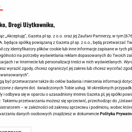
ko, Drogi Użytkowniku,
jąc „Akceptuję”, Gazeta.pl sp. z o.o. oraz jej Zaufani Partnerzy, w tym [
67
.A. będąca spółką powiązaną z Gazeta.pl sp. z o.o., będą przetwarzać T
ail czy identyfikatory plików cookie lub inne informacje zapisane w tych p
gólności na potrzeby wyświetlania reklam dopasowanych do Twoich zain
acjach i w Internecie lub personalizacji treści w nich wyświetlanych. Wyr
cesz wyrazić zgody, chcesz ograniczyć jej zakres lub chcesz wycofać zgo
aawansowanych”.
 być przetwarzane także do celów badania i mierzenia informacji dot
 łączone z danymi dot. świadczonych Tobie usług. W określonych przypad
i odbywa się w oparciu o uzasadniony interes Gazeta.pl, jej spółki powi
. Takiemu przetwarzaniu możesz się sprzeciwić, przechodząc do „Ust
nistratorem – w zależności od zakresu sprzeciwu i podmiotu, wobec które
etwarzaniu danych osobowych znajdziesz w dokumencie
Polityka Prywatn