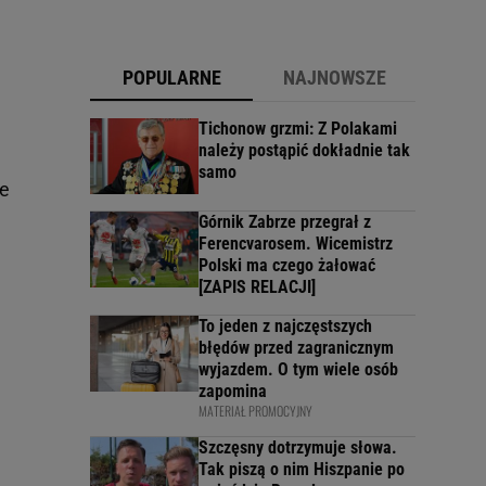
POPULARNE
NAJNOWSZE
Tichonow grzmi: Z Polakami
należy postąpić dokładnie tak
samo
le
Górnik Zabrze przegrał z
Ferencvarosem. Wicemistrz
Polski ma czego żałować
[ZAPIS RELACJI]
To jeden z najczęstszych
błędów przed zagranicznym
wyjazdem. O tym wiele osób
zapomina
MATERIAŁ PROMOCYJNY
Szczęsny dotrzymuje słowa.
Tak piszą o nim Hiszpanie po