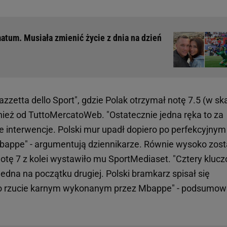
atum. Musiała zmienić życie z dnia na dzień
azzetta dello Sport", gdzie Polak otrzymał notę 7.5 (w ska
ież od TuttoMercatoWeb. "Ostatecznie jedna ręka to za
e interwencje. Polski mur upadł dopiero po perfekcyjnym
bappe" - argumentują dziennikarze. Równie wysoko zost
Notę 7 z kolei wystawiło mu SportMediaset. "Cztery kluc
jedna na początku drugiej. Polski bramkarz spisał się
 po rzucie karnym wykonanym przez Mbappe" - podsumowa