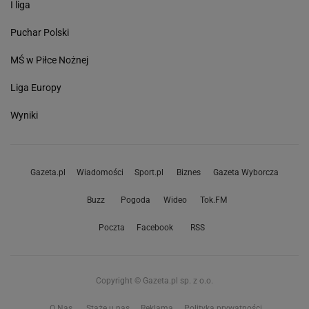
I liga
Puchar Polski
MŚ w Piłce Nożnej
Liga Europy
Wyniki
Gazeta.pl
Wiadomości
Sport.pl
Biznes
Gazeta Wyborcza
Buzz
Pogoda
Wideo
Tok.FM
Poczta
Facebook
RSS
Copyright © Gazeta.pl sp. z o.o.
O Nas
Staże u nas
Reklama
Polityka prywatności