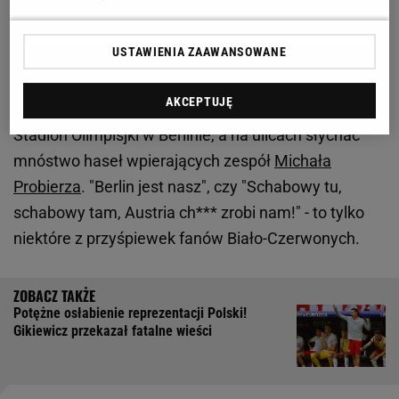
Polscy kibice pod ambasadą Rosji w Berlinie.
USTAWIENIA ZAAWANSOWANE
Niosło się jedno hasło
AKCEPTUJĘ
Fani reprezentacji Polski wspólnie udali się na
Stadion Olimpisjki w Berlinie, a na ulicach słychać
mnóstwo haseł wpierających zespół
Michała
Probierza
. "Berlin jest nasz", czy "Schabowy tu,
schabowy tam, Austria ch*** zrobi nam!" - to tylko
niektóre z przyśpiewek fanów Biało-Czerwonych.
Potężne osłabienie reprezentacji Polski!
Gikiewicz przekazał fatalne wieści