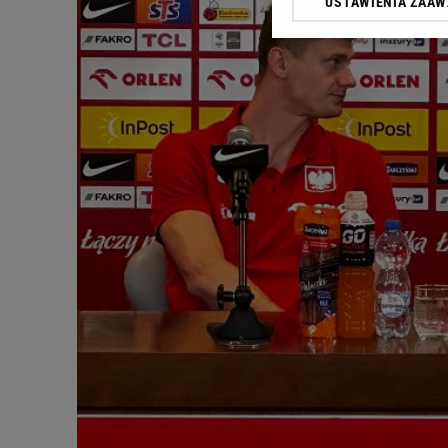
USTAWIENIA ZAA
Klikając „Akceptuję” wyra
Zaufanych Partnerów i A
dotyczące plików cookie,
odnośnik „Ustawienia pr
plików cookie możliwa je
My, nasi Zaufani Partne
Użycie dokładnych danych
Przechowywanie informacji
badnie odbiorców i uleps