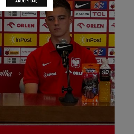
AKCEPTUJĘ
l sp. z o.o., jej
ić swoje preferencje
arzania danych poprzez
ych”. Zmiana ustawień
ach:
 celów identyfikacji.
omiar reklam i treści,