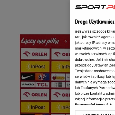
Droga Użytkownicz
jeśli wyrazisz zgodę klika
IAB, jak również Agora S
jak adresy IP, adresy e-m
marketingowych, w szcze
w swoich serwisach, aplik
dobrowolne. Jeśli nie ch
przejdź do „Ustawień Z
Twoje dane osobowe mogą
serwisów i aplikacji lub
danych nie wymaga zgody 
lub Zaufanych Partnerów
lub przez kontakt z admi
Więcej informacji o prz
Prywatności Agora S.A.