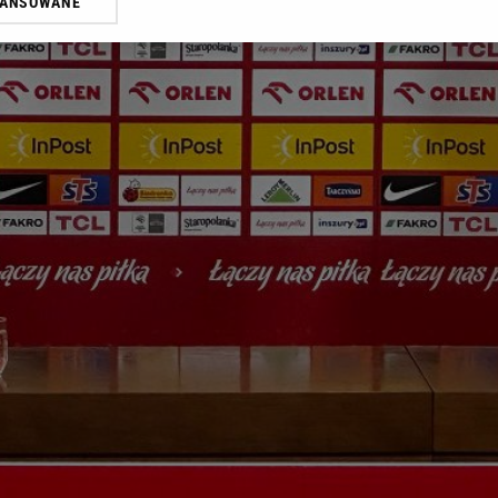
WANSOWANE
żasz też zgodę na zainstalowanie i przechowywanie plików cookie Gazeta.p
gora S.A. na Twoim urządzeniu końcowym. Możesz w każdej chwili zmien
 wywołując narzędzie do zarządzania twoimi preferencjami dot. przetw
ywatności ” w stopce serwisu i przechodząc do „Ustawień Zaawansowan
st także za pomocą ustawień przeglądarki.
rzy i Agora S.A. możemy przetwarzać dane osobowe w następujących cel
 geolokalizacyjnych. Aktywne skanowanie charakterystyki urządzenia do
 na urządzeniu lub dostęp do nich. Spersonalizowane reklamy i treści, p
zanie usług.
Lista Zaufanych Partnerów