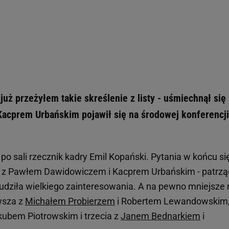
już przeżyłem takie skreślenie z listy - uśmiechnął się
Kacprem Urbańskim pojawił się na środowej konferencji
ł po sali rzecznik kadry Emil Kopański. Pytania w końcu si
ja z Pawłem Dawidowiczem i Kacprem Urbańskim - patrzą
wzbudziła wielkiego zainteresowania. A na pewno mniejsze 
rwsza z
Michałem Probierzem
i Robertem Lewandowskim
kubem Piotrowskim i trzecia z
Janem Bednarkiem
i