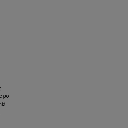
ę
c po
niż
,