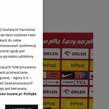
6
] Zaufanych Partnerów
woje dane osobowe takie
likach do celów
teresowań i preferencji
ażenie zgody jest
dę uprzednio udzieloną
yczących funkcjonowania
kach przetwarzanie
ązanej – Agora S.A. –
awień Zaawansowanych”
go jest kierowany.
ości Gazeta.pl
i
Polityka