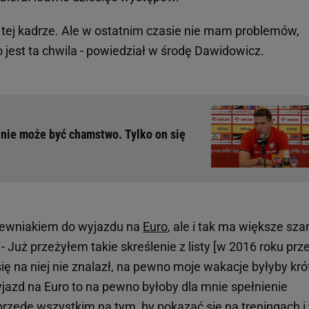
w tej kadrze. Ale w ostatnim czasie nie mam problemów,
to jest ta chwila - powiedział w środę Dawidowicz.
o nie może być chamstwo. Tylko on się
t pewniakiem do wyjazdu na
Euro
, ale i tak ma większe sz
 - Już przeżyłem takie skreślenie z listy [w 2016 roku prz
ię na niej nie znalazł, na pewno moje wakacje byłyby kró
yjazd na Euro to na pewno byłoby dla mnie spełnienie
przede wszystkim na tym, by pokazać się na treningach i