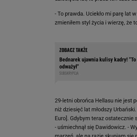
- To prawda. Uciekło mi parę lat 
zmieniłem styl życia i wierzę, że 
Bednarek ujawnia kulisy kadry! "T
odważył"
SUBSKRYPCJA
29-letni obrońca Hellasu nie jes
niż dziesięć lat młodszy Urbański.
Euro]. Gdybym teraz ostatecznie s
- uśmiechnął się Dawidowicz. - W
marzeń, ale na razie skupiam się 