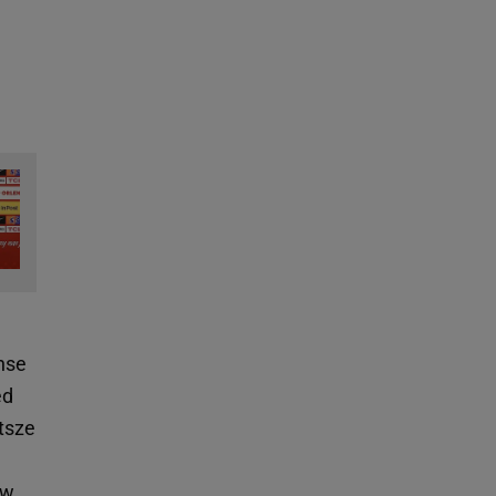
anse
ed
tsze
 w