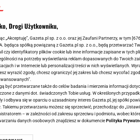
wkroczył rzecznik
Bartłomiej Kubiak
ko, Drogi Użytkowniku,
5 czerwca 2024, 10:58
jąc „Akceptuję”, Gazeta.pl sp. z o.o. oraz jej Zaufani Partnerzy, w tym [
67
.A. będąca spółką powiązaną z Gazeta.pl sp. z o.o., będą przetwarzać T
ail czy identyfikatory plików cookie lub inne informacje zapisane w tych p
gólności na potrzeby wyświetlania reklam dopasowanych do Twoich zain
acjach i w Internecie lub personalizacji treści w nich wyświetlanych. Wyr
cesz wyrazić zgody, chcesz ograniczyć jej zakres lub chcesz wycofać zgo
aawansowanych”.
 być przetwarzane także do celów badania i mierzenia informacji dot
 łączone z danymi dot. świadczonych Tobie usług. W określonych przypad
i odbywa się w oparciu o uzasadniony interes Gazeta.pl, jej spółki powi
. Takiemu przetwarzaniu możesz się sprzeciwić, przechodząc do „Ust
nistratorem – w zależności od zakresu sprzeciwu i podmiotu, wobec które
etwarzaniu danych osobowych znajdziesz w dokumencie
Polityka Prywatn