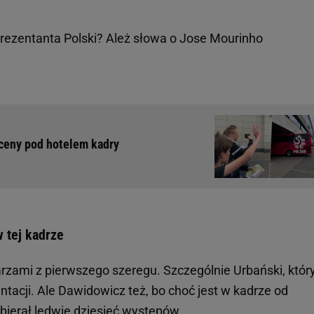
prezentanta Polski? Ależ słowa o Jose Mourinho
Sceny pod hotelem kadry
w tej kadrze
arzami z pierwszego szeregu. Szczególnie Urbański, któr
tacji. Ale Dawidowicz też, bo choć jest w kadrze od
uzbierał ledwie dziesięć występów.