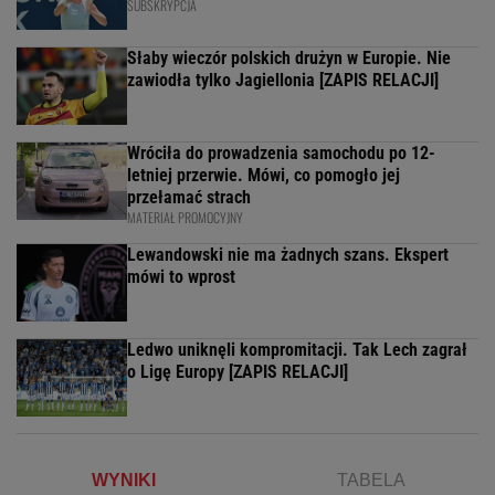
SUBSKRYPCJA
Słaby wieczór polskich drużyn w Europie. Nie
zawiodła tylko Jagiellonia [ZAPIS RELACJI]
Wróciła do prowadzenia samochodu po 12-
letniej przerwie. Mówi, co pomogło jej
przełamać strach
MATERIAŁ PROMOCYJNY
Lewandowski nie ma żadnych szans. Ekspert
mówi to wprost
Ledwo uniknęli kompromitacji. Tak Lech zagrał
o Ligę Europy [ZAPIS RELACJI]
WYNIKI
TABELA