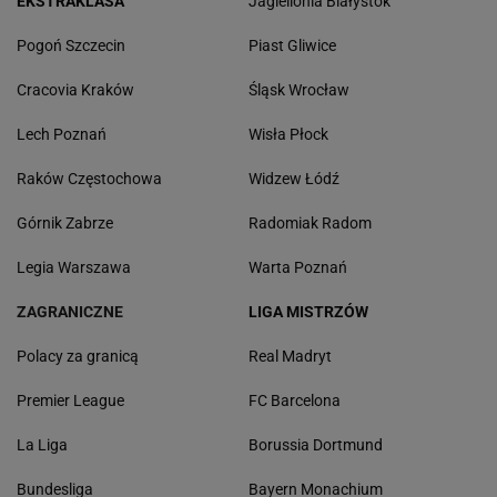
EKSTRAKLASA
Jagiellonia Białystok
Pogoń Szczecin
Piast Gliwice
Cracovia Kraków
Śląsk Wrocław
Lech Poznań
Wisła Płock
Raków Częstochowa
Widzew Łódź
Górnik Zabrze
Radomiak Radom
Legia Warszawa
Warta Poznań
ZAGRANICZNE
LIGA MISTRZÓW
Polacy za granicą
Real Madryt
Premier League
FC Barcelona
La Liga
Borussia Dortmund
Bundesliga
Bayern Monachium