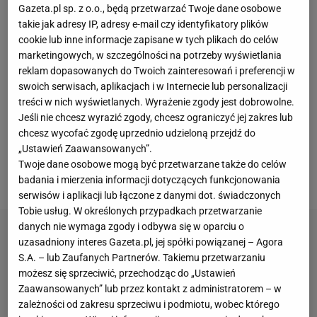
Gazeta.pl sp. z o.o., będą przetwarzać Twoje dane osobowe
- Od samego początku graliśmy w dobrym stylu,
takie jak adresy IP, adresy e-mail czy identyfikatory plików
potrafiliśmy stwarzać sytuacje bramkowe, szybko
cookie lub inne informacje zapisane w tych plikach do celów
strzeliliśmy gola. [...] Podobało mi się, że
marketingowych, w szczególności na potrzeby wyświetlania
reklam dopasowanych do Twoich zainteresowań i preferencji w
próbowaliśmy grać nie tylko dośrodkowaniami, ale
swoich serwisach, aplikacjach i w Internecie lub personalizacji
też po akcjach środkiem boiska. Oddawaliśmy też
treści w nich wyświetlanych. Wyrażenie zgody jest dobrowolne.
bardzo dużo strzałów z dystansu -
komplementował
Jeśli nie chcesz wyrazić zgody, chcesz ograniczyć jej zakres lub
chcesz wycofać zgodę uprzednio udzieloną przejdź do
grę reprezentacji Polski selekcjoner Michał Probierz
„Ustawień Zaawansowanych”.
po wygranym 5:1 półfinale baraży Euro 2024 z
Twoje dane osobowe mogą być przetwarzane także do celów
Estonią.
badania i mierzenia informacji dotyczących funkcjonowania
serwisów i aplikacji lub łączone z danymi dot. świadczonych
Tobie usług. W określonych przypadkach przetwarzanie
danych nie wymaga zgody i odbywa się w oparciu o
uzasadniony interes Gazeta.pl, jej spółki powiązanej – Agora
S.A. – lub Zaufanych Partnerów. Takiemu przetwarzaniu
możesz się sprzeciwić, przechodząc do „Ustawień
Zaawansowanych” lub przez kontakt z administratorem – w
zależności od zakresu sprzeciwu i podmiotu, wobec którego