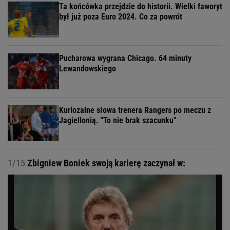
Ta końcówka przejdzie do historii. Wielki faworyt
był już poza Euro 2024. Co za powrót
Pucharowa wygrana Chicago. 64 minuty
Lewandowskiego
Kuriozalne słowa trenera Rangers po meczu z
Jagiellonią. "To nie brak szacunku"
1/15
Zbigniew Boniek swoją karierę zaczynał w: