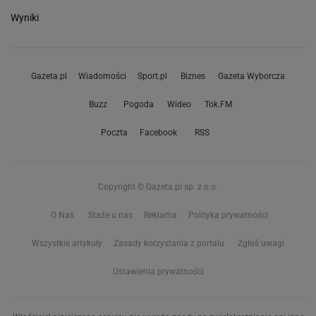
Wyniki
Gazeta.pl
Wiadomości
Sport.pl
Biznes
Gazeta Wyborcza
Buzz
Pogoda
Wideo
Tok.FM
Poczta
Facebook
RSS
Copyright © Gazeta.pl sp. z o.o.
O Nas
Staże u nas
Reklama
Polityka prywatności
Wszystkie artykuły
Zasady korzystania z portalu
Zgłoś uwagi
Ustawienia prywatności