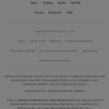
Buzz
Pogoda
Wideo
Tok.FM
Poczta
Facebook
RSS
Copyright © Gazeta.pl sp. z o.o.
O Nas
Staże u nas
Reklama
Polityka prywatności
Wszystkie artykuły
Zasady korzystania z portalu
Zgłoś uwagi
Ustawienia prywatności
Właściciel niniejszego serwisu nie wyraża zgody na zwielokrotnianie ani inne
korzystanie z utworów rozpowszechnionych w tym serwisie, w celu
eksploracji tekstów i danych. Więcej informacji w
zastrzeżeniu dot. eksploracji tekstów i danych
Treści z
serwisów internetowych Grupy Wyborcza.pl
oraz serwisu tokfm.pl
prezentujemy w ramach komercyjnej współpracy z ich wydawcami:
Wyborcza sp. z o.o. oraz Grupą Radiową Agory sp. z o.o.