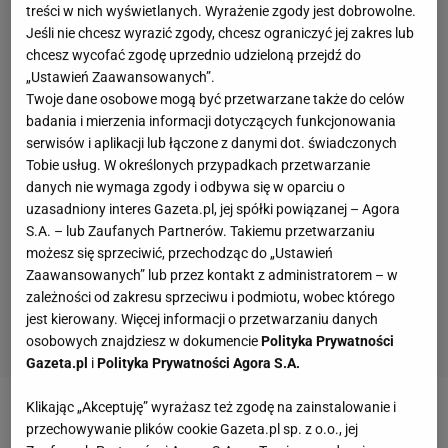
treści w nich wyświetlanych. Wyrażenie zgody jest dobrowolne.
Jeśli nie chcesz wyrazić zgody, chcesz ograniczyć jej zakres lub
chcesz wycofać zgodę uprzednio udzieloną przejdź do
„Ustawień Zaawansowanych”.
Twoje dane osobowe mogą być przetwarzane także do celów
badania i mierzenia informacji dotyczących funkcjonowania
serwisów i aplikacji lub łączone z danymi dot. świadczonych
Tobie usług. W określonych przypadkach przetwarzanie
danych nie wymaga zgody i odbywa się w oparciu o
uzasadniony interes Gazeta.pl, jej spółki powiązanej – Agora
S.A. – lub Zaufanych Partnerów. Takiemu przetwarzaniu
możesz się sprzeciwić, przechodząc do „Ustawień
Zaawansowanych” lub przez kontakt z administratorem – w
zależności od zakresu sprzeciwu i podmiotu, wobec którego
jest kierowany. Więcej informacji o przetwarzaniu danych
osobowych znajdziesz w dokumencie
Polityka Prywatności
Gazeta.pl
i
Polityka Prywatności Agora S.A.
Klikając „Akceptuję” wyrażasz też zgodę na zainstalowanie i
Zobacz wideo
Wyjątkowa chwila dla rodziny
przechowywanie plików cookie Gazeta.pl sp. z o.o., jej