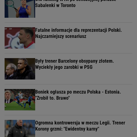
Sabalenki w Toronto
Fatalne informacje dla reprezentacji Polski.
Najczarniejszy scenariusz
Były trener Barcelony obsypany złotem.
Wyciekły jego zarobki w PSG
Boniek ogłasza po meczu Polska - Estonia.
"Zrobił to. Brawo"
Ogromna kontrowersja w meczu Legii. Trener
Korony grzmi: "Ewidentny karny"