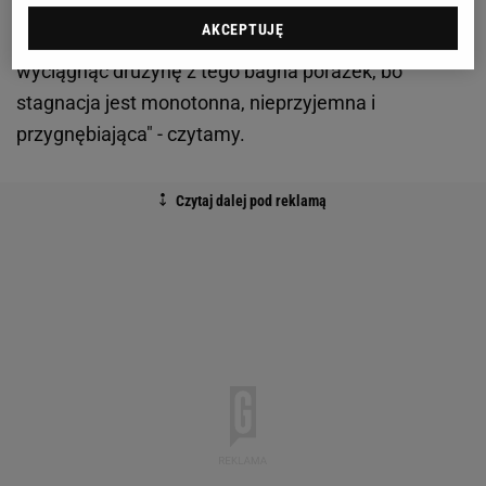
reprezentacji Polski i spróbować ją boleśnie użądlić.
AKCEPTUJĘ
Nie udało się, a teraz powstaje pytanie: jak
wyciągnąć drużynę z tego bagna porażek, bo
stagnacja jest monotonna, nieprzyjemna i
przygnębiająca" - czytamy.