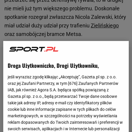
nie mieli już tym większego problemu. Doskonałe
spotkanie rozegrał zwłaszcza Nicola Zalewski, który
miał udział duży udział przy trafieniu
Zielińskiego
oraz samobójczej bramce Metsa.
Droga Użytkowniczko, Drogi Użytkowniku,
jeśli wyrazisz zgodę klikając „Akceptuję”, Gazeta.pl sp. z o.o.
oraz jej Zaufani Partnerzy, w tym [
676
] Zaufanych Partnerów
IAB, jak również Agora S.A. będąca spółką powiązaną z
Gazeta.pl sp. z o.o., będą przetwarzać Twoje dane osobowe
takie jak adresy IP, adresy e-mail czy identyfikatory plików
cookie lub inne informacje zapisane w tych plikach do celów
marketingowych, w szczególności na potrzeby wyświetlania
reklam dopasowanych do Twoich zainteresowań i preferencji w
swoich serwisach, aplikacjach i w Internecie lub personalizacji