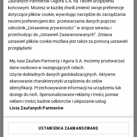
Lewandowskich. "Zapamiętamy to do końca życia"
Zaufanych Partnerów i Agora S.A. na Twoim urządzeniu
końcowym. Możesz w każdej chwili zmienić swoje preferencje
dotyczące plików cookie, wywołując narzędzie do zarządzania
Estończycy rozpisali się po meczu z Polską.
twoimi preferencjami dot. przetwarzania danych poprzez
odnośnik „Ustawienia prywatności ” w stopce serwisu i
"Gówniane uczucie"
przechodząc do „Ustawień Zaawansowanych”. Zmiana
ustawień plików cookie możliwa jest także za pomocą ustawień
Tuż po zakończeniu półfinałowego spotkania
przeglądarki.
barażowego obszernie na jego temat rozpisały się
My, nasi Zaufani Partnerzy i Agora S.A. możemy przetwarzać
estońskie media. "Poważne błędy zostały ukarane, a
dane osobowe w następujących celach:
wynik nie kłamie - Estonia zginęła w Warszawie" -
Użycie dokładnych danych geolokalizacyjnych. Aktywne
zatytułował artykuł Soccernet.ee.
skanowanie charakterystyki urządzenia do celów
identyfikacji. Przechowywanie informacji na urządzeniu lub
"Estońska drużyna przyjechała z marzeniem, ale
dostęp do nich. Spersonalizowane reklamy i treści, pomiar
reklam i treści, badnie odbiorców i ulepszanie usług.
wyjedzie zdruzgotana, bo wszystko potoczyło się
Lista Zaufanych Partnerów
bardzo szybko. Plan opracowany przez trenera
Haberla zakładał cierpieć, a potem cierpieć jeszcze
USTAWIENIA ZAAWANSOWANE
bardziej. Wszystko po to, aby utrudnić życie