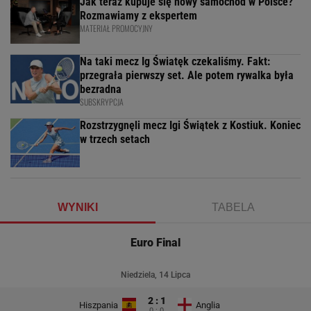
Jak teraz kupuje się nowy samochód w Polsce?
Rozmawiamy z ekspertem
MATERIAŁ PROMOCYJNY
Na taki mecz Ig Światęk czekaliśmy. Fakt:
przegrała pierwszy set. Ale potem rywalka była
bezradna
SUBSKRYPCJA
Rozstrzygnęli mecz Igi Świątek z Kostiuk. Koniec
w trzech setach
WYNIKI
TABELA
Euro Final
Niedziela, 14 Lipca
2 : 1
Hiszpania
Anglia
0 : 0