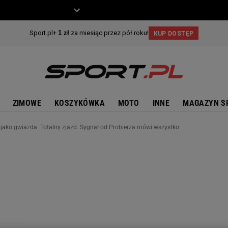
ZIECKO
MOTO
ZIMOWE
KOSZYKÓWKA
MOTO
INNE
MAGAZYN S
 jako gwiazda. Totalny zjazd. Sygnał od Probierza mówi wszystko