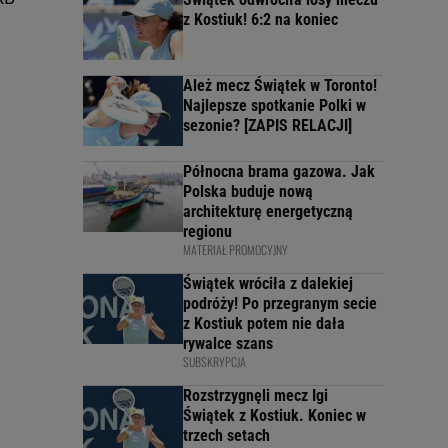
z Kostiuk! 6:2 na koniec
Ależ mecz Świątek w Toronto!
Najlepsze spotkanie Polki w
sezonie? [ZAPIS RELACJI]
Północna brama gazowa. Jak
Polska buduje nową
architekturę energetyczną
regionu
MATERIAŁ PROMOCYJNY
Świątek wróciła z dalekiej
podróży! Po przegranym secie
z Kostiuk potem nie dała
rywalce szans
SUBSKRYPCJA
Rozstrzygnęli mecz Igi
Świątek z Kostiuk. Koniec w
trzech setach