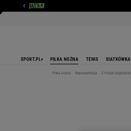
WIADOMOŚCI
NEXT
SPORT
PLOTEK
D
SPORT.PL+
PIŁKA NOŻNA
TENIS
SIATKÓWKA
Piłka nożna
Reprezentacja
Z Polski wyjeżdżał