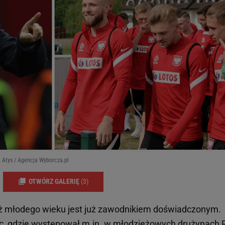
a Atys / Agencja Wyborcza.pl
OTWÓRZ GALERIĘ
(3)
 młodego wieku jest już zawodnikiem doświadczonym.
ec, gdzie występował m.in. w młodzieżowych drużynach 