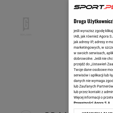
Droga Użytkownicz
jeśli wyrazisz zgodę klika
IAB, jak również Agora S
jak adresy IP, adresy e-m
marketingowych, w szcze
w swoich serwisach, aplik
dobrowolne. Jeśli nie ch
przejdź do „Ustawień Z
Twoje dane osobowe mogą
serwisów i aplikacji lub
danych nie wymaga zgody 
lub Zaufanych Partnerów
lub przez kontakt z admi
Więcej informacji o prz
Prywatności Agora S.A.