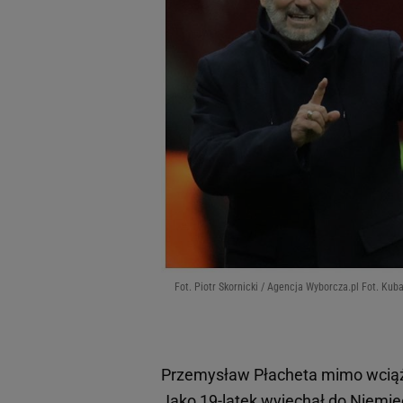
Fot. Piotr Skornicki / Agencja Wyborcza.pl Fot. Kub
Przemysław Płacheta mimo wciąż
Jako 19-latek wyjechał do Niemi