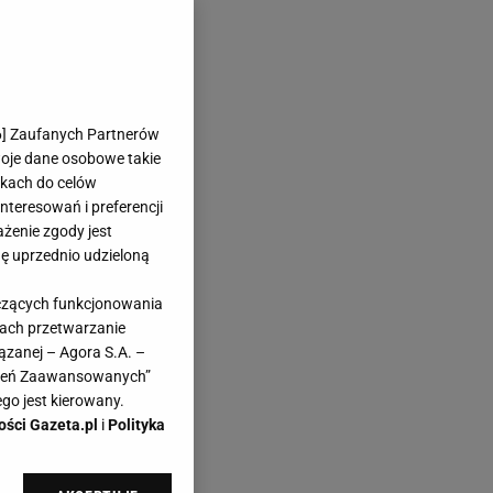
6
] Zaufanych Partnerów
woje dane osobowe takie
likach do celów
teresowań i preferencji
ażenie zgody jest
dę uprzednio udzieloną
yczących funkcjonowania
kach przetwarzanie
ązanej – Agora S.A. –
awień Zaawansowanych”
go jest kierowany.
ości Gazeta.pl
i
Polityka