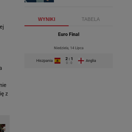
WYNIKI
TABELA
ej
Euro Final
Niedziela, 14 Lipca
2 : 1
Hiszpania
Anglia
0 : 0
a
nie
ię z