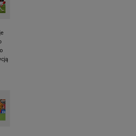
je
o
To
ycją