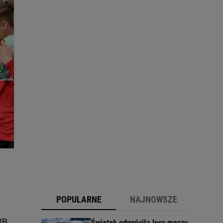
POPULARNE
NAJNOWSZE
RB
Świątek odwróciła losy meczu