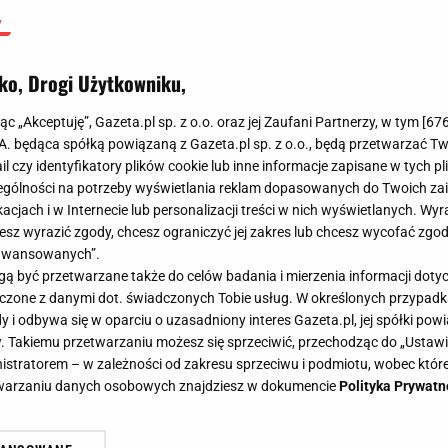
ko, Drogi Użytkowniku,
jąc „Akceptuję”, Gazeta.pl sp. z o.o. oraz jej Zaufani Partnerzy, w tym [
67
.A. będąca spółką powiązaną z Gazeta.pl sp. z o.o., będą przetwarzać T
ail czy identyfikatory plików cookie lub inne informacje zapisane w tych p
gólności na potrzeby wyświetlania reklam dopasowanych do Twoich zain
acjach i w Internecie lub personalizacji treści w nich wyświetlanych. Wyr
cesz wyrazić zgody, chcesz ograniczyć jej zakres lub chcesz wycofać zgo
aawansowanych”.
 być przetwarzane także do celów badania i mierzenia informacji dot
 łączone z danymi dot. świadczonych Tobie usług. W określonych przypad
i odbywa się w oparciu o uzasadniony interes Gazeta.pl, jej spółki powi
. Takiemu przetwarzaniu możesz się sprzeciwić, przechodząc do „Ust
nistratorem – w zależności od zakresu sprzeciwu i podmiotu, wobec które
etwarzaniu danych osobowych znajdziesz w dokumencie
Polityka Prywatn