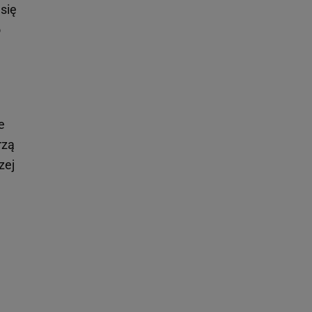
się
o
e
rzą
zej