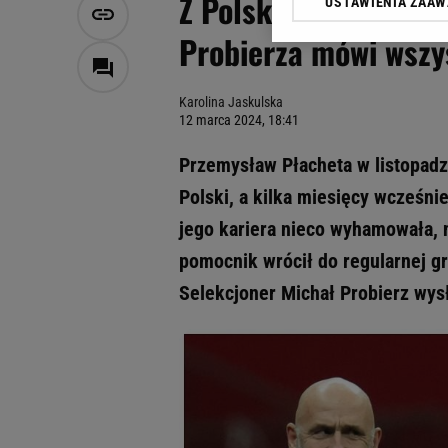
Z Polski wyjeżdżał j
USTAWIENIA ZAA
Klikając „Akceptuję” wyra
Zaufanych Partnerów i A
Probierza mówi wszy
dotyczące plików cookie,
odnośnik „Ustawienia pr
plików cookie możliwa je
Karolina Jaskulska
12 marca 2024, 18:41
My, nasi Zaufani Partne
Użycie dokładnych danych
Przemysław Płacheta w listopadz
Przechowywanie informacji
Polski, a kilka miesięcy wcześni
badnie odbiorców i uleps
jego kariera nieco wyhamowała, 
pomocnik wrócił do regularnej gry
Selekcjoner Michał Probierz wysł