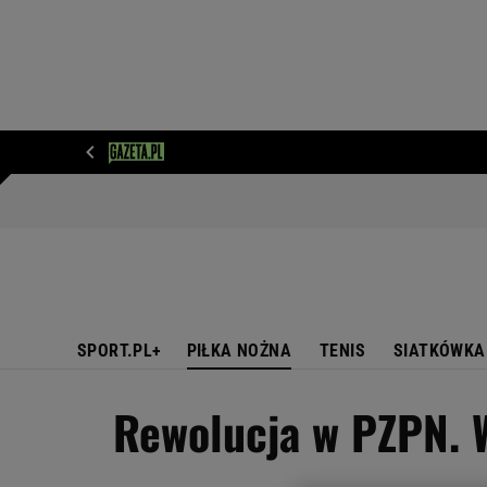
WIADOMOŚCI
NEXT
SPORT
PLOTEK
D
SPORT.PL+
PIŁKA NOŻNA
TENIS
SIATKÓWKA
Rewolucja w PZPN. W