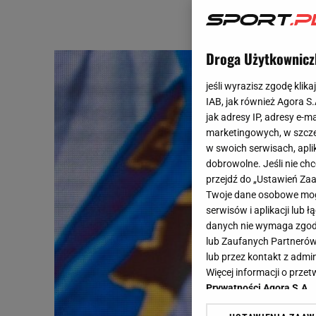
Droga Użytkownicz
jeśli wyrazisz zgodę klika
IAB, jak również Agora S
jak adresy IP, adresy e-m
marketingowych, w szcze
w swoich serwisach, aplik
dobrowolne. Jeśli nie ch
przejdź do „Ustawień Z
Twoje dane osobowe mogą
serwisów i aplikacji lub
danych nie wymaga zgody 
lub Zaufanych Partnerów
lub przez kontakt z admi
Więcej informacji o prz
Prywatności Agora S.A.