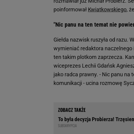
rozmawiał już Michał Probierz. Se
poinformował
Kwiatkowskiego
, ż
"Nic panu na ten temat nie powie
Giełda nazwisk ruszyła od razu. 
wymieniać redaktora naczelnego 
ten takim plotkom zaprzecza. Kand
wiceprezes Lechii Gdańsk Agniesz
jako radca prawny. - Nic panu na
komunikacji - ucina rozmowę Syc
To była decyzja Probierza! Trzęsien
SUBSKRYPCJA