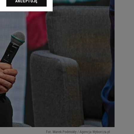
AKCEPTUJĘ
l sp. z o.o., jej
ić swoje preferencje
arzania danych poprzez
ych”. Zmiana ustawień
ach:
 celów identyfikacji.
omiar reklam i treści,
Fot. Marek Podmokły / Agencja Wyborcza.pl