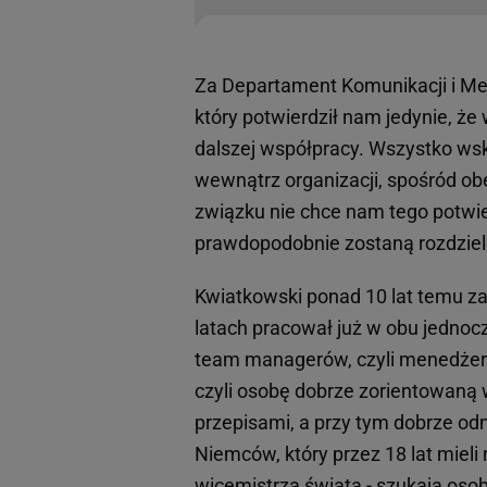
Za Departament Komunikacji i M
który potwierdził nam jedynie, ż
dalszej współpracy. Wszystko ws
wewnątrz organizacji, spośród obe
związku nie chce nam tego potwie
prawdopodobnie zostaną rozdzie
Kwiatkowski ponad 10 lat temu zacz
latach pracował już w obu jednocz
team managerów, czyli menedżeró
czyli osobę dobrze zorientowaną 
przepisami, a przy tym dobrze od
Niemców, który przez 18 lat mieli 
wicemistrza świata - szukają oso