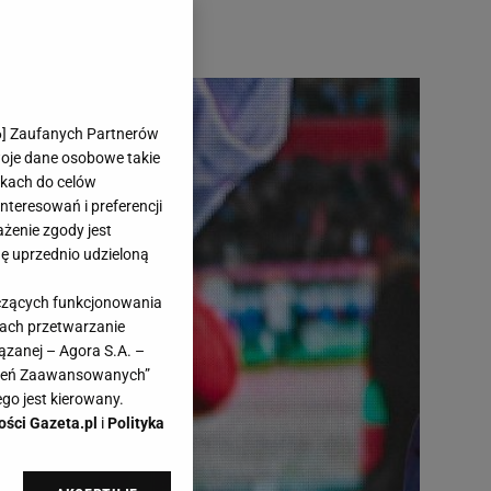
6
] Zaufanych Partnerów
woje dane osobowe takie
likach do celów
teresowań i preferencji
ażenie zgody jest
dę uprzednio udzieloną
yczących funkcjonowania
kach przetwarzanie
ązanej – Agora S.A. –
awień Zaawansowanych”
go jest kierowany.
ości Gazeta.pl
i
Polityka