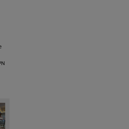
e
ZPN