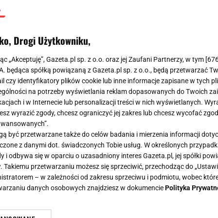
Dawid Szymczak
,
Bartłomiej Kubiak
6 grudnia 2023, 20:31
ko, Drogi Użytkowniku,
jąc „Akceptuję”, Gazeta.pl sp. z o.o. oraz jej Zaufani Partnerzy, w tym [
67
.A. będąca spółką powiązaną z Gazeta.pl sp. z o.o., będą przetwarzać T
ail czy identyfikatory plików cookie lub inne informacje zapisane w tych p
gólności na potrzeby wyświetlania reklam dopasowanych do Twoich zain
acjach i w Internecie lub personalizacji treści w nich wyświetlanych. Wyr
cesz wyrazić zgody, chcesz ograniczyć jej zakres lub chcesz wycofać zgo
aawansowanych”.
 być przetwarzane także do celów badania i mierzenia informacji dot
 łączone z danymi dot. świadczonych Tobie usług. W określonych przypad
i odbywa się w oparciu o uzasadniony interes Gazeta.pl, jej spółki powi
. Takiemu przetwarzaniu możesz się sprzeciwić, przechodząc do „Ust
nistratorem – w zależności od zakresu sprzeciwu i podmiotu, wobec które
etwarzaniu danych osobowych znajdziesz w dokumencie
Polityka Prywatn