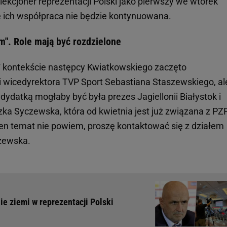
lekcjoner reprezentacji Polski jako pierwszy we wtorek
e ich współpraca nie będzie kontynuowana.
m". Role mają być rozdzielone
W kontekście następcy Kwiatkowskiego zaczęto
i wicedyrektora TVP Sport Sebastiana Staszewskiego, al
ydatką mogłaby być była prezes Jagiellonii Białystok i
ka Syczewska, która od kwietnia jest już związana z P
 ten temat nie powiem, proszę kontaktować się z działem
zewska.
ie ziemi w reprezentacji Polski