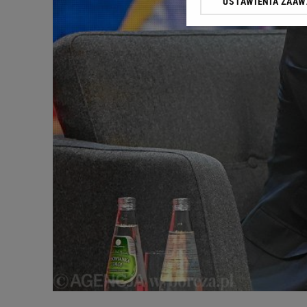
USTAWIENIA ZAA
Klikając „Akceptuję” wyra
Zaufanych Partnerów i A
dotyczące plików cookie,
odnośnik „Ustawienia pr
plików cookie możliwa je
My, nasi Zaufani Partne
Użycie dokładnych danych
Przechowywanie informacji
badnie odbiorców i uleps