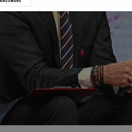
WANSOWANE
żasz też zgodę na zainstalowanie i przechowywanie plików cookie Gazeta.p
gora S.A. na Twoim urządzeniu końcowym. Możesz w każdej chwili zmien
 wywołując narzędzie do zarządzania twoimi preferencjami dot. przetw
ywatności ” w stopce serwisu i przechodząc do „Ustawień Zaawansowan
st także za pomocą ustawień przeglądarki.
rzy i Agora S.A. możemy przetwarzać dane osobowe w następujących cel
 geolokalizacyjnych. Aktywne skanowanie charakterystyki urządzenia do
 na urządzeniu lub dostęp do nich. Spersonalizowane reklamy i treści, p
zanie usług.
Lista Zaufanych Partnerów