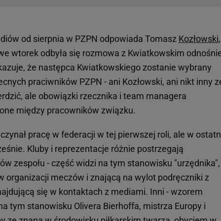
ediów od sierpnia w PZPN odpowiada Tomasz
Kozłowski
,
e we wtorek odbyła się rozmowa z Kwiatkowskim odnośni
kazuje, że następca Kwiatkowskiego zostanie wybrany
cnych praciwników PZPN - ani Kozłowski, ani nikt inny z
rdzić, ale obowiązki rzecznika i team managera
lone między pracowników związku.
ynał pracę w federacji w tej pierwszej roli, ale w ostatn
eśnie. Kluby i reprezentacje różnie postrzegają
w zespołu - część widzi na tym stanowisku "urzędnika",
w organizacji meczów i znającą na wylot podręczniki z
najdującą się w kontaktach z mediami. Inni - wzorem
na tym stanowisku Olivera Bierhoffa, mistrza Europy i
by ze znaną w środowisku piłkarskim twarzą, obyciem w