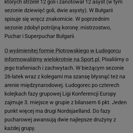
których strzelił 12 goli i zanotował 12 asyst (w tym
sezonie dziewięć goli, dwie asysty). W Bułgarii
spisuje się wręcz znakomicie. W poprzednim
sezonie zdobył potrójną koronę: mistrzostwo,
Puchar i Superpuchar Bułgarii.
O wyśmienitej formie Piotrowskiego w Łudogorcu
informowaliśmy wielokrotnie na Sport.pl.
Pisaliśmy o
jego trafieniach i zachwytach. W bieżącym sezonie
26-latek wraz z kolegami ma szansę błysnąć też na
arenie międzynarodowej. Łudogorec po czterech
kolejkach fazy grupowej Ligi Konferencji Europy
zajmuje 3. miejsce w grupie z bilansem 6 pkt. Jeden
punkt więcej ma drugi Nordsjaelland. Do fazy
pucharowej awansują dwie najlepsze drużyny z
każdej grupy.