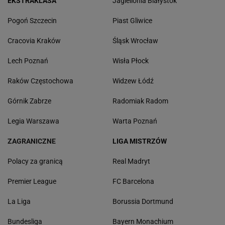
EKSTRAKLASA
Jagiellonia Białystok
Pogoń Szczecin
Piast Gliwice
Cracovia Kraków
Śląsk Wrocław
Lech Poznań
Wisła Płock
Raków Częstochowa
Widzew Łódź
Górnik Zabrze
Radomiak Radom
Legia Warszawa
Warta Poznań
ZAGRANICZNE
LIGA MISTRZÓW
Polacy za granicą
Real Madryt
Premier League
FC Barcelona
La Liga
Borussia Dortmund
Bundesliga
Bayern Monachium