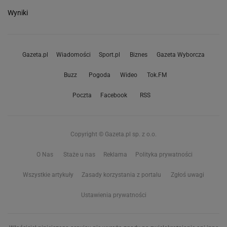
Wyniki
Gazeta.pl
Wiadomości
Sport.pl
Biznes
Gazeta Wyborcza
Buzz
Pogoda
Wideo
Tok.FM
Poczta
Facebook
RSS
Copyright © Gazeta.pl sp. z o.o.
O Nas
Staże u nas
Reklama
Polityka prywatności
Wszystkie artykuły
Zasady korzystania z portalu
Zgłoś uwagi
Ustawienia prywatności