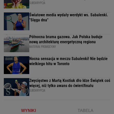
SUBSKRYPCJA
Światowe media wydały werdykt ws. Sabalenki.
"Sięga dna"
Północna brama gazowa. Jak Polska buduje
nową architekturę energetyczną regionu
MATERIAŁ PROMOCYJNY
Nocna sensacja w meczu Sabalenki! Nie będzie
wielkiego hitu w Toronto
Zwycięstwo z Martą Kostiuk dło Idze Świątek coś
więcej, niż tylko awans do ćwierćfinału
SUBSKRYPCJA
WYNIKI
TABELA