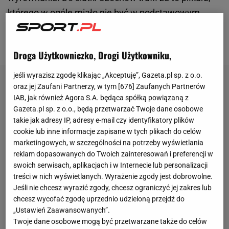
którego w ogóle miało nie być w podstawowym
składzie. Kto strzelił gola w meczu
Polska
- Czechy?
Kim jest Jakub Piotrowski?
Droga Użytkowniczko, Drogi Użytkowniku,
jeśli wyrazisz zgodę klikając „Akceptuję”, Gazeta.pl sp. z o.o.
oraz jej Zaufani Partnerzy, w tym [
676
] Zaufanych Partnerów
IAB, jak również Agora S.A. będąca spółką powiązaną z
Gazeta.pl sp. z o.o., będą przetwarzać Twoje dane osobowe
takie jak adresy IP, adresy e-mail czy identyfikatory plików
cookie lub inne informacje zapisane w tych plikach do celów
marketingowych, w szczególności na potrzeby wyświetlania
reklam dopasowanych do Twoich zainteresowań i preferencji w
swoich serwisach, aplikacjach i w Internecie lub personalizacji
treści w nich wyświetlanych. Wyrażenie zgody jest dobrowolne.
Jeśli nie chcesz wyrazić zgody, chcesz ograniczyć jej zakres lub
chcesz wycofać zgodę uprzednio udzieloną przejdź do
„Ustawień Zaawansowanych”.
Twoje dane osobowe mogą być przetwarzane także do celów