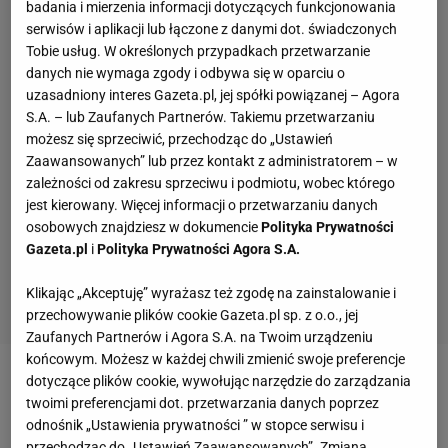
badania i mierzenia informacji dotyczących funkcjonowania
serwisów i aplikacji lub łączone z danymi dot. świadczonych
Tobie usług. W określonych przypadkach przetwarzanie
danych nie wymaga zgody i odbywa się w oparciu o
uzasadniony interes Gazeta.pl, jej spółki powiązanej – Agora
S.A. – lub Zaufanych Partnerów. Takiemu przetwarzaniu
możesz się sprzeciwić, przechodząc do „Ustawień
Zaawansowanych” lub przez kontakt z administratorem – w
zależności od zakresu sprzeciwu i podmiotu, wobec którego
jest kierowany. Więcej informacji o przetwarzaniu danych
osobowych znajdziesz w dokumencie
Polityka Prywatności
Gazeta.pl
i
Polityka Prywatności Agora S.A.
Klikając „Akceptuję” wyrażasz też zgodę na zainstalowanie i
przechowywanie plików cookie Gazeta.pl sp. z o.o., jej
Zaufanych Partnerów i Agora S.A. na Twoim urządzeniu
końcowym. Możesz w każdej chwili zmienić swoje preferencje
dotyczące plików cookie, wywołując narzędzie do zarządzania
Zobacz wideo
Lewandowski: Potrzebna jest
twoimi preferencjami dot. przetwarzania danych poprzez
cierpliwość. Widać światełko w tunelu
odnośnik „Ustawienia prywatności ” w stopce serwisu i
przechodząc do „Ustawień Zaawansowanych”. Zmiana