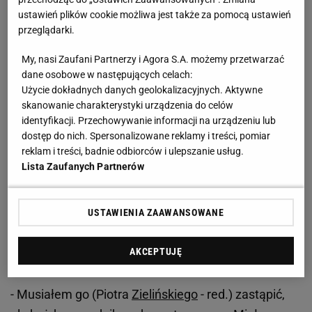
ustawień plików cookie możliwa jest także za pomocą ustawień
Kto strzelił gola w meczu Polska - Czechy? Jaki był
przeglądarki.
wynik Polska - Czechy?
My, nasi Zaufani Partnerzy i Agora S.A. możemy przetwarzać
dane osobowe w następujących celach:
Środkowy pomocnik wyszedł na boisko w
Użycie dokładnych danych geolokalizacyjnych. Aktywne
podstawowym składzie, ponieważ ze względu na
skanowanie charakterystyki urządzenia do celów
problemy zdrowotne w hotelu pozostał Piotr
identyfikacji. Przechowywanie informacji na urządzeniu lub
dostęp do nich. Spersonalizowane reklamy i treści, pomiar
Zieliński. Mimo że fragmentami był niewidoczny, to
reklam i treści, badnie odbiorców i ulepszanie usług.
w 38. minucie znalazł się w odpowiednim miejscu i
Lista Zaufanych Partnerów
czasie. Po doskonałym rajdzie Nicoli
Zalewskiego fatalny błąd popełniła
USTAWIENIA ZAAWANSOWANE
defensywa rywala, przez co piłka spadła pod nogi
Piotrowskiego, a ten - mimo że szczęśliwie - umieścił
AKCEPTUJĘ
ją w siatce.
- Musiałem go (Piotra
Zielińskiego
- red.) zastąpić,