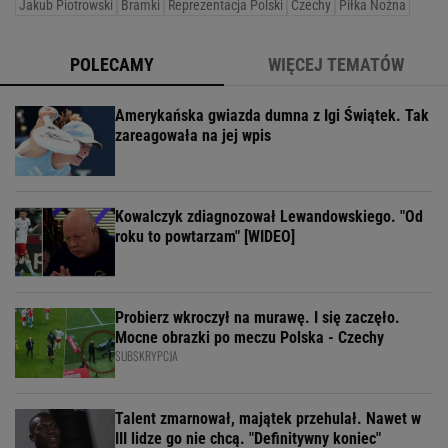
Jakub Piotrowski
Bramki
Reprezentacja Polski
Czechy
Piłka Nożna
POLECAMY
WIĘCEJ TEMATÓW
Amerykańska gwiazda dumna z Igi Świątek. Tak
zareagowała na jej wpis
Kowalczyk zdiagnozował Lewandowskiego. "Od
roku to powtarzam" [WIDEO]
Probierz wkroczył na murawę. I się zaczęło.
Mocne obrazki po meczu Polska - Czechy
SUBSKRYPCJA
Talent zmarnował, majątek przehulał. Nawet w
III lidze go nie chcą. "Definitywny koniec"