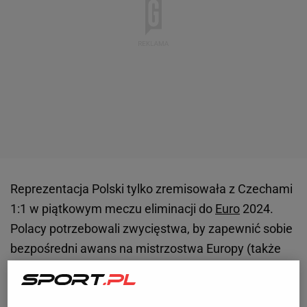
Reprezentacja Polski tylko zremisowała z Czechami
1:1 w piątkowym meczu eliminacji do
Euro
2024.
Polacy potrzebowali zwycięstwa, by zapewnić sobie
bezpośredni awans na mistrzostwa Europy (także
przy innych korzystnych wynikach w naszej grupie).
Polskiej drużynie pozostają jedynie baraże w
marcu