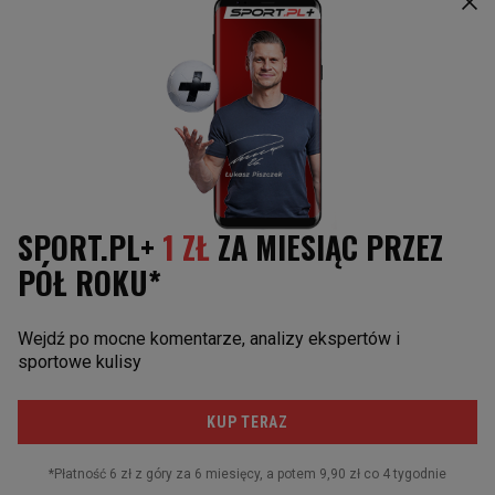
Bundesliga
Bayern Monachium
Serie A
Manchester United
Ligue 1
Liverpool FC
Liga Europy
Napoli
Juventus Turyn
Paris St. Germain
POZOSTAŁE
Reprezentacja
I liga
Puchar Polski
MŚ w Piłce Nożnej