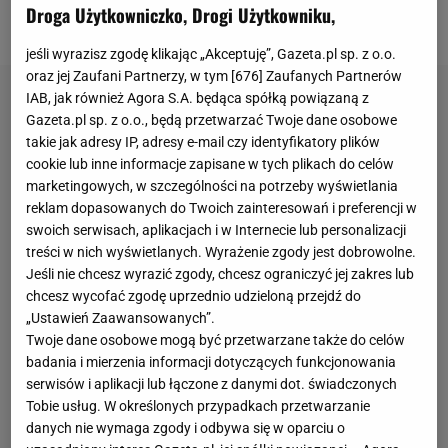
jako szansa wyjazdu na Euro, bo rozegrała już
Droga Użytkowniczko, Drogi Użytkowniku,
wszystkie
mecze
grupowe.
jeśli wyrazisz zgodę klikając „Akceptuję”, Gazeta.pl sp. z o.o.
oraz jej Zaufani Partnerzy, w tym [
676
] Zaufanych Partnerów
IAB, jak również Agora S.A. będąca spółką powiązaną z
Gazeta.pl sp. z o.o., będą przetwarzać Twoje dane osobowe
takie jak adresy IP, adresy e-mail czy identyfikatory plików
cookie lub inne informacje zapisane w tych plikach do celów
marketingowych, w szczególności na potrzeby wyświetlania
reklam dopasowanych do Twoich zainteresowań i preferencji w
swoich serwisach, aplikacjach i w Internecie lub personalizacji
treści w nich wyświetlanych. Wyrażenie zgody jest dobrowolne.
Jeśli nie chcesz wyrazić zgody, chcesz ograniczyć jej zakres lub
chcesz wycofać zgodę uprzednio udzieloną przejdź do
„Ustawień Zaawansowanych”.
Twoje dane osobowe mogą być przetwarzane także do celów
badania i mierzenia informacji dotyczących funkcjonowania
serwisów i aplikacji lub łączone z danymi dot. świadczonych
Tobie usług. W określonych przypadkach przetwarzanie
danych nie wymaga zgody i odbywa się w oparciu o