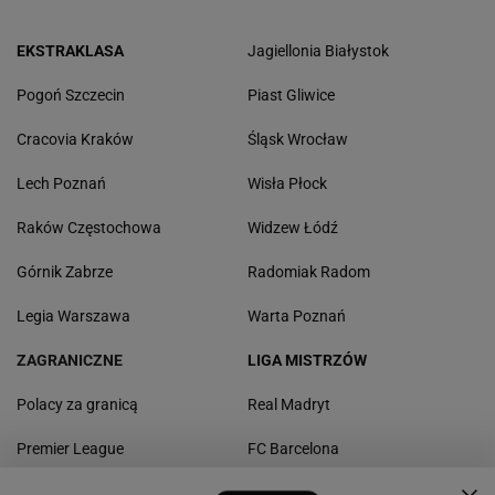
EKSTRAKLASA
Jagiellonia Białystok
Pogoń Szczecin
Piast Gliwice
Cracovia Kraków
Śląsk Wrocław
Lech Poznań
Wisła Płock
Raków Częstochowa
Widzew Łódź
Górnik Zabrze
Radomiak Radom
Legia Warszawa
Warta Poznań
ZAGRANICZNE
LIGA MISTRZÓW
Polacy za granicą
Real Madryt
Premier League
FC Barcelona
La Liga
Borussia Dortmund