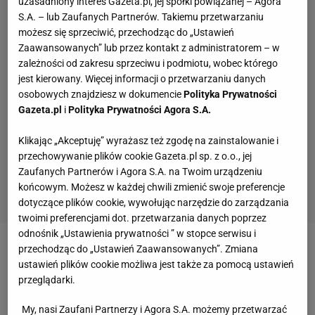
uzasadniony interes Gazeta.pl, jej spółki powiązanej – Agora
S.A. – lub Zaufanych Partnerów. Takiemu przetwarzaniu
możesz się sprzeciwić, przechodząc do „Ustawień
Zaawansowanych” lub przez kontakt z administratorem – w
zależności od zakresu sprzeciwu i podmiotu, wobec którego
jest kierowany. Więcej informacji o przetwarzaniu danych
osobowych znajdziesz w dokumencie
Polityka Prywatności
Gazeta.pl
i
Polityka Prywatności Agora S.A.
Klikając „Akceptuję” wyrażasz też zgodę na zainstalowanie i
przechowywanie plików cookie Gazeta.pl sp. z o.o., jej
Zaufanych Partnerów i Agora S.A. na Twoim urządzeniu
końcowym. Możesz w każdej chwili zmienić swoje preferencje
dotyczące plików cookie, wywołując narzędzie do zarządzania
twoimi preferencjami dot. przetwarzania danych poprzez
odnośnik „Ustawienia prywatności ” w stopce serwisu i
przechodząc do „Ustawień Zaawansowanych”. Zmiana
Zobacz wideo
Lewandowski: Potrzebna jest
ustawień plików cookie możliwa jest także za pomocą ustawień
cierpliwość. Widać światełko w tunelu
przeglądarki.
My, nasi Zaufani Partnerzy i Agora S.A. możemy przetwarzać