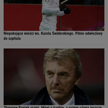
Niepokojące wieści ws. Karola Świderskiego. Pilnie odwieziony
do szpitala
Zbigniew Boniek grzmi. Mówi o hańbie, a potem używa jeszcze