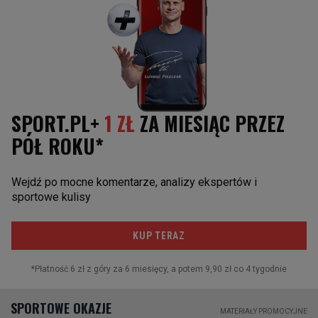
Wyciąganie szczegółowych wniosków po dwóch
meczach może nie mieć większego sensu wobec
wniosku podstawowego: zastraszona i bojąca się
własnego cienia kadra ma szereg problemów, które
trudno będzie rozwiązać tylko słowami.
Reprezentacji coś musi się w końcu udać. Ostatnio
nie udaje się nic: tam nieuznany gol w Tiranie, tu
nieskuteczność z Mołdawią. Żaden trening i żadna
odprawa nie pomoże jej bardziej niż choćby
wymęczone i przypadkowe zwycięstwo z Czechami.
Jedynym obok Albanii rywalem w grupie, którego
pokonanie nie zostanie zbagatelizowane. Nawet,
jeśli poprowadzi tylko do gry w barażach.