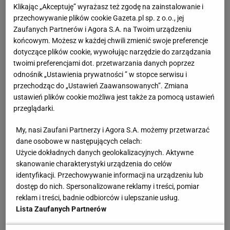
na telebimach hasła, niczym w karaoke: "My chcemy
Klikając „Akceptuję” wyrażasz też zgodę na zainstalowanie i
przechowywanie plików cookie Gazeta.pl sp. z o.o., jej
gola!", "Jeszcze jeden!". Wyznaczał nawet rytm, w
Zaufanych Partnerów i Agora S.A. na Twoim urządzeniu
jakim kibice powinni klaskać. Pomysł się nie przyjął,
końcowym. Możesz w każdej chwili zmienić swoje preferencje
więcej z niego było drwin niż pożytku, więc po kilku
dotyczące plików cookie, wywołując narzędzie do zarządzania
twoimi preferencjami dot. przetwarzania danych poprzez
meczach został porzucony, a doping zniknął
odnośnik „Ustawienia prywatności ” w stopce serwisu i
zupełnie. Ale na meczu z Mołdawią było jeszcze
przechodząc do „Ustawień Zaawansowanych”. Zmiana
inaczej. Na trybunach rozgościła się obojętność.
ustawień plików cookie możliwa jest także za pomocą ustawień
przeglądarki.
Bezbramkowy remis w przerwie wrześniowego
meczu z Wyspami Owczymi przynajmniej wywołał
My, nasi Zaufani Partnerzy i Agora S.A. możemy przetwarzać
złość, więc schodzących do szatni piłkarzy żegnały
dane osobowe w następujących celach:
Użycie dokładnych danych geolokalizacyjnych. Aktywne
przeraźliwe gwizdy. Ludzie klęli pod nosem. Byli
skanowanie charakterystyki urządzenia do celów
zniesmaczeni i chcieli to pokazać. Po pierwszej
identyfikacji. Przechowywanie informacji na urządzeniu lub
połowie z Mołdawią kompromitacja była jeszcze
dostęp do nich. Spersonalizowane reklamy i treści, pomiar
reklam i treści, badnie odbiorców i ulepszanie usług.
większa - Polska przegrywała 0:1 po doprawdy
Lista Zaufanych Partnerów
słabej grze, a jednak na stadionie było znacznie