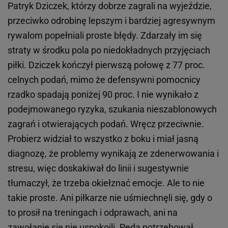
Patryk Dziczek, którzy dobrze zagrali na wyjeździe,
przeciwko odrobinę lepszym i bardziej agresywnym
rywalom popełniali proste błędy. Zdarzały im się
straty w środku pola po niedokładnych przyjęciach
piłki. Dziczek kończył pierwszą połowę z 77 proc.
celnych podań, mimo że defensywni pomocnicy
rzadko spadają poniżej 90 proc. I nie wynikało z
podejmowanego ryzyka, szukania nieszablonowych
zagrań i otwierających podań. Wręcz przeciwnie.
Probierz widział to wszystko z boku i miał jasną
diagnozę, że problemy wynikają ze zdenerwowania i
stresu, więc doskakiwał do linii i sugestywnie
tłumaczył, że trzeba okiełznać emocje. Ale to nie
takie proste. Ani piłkarze nie uśmiechnęli się, gdy o
to prosił na treningach i odprawach, ani na
zawołanie się nie uspokoili. Peda potrzebował