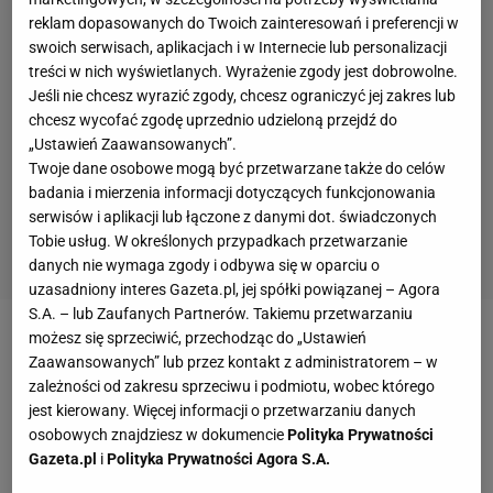
reklam dopasowanych do Twoich zainteresowań i preferencji w
swoich serwisach, aplikacjach i w Internecie lub personalizacji
treści w nich wyświetlanych. Wyrażenie zgody jest dobrowolne.
Jeśli nie chcesz wyrazić zgody, chcesz ograniczyć jej zakres lub
chcesz wycofać zgodę uprzednio udzieloną przejdź do
„Ustawień Zaawansowanych”.
Twoje dane osobowe mogą być przetwarzane także do celów
badania i mierzenia informacji dotyczących funkcjonowania
serwisów i aplikacji lub łączone z danymi dot. świadczonych
Tobie usług. W określonych przypadkach przetwarzanie
danych nie wymaga zgody i odbywa się w oparciu o
uzasadniony interes Gazeta.pl, jej spółki powiązanej – Agora
S.A. – lub Zaufanych Partnerów. Takiemu przetwarzaniu
możesz się sprzeciwić, przechodząc do „Ustawień
Zobacz wideo
Zieliński po remisie z Mołdawią: Nie
Zaawansowanych” lub przez kontakt z administratorem – w
możemy wiecznie na kogoś liczyć
zależności od zakresu sprzeciwu i podmiotu, wobec którego
jest kierowany. Więcej informacji o przetwarzaniu danych
osobowych znajdziesz w dokumencie
Polityka Prywatności
Atmosfera na Stadionie Narodowym od dawna jest
Gazeta.pl
i
Polityka Prywatności Agora S.A.
letnia, z czym PZPN próbował walczyć, wyświetlając