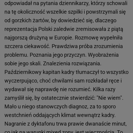
odpowiadał na pytania dziennikarzy, którzy schowali
na tę okoliczność wszelkie szpilki i powstrzymali się
od gorzkich żartów, by dowiedzieć się, dlaczego
reprezentacja Polski zaledwie zremisowała z piątą
najgorszą drużyną w Europie. Rozmowę wypełniła
szczera ciekawość. Prawdziwa próba zrozumienia
problemu. Poznania jego przyczyn. Wyobrażenia
sobie jego skali. Znalezienia rozwiązania.
Październikowy kapitan kadry tłumaczył to wszystko
wyczerpująco, choć chwilami sam rozkładał ręce i
wydawał się naprawdę nie rozumieć. Kilka razy
zamyślił się, by ostatecznie stwierdzić: "Nie wiem".
Mało u niego stanowczych diagnoz, za to sporo
westchnień oddających klimat wewnątrz kadry.
Nagranie z dyktafonu trwa prawie dwanaście minut,
co jak na warunki mixed zony, jest wiecznością. To