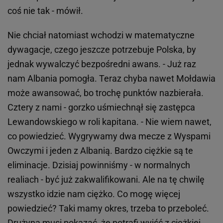
coś nie tak - mówił.
Nie chciał natomiast wchodzi w matematyczne
dywagacje, czego jeszcze potrzebuje Polska, by
jednak wywalczyć bezpośredni awans. - Już raz
nam Albania pomogła. Teraz chyba nawet Mołdawia
może awansować, bo trochę punktów nazbierała.
Cztery z nami - gorzko uśmiechnął się zastępca
Lewandowskiego w roli kapitana. - Nie wiem nawet,
co powiedzieć. Wygrywamy dwa mecze z Wyspami
Owczymi i jeden z Albanią. Bardzo ciężkie są te
eliminacje. Dzisiaj powinniśmy - w normalnych
realiach - być już zakwalifikowani. Ale na tę chwilę
wszystko idzie nam ciężko. Co mogę więcej
powiedzieć? Taki mamy okres, trzeba to przeboleć.
Drużyna musi pokazać, że potrafi wyjść z ciężkiej