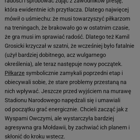
radości i spróbować zdjąć z zawodników presję,
która ewidentnie ich przytłacza. Dlatego najwięcej
mówił o uśmiechu: że musi towarzyszyć piłkarzom
na treningach, że brakowało go w ostatnim czasie,
że gra musi im sprawiać radość. Dlatego też Kamil
Grosicki krzyczał w szatni, że wcześniej było fatalnie
(użył bardziej dobitnego, acz wulgarnego
określenia), ale teraz następuje nowy początek.
Piłkarze
symbolicznie zamykali poprzedni etap i
obiecywali sobie, że stare problemy przestaną na
nich wpływać. Jeszcze przed wyjściem na murawę
Stadionu Narodowego napędzali się i umawiali
od początku grać energicznie. Chcieli zacząć jak z
Wyspami Owczymi, ale wystarczyła bardziej
agresywna gra Mołdawii, by zachwiać ich planem i
skłonić do kroku wstecz.