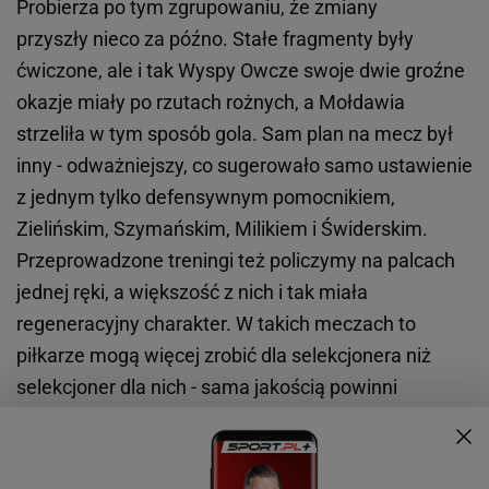
Probierza po tym zgrupowaniu, że zmiany
przyszły nieco za późno. Stałe fragmenty były
ćwiczone, ale i tak Wyspy Owcze swoje dwie groźne
okazje miały po rzutach rożnych, a Mołdawia
strzeliła w tym sposób gola. Sam plan na mecz był
inny - odważniejszy, co sugerowało samo ustawienie
z jednym tylko defensywnym pomocnikiem,
Zielińskim, Szymańskim, Milikiem i Świderskim.
Przeprowadzone treningi też policzymy na palcach
jednej ręki, a większość z nich i tak miała
regeneracyjny charakter. W takich meczach to
piłkarze mogą więcej zrobić dla selekcjonera niż
selekcjoner dla nich - sama jakością powinni
przecież pokonać rywali ze 159. miejsca w rankingu
FIFA.