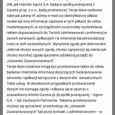
IAB, jak również Agora S.A. będąca spółką powiązaną z
zwycięstwo w debiutanckim starciu, a jego zespół
Gazeta.pl sp. z o.o., będą przetwarzać Twoje dane osobowe
pokonał Wyspy Owcze po golach Sebastiana
takie jak adresy IP, adresy e-mail czy identyfikatory plików
Szymańskiego oraz Adama Buksy. 51-latek
cookie lub inne informacje zapisane w tych plikach do celów
marketingowych, w szczególności na potrzeby wyświetlania
zazwyczaj stara się utrzymywać poważną minę,
reklam dopasowanych do Twoich zainteresowań i preferencji w
natomiast w sobotę mogliśmy zobaczyć na jego
swoich serwisach, aplikacjach i w Internecie lub personalizacji
twarzy sporo uśmiechu.
treści w nich wyświetlanych. Wyrażenie zgody jest dobrowolne.
Jeśli nie chcesz wyrazić zgody, chcesz ograniczyć jej zakres lub
chcesz wycofać zgodę uprzednio udzieloną przejdź do
„Ustawień Zaawansowanych”.
Twoje dane osobowe mogą być przetwarzane także do celów
badania i mierzenia informacji dotyczących funkcjonowania
serwisów i aplikacji lub łączone z danymi dot. świadczonych
Tobie usług. W określonych przypadkach przetwarzanie
danych nie wymaga zgody i odbywa się w oparciu o
uzasadniony interes Gazeta.pl, jej spółki powiązanej – Agora
S.A. – lub Zaufanych Partnerów. Takiemu przetwarzaniu
możesz się sprzeciwić, przechodząc do „Ustawień
Zaawansowanych” lub przez kontakt z administratorem – w