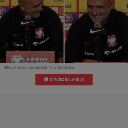
https://www.youtube.com/watch?v=ZFRL0gMd2kw
OTWÓRZ GALERIĘ
(3)