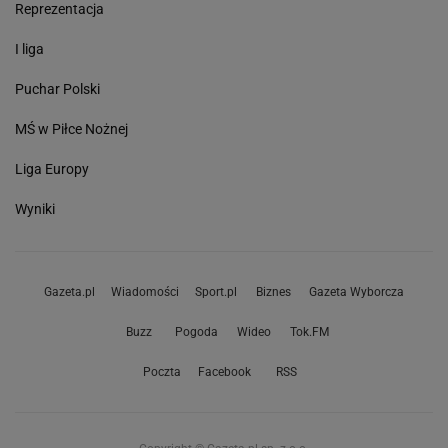
Reprezentacja
I liga
Puchar Polski
MŚ w Piłce Nożnej
Liga Europy
Wyniki
Gazeta.pl
Wiadomości
Sport.pl
Biznes
Gazeta Wyborcza
Buzz
Pogoda
Wideo
Tok.FM
Poczta
Facebook
RSS