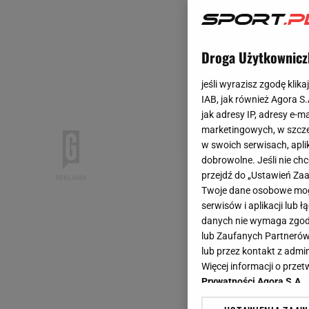
Droga Użytkownicz
jeśli wyrazisz zgodę klika
IAB, jak również Agora S
jak adresy IP, adresy e-m
marketingowych, w szcze
w swoich serwisach, aplik
dobrowolne. Jeśli nie ch
przejdź do „Ustawień Z
Twoje dane osobowe mogą
serwisów i aplikacji lub
danych nie wymaga zgody 
lub Zaufanych Partnerów
lub przez kontakt z admi
Więcej informacji o prz
Prywatności Agora S.A.