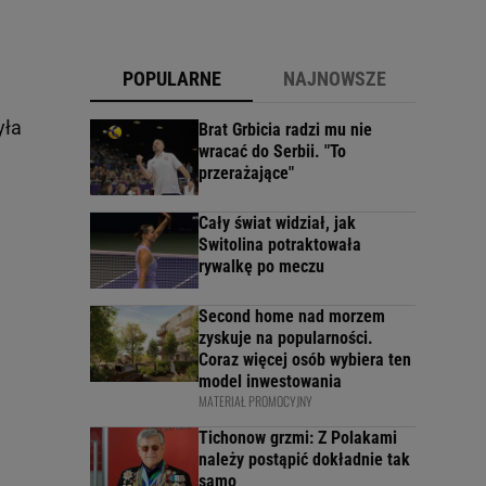
POPULARNE
NAJNOWSZE
yła
Brat Grbicia radzi mu nie
wracać do Serbii. "To
przerażające"
Cały świat widział, jak
Switolina potraktowała
rywalkę po meczu
Second home nad morzem
zyskuje na popularności.
Coraz więcej osób wybiera ten
model inwestowania
MATERIAŁ PROMOCYJNY
Tichonow grzmi: Z Polakami
należy postąpić dokładnie tak
samo