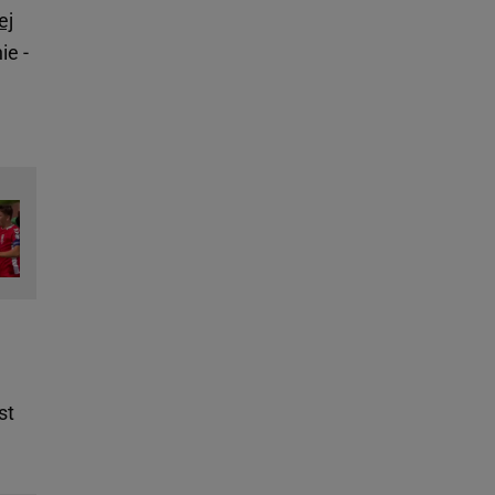
ej
ie -
st