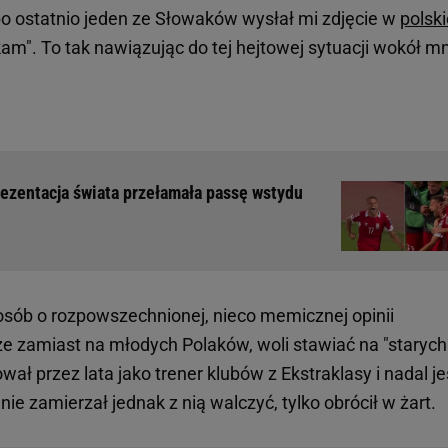
o ostatnio jeden ze Słowaków wysłał mi zdjęcie w
polski
kam". To tak nawiązując do tej hejtowej sytuacji wokół mn
rezentacja świata przełamała passę wstydu
sób o rozpowszechnionej, nieco memicznej opinii
że zamiast na młodych Polaków, woli stawiać na "starych
ał przez lata jako trener klubów z Ekstraklasy i nadal je
 zamierzał jednak z nią walczyć, tylko obrócił w żart.