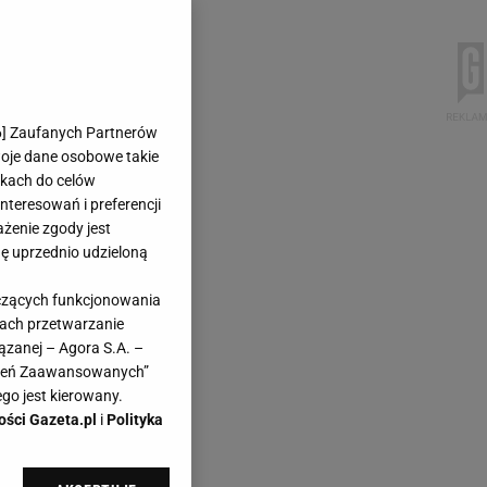
6
] Zaufanych Partnerów
woje dane osobowe takie
likach do celów
teresowań i preferencji
ażenie zgody jest
dę uprzednio udzieloną
yczących funkcjonowania
kach przetwarzanie
ązanej – Agora S.A. –
awień Zaawansowanych”
go jest kierowany.
ości Gazeta.pl
i
Polityka