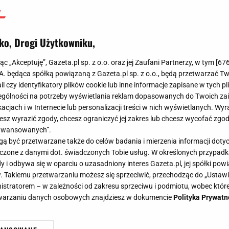
ko, Drogi Użytkowniku,
jąc „Akceptuję”, Gazeta.pl sp. z o.o. oraz jej Zaufani Partnerzy, w tym [
67
.A. będąca spółką powiązaną z Gazeta.pl sp. z o.o., będą przetwarzać T
ail czy identyfikatory plików cookie lub inne informacje zapisane w tych p
gólności na potrzeby wyświetlania reklam dopasowanych do Twoich zain
acjach i w Internecie lub personalizacji treści w nich wyświetlanych. Wyr
cesz wyrazić zgody, chcesz ograniczyć jej zakres lub chcesz wycofać zgo
aawansowanych”.
 być przetwarzane także do celów badania i mierzenia informacji dot
 łączone z danymi dot. świadczonych Tobie usług. W określonych przypad
i odbywa się w oparciu o uzasadniony interes Gazeta.pl, jej spółki powi
. Takiemu przetwarzaniu możesz się sprzeciwić, przechodząc do „Ust
nistratorem – w zależności od zakresu sprzeciwu i podmiotu, wobec które
etwarzaniu danych osobowych znajdziesz w dokumencie
Polityka Prywatn