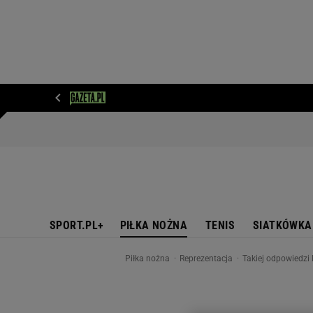
WIADOMOŚCI
NEXT
SPORT
PLOTEK
D
SPORT.PL+
PIŁKA NOŻNA
TENIS
SIATKÓWKA
Piłka nożna
Reprezentacja
Takiej odpowiedzi