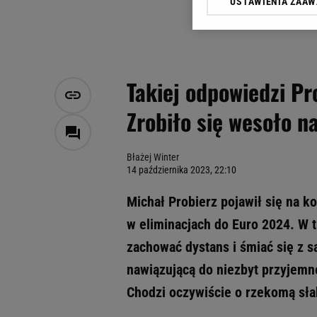
USTAWIENIA ZAA
Klikając „Akceptuję” wyra
Zaufanych Partnerów i A
dotyczące plików cookie,
odnośnik „Ustawienia pr
plików cookie możliwa je
Takiej odpowiedzi Pro
My, nasi Zaufani Partne
Zrobiło się wesoło n
Użycie dokładnych danych
Przechowywanie informacji
badnie odbiorców i uleps
Błażej Winter
14 października 2023, 22:10
Michał Probierz pojawił się na 
w eliminacjach do Euro 2024. W t
zachować dystans i śmiać się z
nawiązującą do niezbyt przyjemnej
Chodzi oczywiście o rzekomą sła