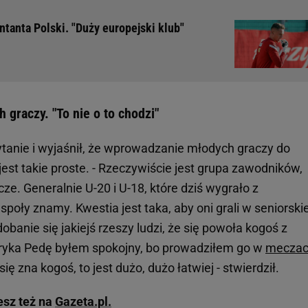
ntanta Polski. "Duży europejski klub"
graczy. "To nie o to chodzi"
ytanie i wyjaśnił, że wprowadzanie młodych graczy do
jest takie proste. - Rzeczywiście jest grupa zawodników,
ze. Generalnie U-20 i U-18, które dziś wygrało z
poły znamy. Kwestia jest taka, aby oni grali w seniorskie
odobanie się jakiejś rzeszy ludzi, że się powoła kogoś z
Patryka Pedę byłem spokojny, bo prowadziłem go w
mecza
ię zna kogoś, to jest dużo, dużo łatwiej - stwierdził.
esz też na
Gazeta.pl.