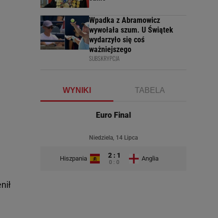
Wpadka z Abramowicz
wywołała szum. U Świątek
wydarzyło się coś
ważniejszego
SUBSKRYPCJA
WYNIKI
TABELA
Euro Final
Niedziela, 14 Lipca
2 : 1
Hiszpania
Anglia
0 : 0
nił