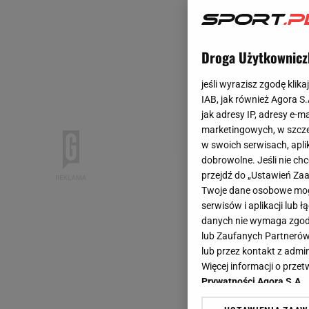
Droga Użytkownicz
jeśli wyrazisz zgodę klika
IAB, jak również Agora S
jak adresy IP, adresy e-m
marketingowych, w szcze
w swoich serwisach, aplik
dobrowolne. Jeśli nie ch
przejdź do „Ustawień Z
Twoje dane osobowe mogą
serwisów i aplikacji lub
danych nie wymaga zgody 
lub Zaufanych Partnerów
lub przez kontakt z admi
Więcej informacji o prz
Prywatności Agora S.A.