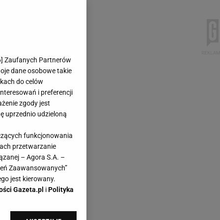
6
] Zaufanych Partnerów
woje dane osobowe takie
likach do celów
teresowań i preferencji
ażenie zgody jest
dę uprzednio udzieloną
yczących funkcjonowania
kach przetwarzanie
ązanej – Agora S.A. –
awień Zaawansowanych”
go jest kierowany.
ości Gazeta.pl
i
Polityka