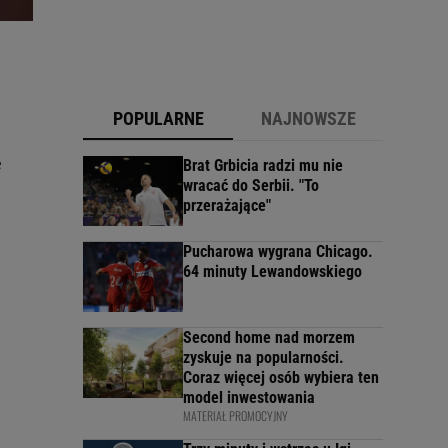
POPULARNE
NAJNOWSZE
e
Brat Grbicia radzi mu nie
wracać do Serbii. "To
przerażające"
Pucharowa wygrana Chicago.
64 minuty Lewandowskiego
Second home nad morzem
zyskuje na popularności.
Coraz więcej osób wybiera ten
model inwestowania
MATERIAŁ PROMOCYJNY