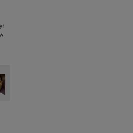
ył
 w
j