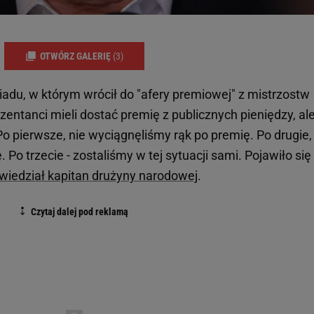
OTWÓRZ GALERIĘ
(3)
adu, w którym wrócił do "afery premiowej" z mistrzostw
entanci mieli dostać premię z publicznych pieniędzy, al
- Po pierwsze, nie wyciągnęliśmy rąk po premię. Po drugie,
Po trzecie - zostaliśmy w tej sytuacji sami. Pojawiło się
wiedział kapitan drużyny narodowej
.