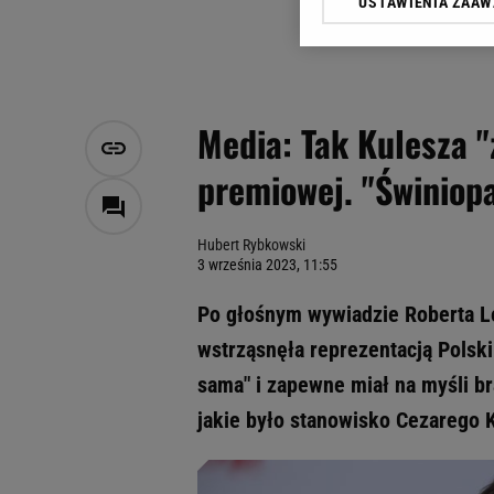
USTAWIENIA ZAA
Klikając „Akceptuję” wyra
Zaufanych Partnerów i A
dotyczące plików cookie,
odnośnik „Ustawienia pr
plików cookie możliwa je
Media: Tak Kulesza "
My, nasi Zaufani Partne
premiowej. "Świniop
Użycie dokładnych danych
Przechowywanie informacji
badnie odbiorców i uleps
Hubert Rybkowski
3 września 2023, 11:55
Po głośnym wywiadzie Roberta Le
wstrząsnęła reprezentacją Polski.
sama" i zapewne miał na myśli br
jakie było stanowisko Cezarego K