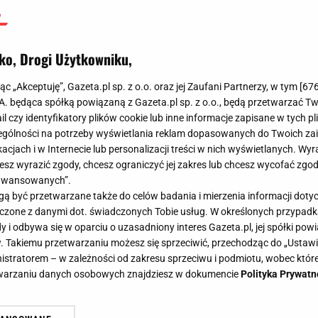
ko, Drogi Użytkowniku,
jąc „Akceptuję”, Gazeta.pl sp. z o.o. oraz jej Zaufani Partnerzy, w tym [
67
.A. będąca spółką powiązaną z Gazeta.pl sp. z o.o., będą przetwarzać T
ail czy identyfikatory plików cookie lub inne informacje zapisane w tych p
gólności na potrzeby wyświetlania reklam dopasowanych do Twoich zain
acjach i w Internecie lub personalizacji treści w nich wyświetlanych. Wyr
cesz wyrazić zgody, chcesz ograniczyć jej zakres lub chcesz wycofać zgo
aawansowanych”.
 być przetwarzane także do celów badania i mierzenia informacji dot
 łączone z danymi dot. świadczonych Tobie usług. W określonych przypad
i odbywa się w oparciu o uzasadniony interes Gazeta.pl, jej spółki powi
. Takiemu przetwarzaniu możesz się sprzeciwić, przechodząc do „Ust
nistratorem – w zależności od zakresu sprzeciwu i podmiotu, wobec które
etwarzaniu danych osobowych znajdziesz w dokumencie
Polityka Prywatn