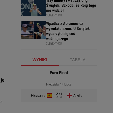
Trzy minuty i wstrząs u Igi
Świątek. Szkoda, że Roig tego
nie widział
SUBSKRYPCJA
Wpadka z Abramowicz
wywołała szum. U Świątek
wydarzyło się coś
ważniejszego
SUBSKRYPCJA
WYNIKI
TABELA
Euro Final
 je
Niedziela, 14 Lipca
2 : 1
Hiszpania
Anglia
0 : 0
o,