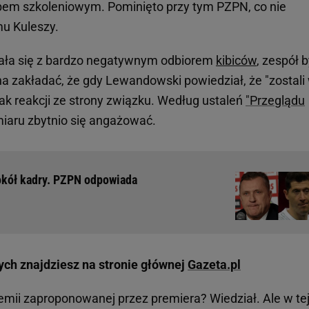
abem szkoleniowym. Pominięto przy tym PZPN, co nie
u Kuleszy.
kała się z bardzo negatywnym odbiorem
kibiców
, zespół b
 zakładać, że gdy Lewandowski powiedział, że "zostali
brak reakcji ze strony związku. Według ustaleń
"Przeglądu
miaru zbytnio się angażować.
kół kadry. PZPN odpowiada
ych znajdziesz na stronie głównej
Gazeta.pl
remii zaproponowanej przez premiera? Wiedział. Ale w te