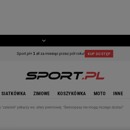
ZIECKO
MOTO
SIATKÓWKA
ZIMOWE
KOSZYKÓWKA
MOTO
INNE
 "załatwił" piłkarzy ws. afery premiowej. "Świniopasy nie mogą niczego dostać"