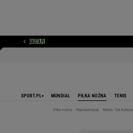
WIADOMOŚCI
NEXT
SPORT
PLOTEK
D
SPORT.PL+
MUNDIAL
PIŁKA NOŻNA
TENIS
Piłka nożna
Reprezentacja
Media: Tak Kulesza