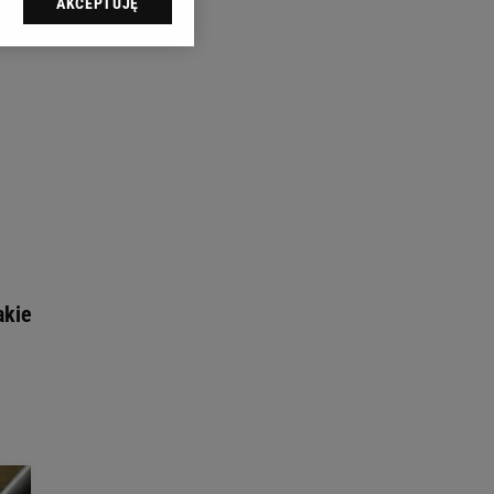
AKCEPTUJĘ
l sp. z o.o., jej
ić swoje preferencje
arzania danych poprzez
ych”. Zmiana ustawień
ach:
 celów identyfikacji.
omiar reklam i treści,
akie