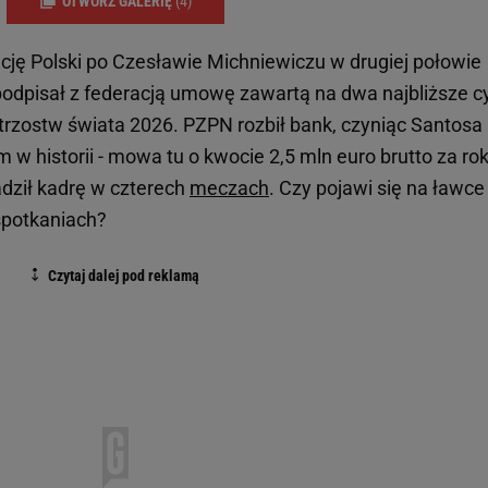
OTWÓRZ GALERIĘ
(4)
cję Polski po Czesławie Michniewiczu w drugiej połowie
 podpisał z federacją umowę zawartą na dwa najbliższe c
trzostw świata 2026. PZPN rozbił bank, czyniąc Santosa
 w historii - mowa tu o kwocie 2,5 mln euro brutto za ro
adził kadrę w czterech
meczach
. Czy pojawi się na ławce
spotkaniach?