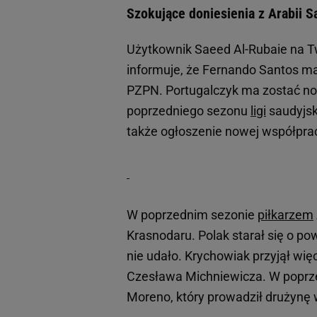
Szokujące doniesienia z Arabii 
Użytkownik Saeed Al-Rubaie na T
informuje, że Fernando Santos ma
PZPN. Portugalczyk ma zostać no
poprzedniego sezonu
ligi
saudyjsk
także ogłoszenie nowej współprac
W poprzednim sezonie
piłkarzem
Krasnodaru. Polak starał się o po
nie udało. Krychowiak przyjął wię
Czesława Michniewicza. W poprze
Moreno, który prowadził drużynę 