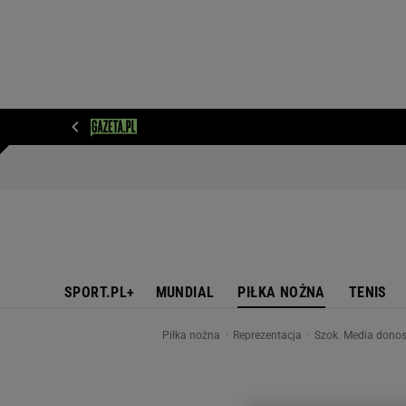
WIADOMOŚCI
NEXT
SPORT
PLOTEK
D
SPORT.PL+
MUNDIAL
PIŁKA NOŻNA
TENIS
Piłka nożna
Reprezentacja
Szok. Media donos