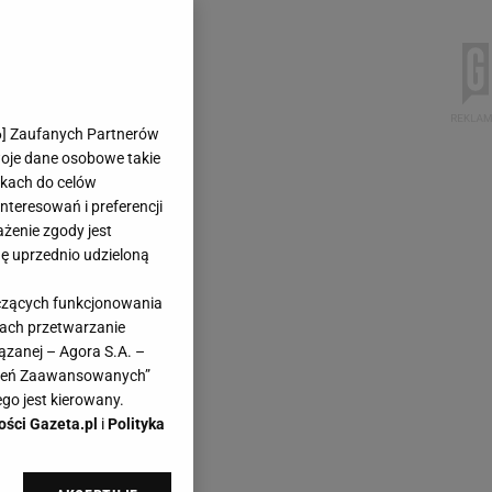
6
] Zaufanych Partnerów
woje dane osobowe takie
likach do celów
teresowań i preferencji
ażenie zgody jest
dę uprzednio udzieloną
yczących funkcjonowania
kach przetwarzanie
ązanej – Agora S.A. –
awień Zaawansowanych”
go jest kierowany.
ości Gazeta.pl
i
Polityka