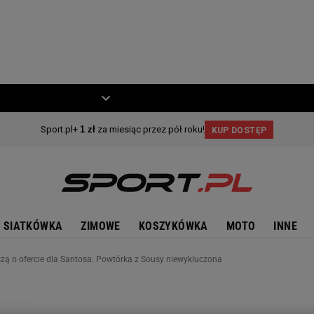
ZIECKO
MOTO
SIATKÓWKA
ZIMOWE
KOSZYKÓWKA
MOTO
INNE
zą o ofercie dla Santosa. Powtórka z Sousy niewykluczona