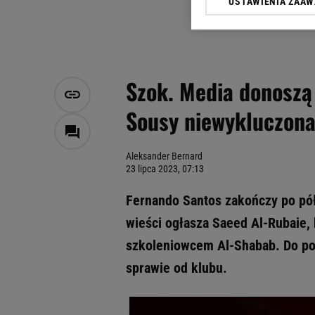
USTAWIENIA ZAA
Klikając „Akceptuję” wyra
Zaufanych Partnerów i A
dotyczące plików cookie,
odnośnik „Ustawienia pr
plików cookie możliwa je
Szok. Media donoszą 
My, nasi Zaufani Partne
Sousy niewykluczon
Użycie dokładnych danych
Przechowywanie informacji
badnie odbiorców i uleps
Aleksander Bernard
23 lipca 2023, 07:13
Fernando Santos zakończy po pół 
wieści ogłasza Saeed Al-Rubaie,
szkoleniowcem Al-Shabab. Do pon
sprawie od klubu.