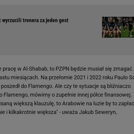
 wyrzucili trenera za jeden gest
ie pracę w Al-Shabab, to PZPN będzie musiał się zmagać 
astu miesiącach. Na przełomie 2021 i 2022 roku Paulo S
 i poszedł do Flamengo. Ale czy te sytuacje są bliźniaczo
 Flamengo, mówimy o zupełnie innej półce finansowej.
aną większą klauzulę, to Arabowie na luzie by to zapłaci
e i kilkakrotnie większa" - uważa Jakub Seweryn,