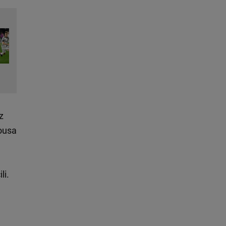
z
ousa
li.