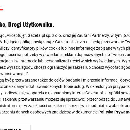
ko, Drogi Użytkowniku,
jąc „Akceptuję”, Gazeta.pl sp. z o.o. oraz jej Zaufani Partnerzy, w tym [
67
.A. będąca spółką powiązaną z Gazeta.pl sp. z o.o., będą przetwarzać T
ail czy identyfikatory plików cookie lub inne informacje zapisane w tych p
gólności na potrzeby wyświetlania reklam dopasowanych do Twoich zain
acjach i w Internecie lub personalizacji treści w nich wyświetlanych. Wyr
cesz wyrazić zgody, chcesz ograniczyć jej zakres lub chcesz wycofać zgo
aawansowanych”.
 być przetwarzane także do celów badania i mierzenia informacji dot
 łączone z danymi dot. świadczonych Tobie usług. W określonych przypad
i odbywa się w oparciu o uzasadniony interes Gazeta.pl, jej spółki powi
. Takiemu przetwarzaniu możesz się sprzeciwić, przechodząc do „Ust
nistratorem – w zależności od zakresu sprzeciwu i podmiotu, wobec które
etwarzaniu danych osobowych znajdziesz w dokumencie
Polityka Prywatn