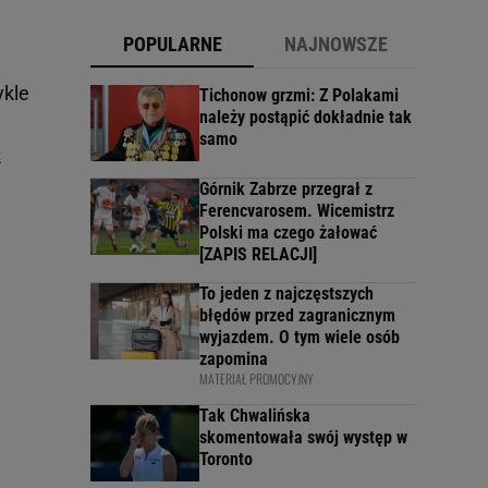
POPULARNE
NAJNOWSZE
ykle
Tichonow grzmi: Z Polakami
należy postąpić dokładnie tak
samo
k
Górnik Zabrze przegrał z
Ferencvarosem. Wicemistrz
Polski ma czego żałować
[ZAPIS RELACJI]
To jeden z najczęstszych
błędów przed zagranicznym
wyjazdem. O tym wiele osób
zapomina
MATERIAŁ PROMOCYJNY
Tak Chwalińska
skomentowała swój występ w
Toronto