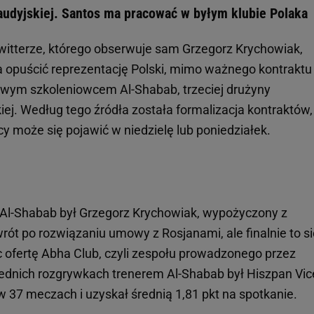
Saudyjskiej. Santos ma pracować w byłym klubie Polaka
witterze, którego obserwuje sam Grzegorz Krychowiak,
 opuścić reprezentację Polski, mimo ważnego kontraktu
wym szkoleniowcem Al-Shabab, trzeciej drużyny
iej. Według tego źródła została formalizacja kontraktów,
y może się pojawić w niedzielę lub poniedziałek.
Al-Shabab był Grzegorz Krychowiak, wypożyczony z
wrót po rozwiązaniu umowy z Rosjanami, ale finalnie to s
c ofertę Abha Club, czyli zespołu prowadzonego przez
dnich rozgrywkach trenerem Al-Shabab był Hiszpan Vic
w 37 meczach i uzyskał średnią 1,81 pkt na spotkanie.