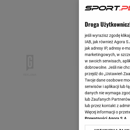
Droga Użytkownicz
jeśli wyrazisz zgodę klika
IAB, jak również Agora S
jak adresy IP, adresy e-m
marketingowych, w szcze
w swoich serwisach, aplik
dobrowolne. Jeśli nie ch
przejdź do „Ustawień Z
Twoje dane osobowe mogą
serwisów i aplikacji lub
danych nie wymaga zgody 
lub Zaufanych Partnerów
lub przez kontakt z admi
Więcej informacji o prz
Prywatności Agora S.A.