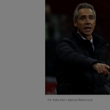
Fot. Kuba Atys / Agencja Wyborcza.pl