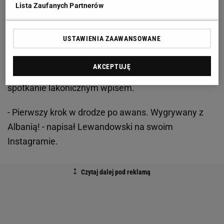
poniedziałkowe spotkanie w mediach
Lista Zaufanych Partnerów
społecznościowych, był kapitan naszej
reprezentacji,
Robert Lewandowski
. Choć snajper
FC
USTAWIENIA ZAAWANSOWANE
Barcelony
nie rozegrał wybitnego spotkania na
Stadionie Narodowym, jego radość ze zwycięstwa
AKCEPTUJĘ
była bardzo duża. Mimo to 34-latek skwitował całe
spotkanie lakonicznym wpisem.
- Pierwszy krok w drodze po awans. Wygrywany z
Albanią! - napisał Lewandowski na swoim
Instagramie.