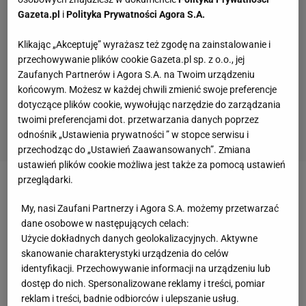
Gazeta.pl
i
Polityka Prywatności Agora S.A.
Klikając „Akceptuję” wyrażasz też zgodę na zainstalowanie i
przechowywanie plików cookie Gazeta.pl sp. z o.o., jej
Zaufanych Partnerów i Agora S.A. na Twoim urządzeniu
końcowym. Możesz w każdej chwili zmienić swoje preferencje
dotyczące plików cookie, wywołując narzędzie do zarządzania
twoimi preferencjami dot. przetwarzania danych poprzez
odnośnik „Ustawienia prywatności ” w stopce serwisu i
przechodząc do „Ustawień Zaawansowanych”. Zmiana
ustawień plików cookie możliwa jest także za pomocą ustawień
przeglądarki.
Zobacz wideo
Robert Lewandowski tłumaczy się ze
My, nasi Zaufani Partnerzy i Agora S.A. możemy przetwarzać
straty, po której mogliśmy stracić gola
dane osobowe w następujących celach:
Użycie dokładnych danych geolokalizacyjnych. Aktywne
Lakoniczny komentarz Lewandowskiego
skanowanie charakterystyki urządzenia do celów
identyfikacji. Przechowywanie informacji na urządzeniu lub
dostęp do nich. Spersonalizowane reklamy i treści, pomiar
Jednym z zawodników, którzy skomentowali
reklam i treści, badnie odbiorców i ulepszanie usług.