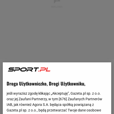
W poniedziałkowy wieczór reprezentacja Polski w
piłce nożnej
odniosła bardzo ważne zwycięstwo z
Droga Użytkowniczko, Drogi Użytkowniku,
Albanią 1:0. Dzięki temu podopieczni Fernando
Santosa wyraźnie przybliżyli się do awansu na
jeśli wyrazisz zgodę klikając „Akceptuję”, Gazeta.pl sp. z o.o.
oraz jej Zaufani Partnerzy, w tym [
676
] Zaufanych Partnerów
mistrzostwa Europy, które w przyszłym roku
IAB, jak również Agora S.A. będąca spółką powiązaną z
rozegrane zostaną w Niemczech.
Gazeta.pl sp. z o.o., będą przetwarzać Twoje dane osobowe