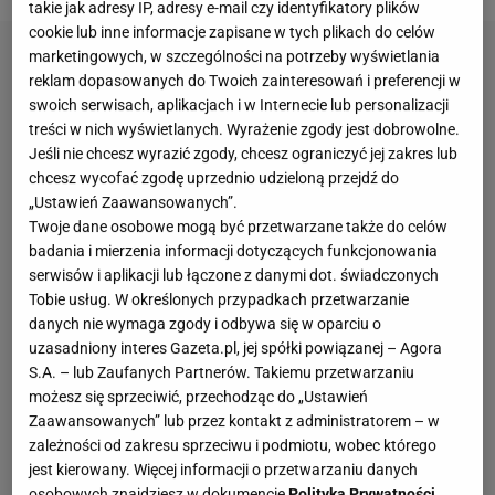
takie jak adresy IP, adresy e-mail czy identyfikatory plików
cookie lub inne informacje zapisane w tych plikach do celów
marketingowych, w szczególności na potrzeby wyświetlania
reklam dopasowanych do Twoich zainteresowań i preferencji w
swoich serwisach, aplikacjach i w Internecie lub personalizacji
treści w nich wyświetlanych. Wyrażenie zgody jest dobrowolne.
Jeśli nie chcesz wyrazić zgody, chcesz ograniczyć jej zakres lub
chcesz wycofać zgodę uprzednio udzieloną przejdź do
„Ustawień Zaawansowanych”.
Twoje dane osobowe mogą być przetwarzane także do celów
badania i mierzenia informacji dotyczących funkcjonowania
serwisów i aplikacji lub łączone z danymi dot. świadczonych
Tobie usług. W określonych przypadkach przetwarzanie
danych nie wymaga zgody i odbywa się w oparciu o
uzasadniony interes Gazeta.pl, jej spółki powiązanej – Agora
S.A. – lub Zaufanych Partnerów. Takiemu przetwarzaniu
możesz się sprzeciwić, przechodząc do „Ustawień
Zaawansowanych” lub przez kontakt z administratorem – w
zależności od zakresu sprzeciwu i podmiotu, wobec którego
jest kierowany. Więcej informacji o przetwarzaniu danych
osobowych znajdziesz w dokumencie
Polityka Prywatności