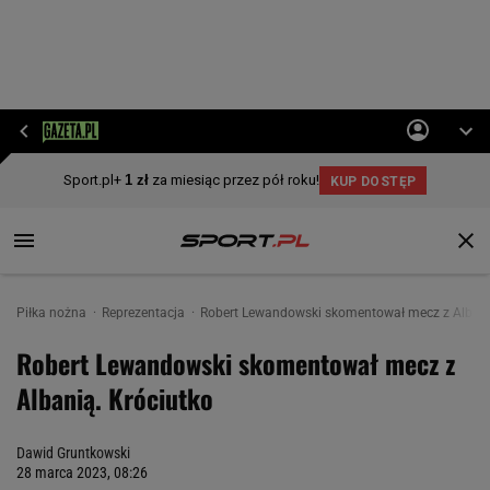
Piłka nożna
Reprezentacja
Robert Lewandowski skomentował mecz z Albani
Robert Lewandowski skomentował mecz z
Albanią. Króciutko
Dawid Gruntkowski
28 marca 2023, 08:26