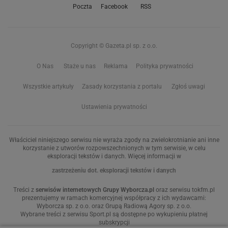
Poczta
Facebook
RSS
Copyright © Gazeta.pl sp. z o.o.
O Nas
Staże u nas
Reklama
Polityka prywatności
Wszystkie artykuły
Zasady korzystania z portalu
Zgłoś uwagi
Ustawienia prywatności
Właściciel niniejszego serwisu nie wyraża zgody na zwielokrotnianie ani inne
korzystanie z utworów rozpowszechnionych w tym serwisie, w celu
eksploracji tekstów i danych. Więcej informacji w
zastrzeżeniu dot. eksploracji tekstów i danych
Treści z
serwisów internetowych Grupy Wyborcza.pl
oraz serwisu tokfm.pl
prezentujemy w ramach komercyjnej współpracy z ich wydawcami:
Wyborcza sp. z o.o. oraz Grupą Radiową Agory sp. z o.o.
Wybrane treści z serwisu Sport.pl są dostępne po wykupieniu płatnej
subskrypcji