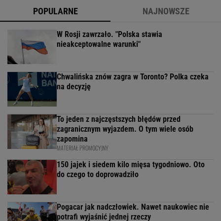
POPULARNE
NAJNOWSZE
W Rosji zawrzało. "Polska stawia
nieakceptowalne warunki"
Chwalińska znów zagra w Toronto? Polka czeka
na decyzję
To jeden z najczęstszych błędów przed
zagranicznym wyjazdem. O tym wiele osób
zapomina
MATERIAŁ PROMOCYJNY
150 jajek i siedem kilo mięsa tygodniowo. Oto
do czego to doprowadziło
Pogacar jak nadczłowiek. Nawet naukowiec nie
potrafi wyjaśnić jednej rzeczy