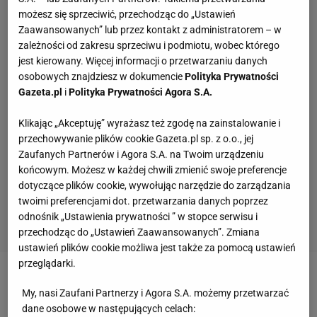
możesz się sprzeciwić, przechodząc do „Ustawień
Zaawansowanych” lub przez kontakt z administratorem – w
zależności od zakresu sprzeciwu i podmiotu, wobec którego
jest kierowany. Więcej informacji o przetwarzaniu danych
osobowych znajdziesz w dokumencie
Polityka Prywatności
Gazeta.pl
i
Polityka Prywatności Agora S.A.
Klikając „Akceptuję” wyrażasz też zgodę na zainstalowanie i
przechowywanie plików cookie Gazeta.pl sp. z o.o., jej
Zaufanych Partnerów i Agora S.A. na Twoim urządzeniu
końcowym. Możesz w każdej chwili zmienić swoje preferencje
dotyczące plików cookie, wywołując narzędzie do zarządzania
twoimi preferencjami dot. przetwarzania danych poprzez
odnośnik „Ustawienia prywatności ” w stopce serwisu i
przechodząc do „Ustawień Zaawansowanych”. Zmiana
ustawień plików cookie możliwa jest także za pomocą ustawień
przeglądarki.
Zobacz wideo
Santos wprowadza zmiany w kadrze.
My, nasi Zaufani Partnerzy i Agora S.A. możemy przetwarzać
Tylko dwa stoły. "Wracamy do czasów Nawałki"
dane osobowe w następujących celach: