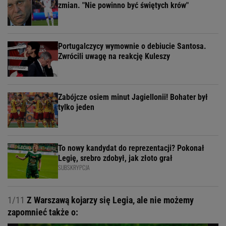
zmian. "Nie powinno być świętych krów"
Portugalczycy wymownie o debiucie Santosa.
Zwrócili uwagę na reakcję Kuleszy
Zabójcze osiem minut Jagiellonii! Bohater był
tylko jeden
To nowy kandydat do reprezentacji? Pokonał
Legię, srebro zdobył, jak złoto grał
SUBSKRYPCJA
1/11
Z Warszawą kojarzy się Legia, ale nie możemy
zapomnieć także o: