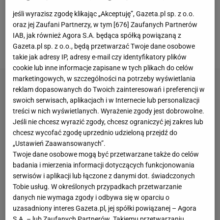
Fernando Santosa zagrali bardzo słabe spotkanie i
jeśli wyrazisz zgodę klikając „Akceptuję”, Gazeta.pl sp. z o.o.
przegrali w Pradze 1:3 z Czechami. Gospodarze już
oraz jej Zaufani Partnerzy, w tym [
676
] Zaufanych Partnerów
w trzeciej minucie wyszli na 2:0, co wyraźnie
IAB, jak również Agora S.A. będąca spółką powiązaną z
wpłynęło na postawę naszych zawodników.
Gazeta.pl sp. z o.o., będą przetwarzać Twoje dane osobowe
takie jak adresy IP, adresy e-mail czy identyfikatory plików
cookie lub inne informacje zapisane w tych plikach do celów
marketingowych, w szczególności na potrzeby wyświetlania
reklam dopasowanych do Twoich zainteresowań i preferencji w
swoich serwisach, aplikacjach i w Internecie lub personalizacji
treści w nich wyświetlanych. Wyrażenie zgody jest dobrowolne.
Jeśli nie chcesz wyrazić zgody, chcesz ograniczyć jej zakres lub
chcesz wycofać zgodę uprzednio udzieloną przejdź do
„Ustawień Zaawansowanych”.
Twoje dane osobowe mogą być przetwarzane także do celów
badania i mierzenia informacji dotyczących funkcjonowania
serwisów i aplikacji lub łączone z danymi dot. świadczonych
Tobie usług. W określonych przypadkach przetwarzanie
danych nie wymaga zgody i odbywa się w oparciu o
uzasadniony interes Gazeta.pl, jej spółki powiązanej – Agora
S.A. – lub Zaufanych Partnerów. Takiemu przetwarzaniu