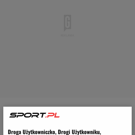
Reprezentacja Polski z pewnością szybko będzie
chciała zapomnieć o pierwszym meczu eliminacji do
przyszłorocznych mistrzostw Europy.
Zawodnicy
Droga Użytkowniczko, Drogi Użytkowniku,