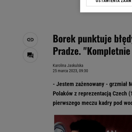
USTAWIENIA ZAA
Klikając „Akceptuję” wyra
Zaufanych Partnerów i A
dotyczące plików cookie,
odnośnik „Ustawienia pr
plików cookie możliwa je
Borek punktuje błęd
My, nasi Zaufani Partne
Pradze. "Kompletnie 
Użycie dokładnych danych
Przechowywanie informacji
badnie odbiorców i uleps
Karolina Jaskulska
25 marca 2023, 09:30
- Jestem zażenowany - grzmiał M
Polaków z reprezentacją Czech (
pierwszego meczu kadry pod wod