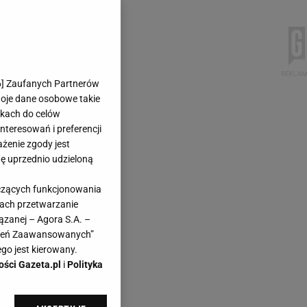
6
] Zaufanych Partnerów
woje dane osobowe takie
likach do celów
teresowań i preferencji
ażenie zgody jest
dę uprzednio udzieloną
yczących funkcjonowania
kach przetwarzanie
ązanej – Agora S.A. –
awień Zaawansowanych”
go jest kierowany.
ości Gazeta.pl
i
Polityka