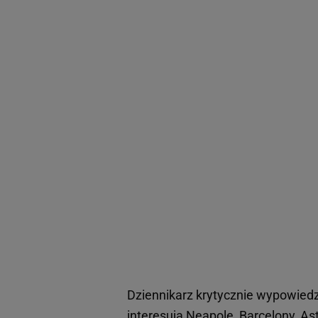
Dziennikarz krytycznie wypowiedz
interesują Neapole, Barcelony, Ast