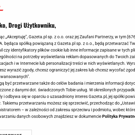
ko, Drogi Użytkowniku,
jąc „Akceptuję”, Gazeta.pl sp. z o.o. oraz jej Zaufani Partnerzy, w tym [
67
.A. będąca spółką powiązaną z Gazeta.pl sp. z o.o., będą przetwarzać T
ail czy identyfikatory plików cookie lub inne informacje zapisane w tych p
gólności na potrzeby wyświetlania reklam dopasowanych do Twoich zain
acjach i w Internecie lub personalizacji treści w nich wyświetlanych. Wyr
cesz wyrazić zgody, chcesz ograniczyć jej zakres lub chcesz wycofać zgo
aawansowanych”.
 być przetwarzane także do celów badania i mierzenia informacji dot
 łączone z danymi dot. świadczonych Tobie usług. W określonych przypad
i odbywa się w oparciu o uzasadniony interes Gazeta.pl, jej spółki powi
. Takiemu przetwarzaniu możesz się sprzeciwić, przechodząc do „Ust
nistratorem – w zależności od zakresu sprzeciwu i podmiotu, wobec które
etwarzaniu danych osobowych znajdziesz w dokumencie
Polityka Prywatn