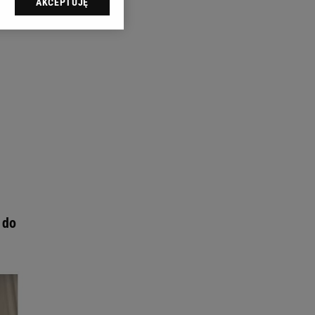
AKCEPTUJĘ
l sp. z o.o., jej
ić swoje preferencje
arzania danych poprzez
ych”. Zmiana ustawień
ach:
 celów identyfikacji.
omiar reklam i treści,
 do