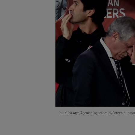
fot. Kuba Atys/Agencja Wyborcza.pl/Screen https