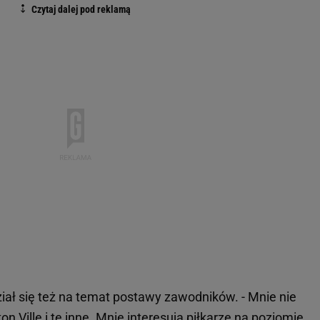
iał się też na temat postawy zawodników. - Mnie nie
on Ville i te inne. Mnie interesują piłkarze na poziomie