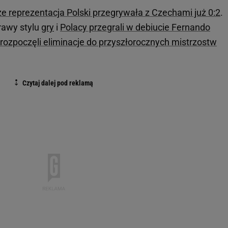
 reprezentacja Polski przegrywała z Czechami już 0:2
.
rawy stylu
gry
i
Polacy przegrali w debiucie Fernando
 rozpoczęli eliminacje do przyszłorocznych mistrzostw