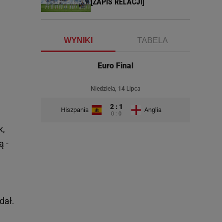
[ZAPIS RELACJI]
WYNIKI
TABELA
Euro Final
Niedziela, 14 Lipca
2 : 1
Hiszpania
Anglia
0 : 0
k,
ą -
dał.