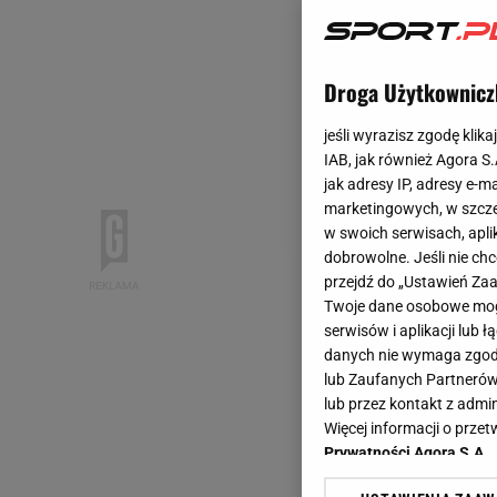
Droga Użytkownicz
jeśli wyrazisz zgodę klika
IAB, jak również Agora S
jak adresy IP, adresy e-m
marketingowych, w szcze
w swoich serwisach, aplik
dobrowolne. Jeśli nie ch
przejdź do „Ustawień Z
Twoje dane osobowe mogą
serwisów i aplikacji lub
danych nie wymaga zgody 
lub Zaufanych Partnerów
lub przez kontakt z admi
Więcej informacji o prz
Prywatności Agora S.A.