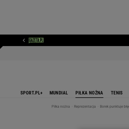
WIADOMOŚCI
NEXT
SPORT
PLOTEK
D
SPORT.PL+
MUNDIAL
PIŁKA NOŻNA
TENIS
Piłka nożna
Reprezentacja
Borek punktuje bł