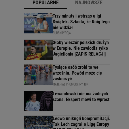
POPULARNE
NAJNOWSZE
Trzy minuty i wstrząs u Igi
Świątek. Szkoda, że Roig tego
nie widział
SUBSKRYPCJA
Słaby wieczór polskich drużyn
w Europie. Nie zawiodła tylko
Jagiellonia [ZAPIS RELACJI]
Tysiące osób zrobi to we
wrześniu. Powód może cię
zaskoczyć
MATERIAŁ PROMOCYJNY, 18+
Lewandowski nie ma żadnych
szans. Ekspert mówi to wprost
Ledwo uniknęli kompromitacji.
Tak Lech zagrał o Ligę Europy