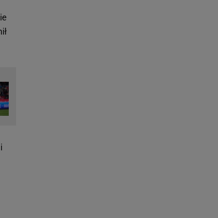
ie
ił
i