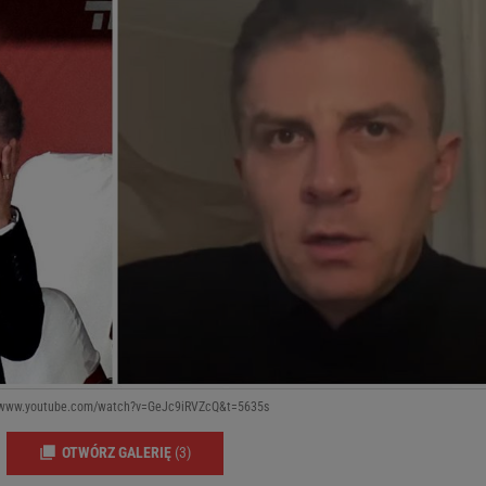
://www.youtube.com/watch?v=GeJc9iRVZcQ&t=5635s
OTWÓRZ GALERIĘ
(3)