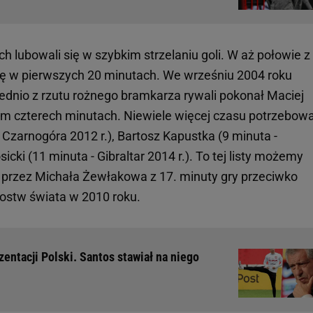
ch lubowali się w szybkim strzelaniu goli. W aż połowie z
kę w pierwszych 20 minutach. We wrześniu 2004 roku
rednio z rzutu rożnego bramkarza rywali pokonał Maciej
em czterech minutach. Niewiele więcej czasu potrzebowa
Czarnogóra 2012 r.), Bartosz Kapustka (9 minuta -
icki (11 minuta - Gibraltar 2014 r.). To tej listy możemy
o przez Michała Żewłakowa z 17. minuty gry przeciwko
zostw świata w 2010 roku.
entacji Polski. Santos stawiał na niego