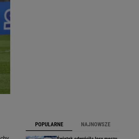
POPULARNE
NAJNOWSZE
chy.
Świątek odwróciła losy meczu