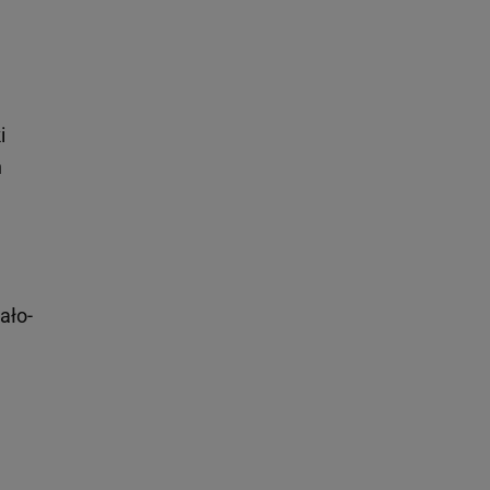
i
h
ało-