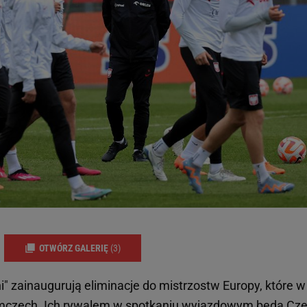
OTWÓRZ GALERIĘ
(3)
" zainaugurują eliminacje do mistrzostw Europy, które w
emczech. Ich rywalem w spotkaniu wyjazdowym będą Cze