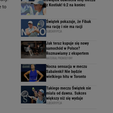
z Kostiuk! 6:2 na koniec
e to
Świątek pokazuje, że Fibak
ma rację i nie ma racji
SUBSKRYPCJA
Jak teraz kupuje się nowy
samochód w Polsce?
Rozmawiamy z ekspertem
MATERIAŁ PROMOCYJNY
Nocna sensacja w meczu
Sabalenki! Nie będzie
wielkiego hitu w Toronto
Takiego meczu Świątek nie
miała od dawna. Sukces
większy niż się wydaje
SUBSKRYPCJA