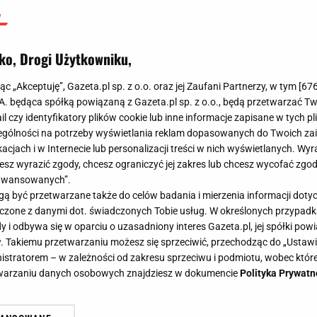
ko, Drogi Użytkowniku,
jąc „Akceptuję”, Gazeta.pl sp. z o.o. oraz jej Zaufani Partnerzy, w tym [
67
.A. będąca spółką powiązaną z Gazeta.pl sp. z o.o., będą przetwarzać T
ail czy identyfikatory plików cookie lub inne informacje zapisane w tych p
gólności na potrzeby wyświetlania reklam dopasowanych do Twoich zain
acjach i w Internecie lub personalizacji treści w nich wyświetlanych. Wyr
cesz wyrazić zgody, chcesz ograniczyć jej zakres lub chcesz wycofać zgo
aawansowanych”.
 być przetwarzane także do celów badania i mierzenia informacji dot
 łączone z danymi dot. świadczonych Tobie usług. W określonych przypad
i odbywa się w oparciu o uzasadniony interes Gazeta.pl, jej spółki powi
. Takiemu przetwarzaniu możesz się sprzeciwić, przechodząc do „Ust
nistratorem – w zależności od zakresu sprzeciwu i podmiotu, wobec które
etwarzaniu danych osobowych znajdziesz w dokumencie
Polityka Prywatn