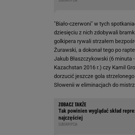
"Biało-czerwoni" w tych spotkania
dziesięciu z nich zdobywali bram
golkipera rywali strzałem bezpoś
Żurawski, a dokonał tego po rapt
Jakub Błaszczykowski (6 minuta - 
Kazachstan 2016 r.) czy Kamil Gros
dorzucić jeszcze gola strzeloneg
Słowenii w eliminacjach do mistr
Tak powinien wyglądać skład reprez
najczęściej
SUBSKRYPCJA