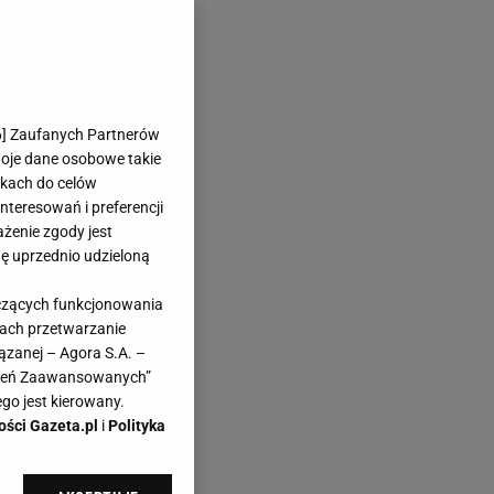
6
] Zaufanych Partnerów
woje dane osobowe takie
likach do celów
teresowań i preferencji
ażenie zgody jest
dę uprzednio udzieloną
yczących funkcjonowania
kach przetwarzanie
ązanej – Agora S.A. –
awień Zaawansowanych”
go jest kierowany.
ości Gazeta.pl
i
Polityka