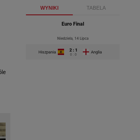
WYNIKI
TABELA
Euro Final
Niedziela, 14 Lipca
2 : 1
Hiszpania
Anglia
0 : 0
óle