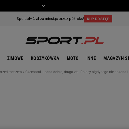
ZIECKO
MOTO
ZIMOWE
KOSZYKÓWKA
MOTO
INNE
MAGAZYN S
rzed meczem z Czechami. Jedna dobra, druga zła. Polacy nigdy tego nie dokonali