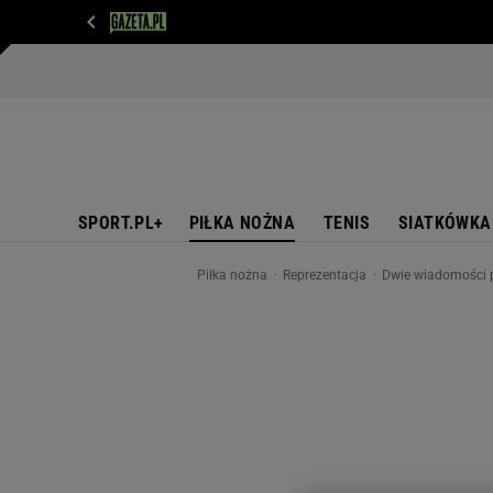
WIADOMOŚCI
NEXT
SPORT
PLOTEK
D
SPORT.PL+
PIŁKA NOŻNA
TENIS
SIATKÓWKA
Piłka nożna
Reprezentacja
Dwie wiadomości p