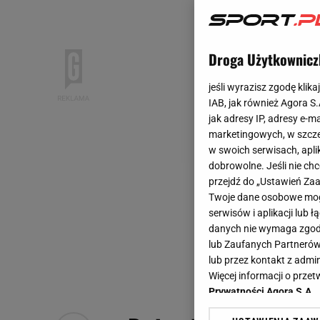
Droga Użytkownicz
jeśli wyrazisz zgodę klika
IAB, jak również Agora S
jak adresy IP, adresy e-m
marketingowych, w szcze
w swoich serwisach, aplik
dobrowolne. Jeśli nie ch
przejdź do „Ustawień Z
Twoje dane osobowe mogą
serwisów i aplikacji lub
danych nie wymaga zgody 
lub Zaufanych Partnerów
lub przez kontakt z admi
Więcej informacji o prz
Prywatności Agora S.A.