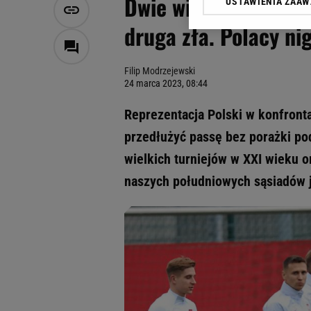
Dwie wiadomości prz
USTAWIENIA ZAA
Klikając „Akceptuję” wyra
Zaufanych Partnerów i A
druga zła. Polacy ni
dotyczące plików cookie,
odnośnik „Ustawienia pr
plików cookie możliwa je
Filip Modrzejewski
24 marca 2023, 08:44
My, nasi Zaufani Partne
Użycie dokładnych danych
Reprezentacja Polski w konfront
Przechowywanie informacji
przedłużyć passę bez porażki po
badnie odbiorców i uleps
wielkich turniejów w XXI wieku o
naszych południowych sąsiadów j