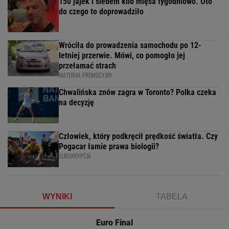
150 jajek i siedem kilo mięsa tygodniowo. Oto
do czego to doprowadziło
Wróciła do prowadzenia samochodu po 12-
letniej przerwie. Mówi, co pomogło jej
przełamać strach
MATERIAŁ PROMOCYJNY
Chwalińska znów zagra w Toronto? Polka czeka
na decyzję
Człowiek, który podkręcił prędkość światła. Czy
Pogacar łamie prawa biologii?
SUBSKRYPCJA
WYNIKI
TABELA
Euro Final