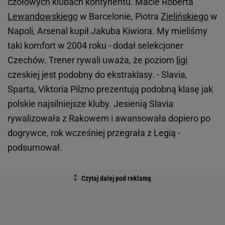
czołowych klubach kontynentu. Macie Roberta
Lewandowskiego
w Barcelonie, Piotra
Zielińskiego
w
Napoli, Arsenal kupił Jakuba Kiwiora. My mieliśmy
taki komfort w 2004 roku - dodał selekcjoner
Czechów. Trener rywali uważa, że poziom
ligi
czeskiej jest podobny do ekstraklasy. - Slavia,
Sparta, Viktoria Pilzno prezentują podobną klasę jak
polskie najsilniejsze kluby. Jesienią Slavia
rywalizowała z Rakowem i awansowała dopiero po
dogrywce, rok wcześniej przegrała z Legią -
podsumował.