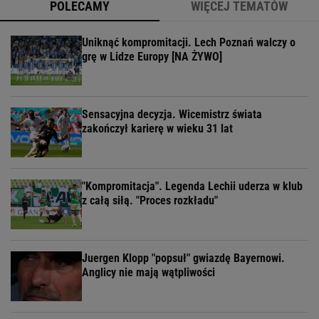
POLECAMY
WIĘCEJ TEMATÓW
Uniknąć kompromitacji. Lech Poznań walczy o
grę w Lidze Europy [NA ŻYWO]
Sensacyjna decyzja. Wicemistrz świata
zakończył karierę w wieku 31 lat
"Kompromitacja". Legenda Lechii uderza w klub
z całą siłą. "Proces rozkładu"
Juergen Klopp "popsuł" gwiazdę Bayernowi.
Anglicy nie mają wątpliwości