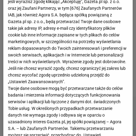
jeśli wyrazisz zgodę klikając „Akceptuję”, Gazeta.pl sp. z o.o.
pierwsze mecze w el. Euro 2024, odpowiednio
oraz jej Zaufani Partnerzy, w tym [
676
] Zaufanych Partnerów
przeciwko Czechom (24 marca) i Albanii (27 marca).
IAB, jak również Agora S.A. będąca spółką powiązaną z
Zgodnie z wyliczeniami portalu We Global Football,
Gazeta.pl sp. z o.o., będą przetwarzać Twoje dane osobowe
takie jak adresy IP, adresy e-mail czy identyfikatory plików
Polska ma 90,64 proc. szans na awans na
cookie lub inne informacje zapisane w tych plikach do celów
mistrzostwa Europy. "Tu przykleić, tam przyszyć i
marketingowych, w szczególności na potrzeby wyświetlania
jakoś zebrać to w całość - tak wygląda
reklam dopasowanych do Twoich zainteresowań i preferencji w
swoich serwisach, aplikacjach i w Internecie lub personalizacji
konstruowanie składu przez Fernando Santosa na
treści w nich wyświetlanych. Wyrażenie zgody jest dobrowolne.
pierwsze mecze eliminacji Euro 2024. Najgorzej jest
Jeśli nie chcesz wyrazić zgody, chcesz ograniczyć jej zakres lub
w obronie" -
pisze Dawid Szymczak, dziennikarz
chcesz wycofać zgodę uprzednio udzieloną przejdź do
„Ustawień Zaawansowanych”.
Sport.pl
.
Twoje dane osobowe mogą być przetwarzane także do celów
badania i mierzenia informacji dotyczących funkcjonowania
serwisów i aplikacji lub łączone z danymi dot. świadczonych
Tobie usług. W określonych przypadkach przetwarzanie
danych nie wymaga zgody i odbywa się w oparciu o
uzasadniony interes Gazeta.pl, jej spółki powiązanej – Agora
S.A. – lub Zaufanych Partnerów. Takiemu przetwarzaniu
możesz się sprzeciwić, przechodząc do „Ustawień