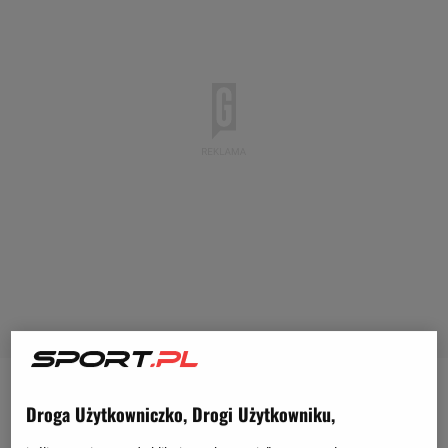
Fernando Santos niebawem zadebiutuje w roli
Droga Użytkowniczko, Drogi Użytkowniku,
selekcjonera reprezentacji Polski.
Kadra
zagra