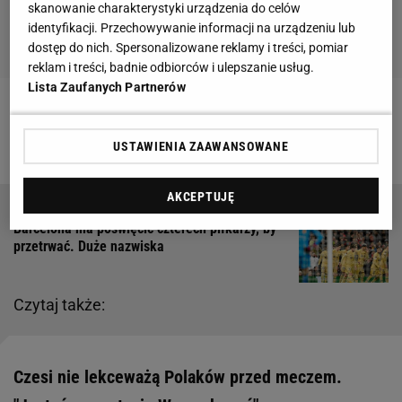
skanowanie charakterystyki urządzenia do celów
identyfikacji. Przechowywanie informacji na urządzeniu lub
dostęp do nich. Spersonalizowane reklamy i treści, pomiar
reklam i treści, badnie odbiorców i ulepszanie usług.
Lista Zaufanych Partnerów
Zobacz wideo
Tak wyglądał trening kadry pod okiem
Fernando Santosa
USTAWIENIA ZAAWANSOWANE
AKCEPTUJĘ
Barcelona ma poświęcić czterech piłkarzy, by
przetrwać. Duże nazwiska
Czytaj także:
Czesi nie lekceważą Polaków przed meczem.