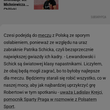
Michniewicza.
Chilijski
dziennikarz
SUBSKRYPCJA
złapał się za
głowę
Czesi podejdą do
meczu
z Polską ze sporym
osłabieniem, ponieważ ze względu na uraz
zabraknie Patrika Schicka, czyli bezsprzecznie
największej gwiazdy ich kadry. - Lewandowski i
Schick są światowej klasy napastnikami. Liczyłem,
że obaj będą mogli zagrać, bo to byłoby najlepsze
dla meczu. Będziemy starali się robić wszystko, co w
naszej mocy, aby jak najbardziej uprzykrzyć grę
Robertowi w tym spotkaniu -
uważa Ladislav Krejci,
pomocnik Sparty Praga w rozmowie z Polsatem
Sport
.