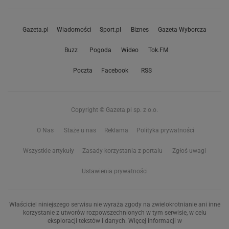
Gazeta.pl
Wiadomości
Sport.pl
Biznes
Gazeta Wyborcza
Buzz
Pogoda
Wideo
Tok.FM
Poczta
Facebook
RSS
Copyright © Gazeta.pl sp. z o.o.
O Nas
Staże u nas
Reklama
Polityka prywatności
Wszystkie artykuły
Zasady korzystania z portalu
Zgłoś uwagi
Ustawienia prywatności
Właściciel niniejszego serwisu nie wyraża zgody na zwielokrotnianie ani inne
korzystanie z utworów rozpowszechnionych w tym serwisie, w celu
eksploracji tekstów i danych. Więcej informacji w