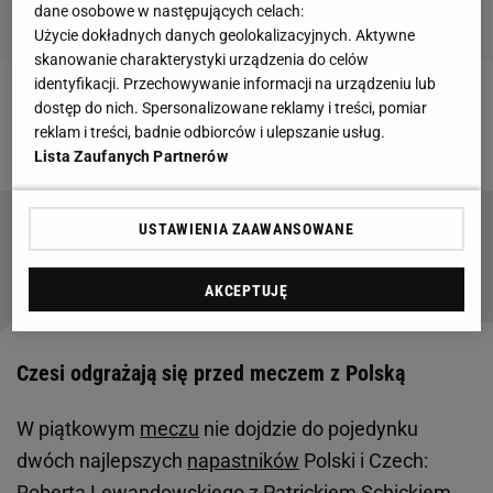
dane osobowe w następujących celach:
Użycie dokładnych danych geolokalizacyjnych. Aktywne
skanowanie charakterystyki urządzenia do celów
identyfikacji. Przechowywanie informacji na urządzeniu lub
Zobacz wideo
To dlatego Lewandowski nie pojawił
dostęp do nich. Spersonalizowane reklamy i treści, pomiar
reklam i treści, badnie odbiorców i ulepszanie usług.
się na konferencji
Lista Zaufanych Partnerów
USTAWIENIA ZAAWANSOWANE
Świerczewski wraca do oktagonu. Jego trener
wskazał rywala. "Jest na mojej czarnej liście"
SUBSKRYPCJA
AKCEPTUJĘ
Czesi odgrażają się przed meczem z Polską
W piątkowym
meczu
nie dojdzie do pojedynku
dwóch najlepszych
napastników
Polski i Czech:
Roberta Lewandowskiego z Patrickiem Schickiem.