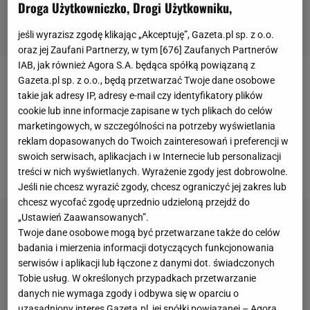
Droga Użytkowniczko, Drogi Użytkowniku,
jeśli wyrazisz zgodę klikając „Akceptuję”, Gazeta.pl sp. z o.o.
oraz jej Zaufani Partnerzy, w tym [
676
] Zaufanych Partnerów
IAB, jak również Agora S.A. będąca spółką powiązaną z
Gazeta.pl sp. z o.o., będą przetwarzać Twoje dane osobowe
Reprezentacja Polski w piątek rozpocznie eliminacje
takie jak adresy IP, adresy e-mail czy identyfikatory plików
do przyszłorocznych mistrzostw Europy, które
cookie lub inne informacje zapisane w tych plikach do celów
zostaną rozegrane w Niemczech. Biało-Czerwoni w
marketingowych, w szczególności na potrzeby wyświetlania
reklam dopasowanych do Twoich zainteresowań i preferencji w
pierwszym spotkaniu zmierzą się na wyjeździe z
swoich serwisach, aplikacjach i w Internecie lub personalizacji
reprezentacją Czech.
treści w nich wyświetlanych. Wyrażenie zgody jest dobrowolne.
Jeśli nie chcesz wyrazić zgody, chcesz ograniczyć jej zakres lub
chcesz wycofać zgodę uprzednio udzieloną przejdź do
„Ustawień Zaawansowanych”.
Twoje dane osobowe mogą być przetwarzane także do celów
badania i mierzenia informacji dotyczących funkcjonowania
serwisów i aplikacji lub łączone z danymi dot. świadczonych
Tobie usług. W określonych przypadkach przetwarzanie
danych nie wymaga zgody i odbywa się w oparciu o
uzasadniony interes Gazeta.pl, jej spółki powiązanej – Agora