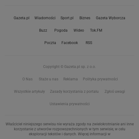
Gazeta.pl
Wiadomości
Sport.pl
Biznes
Gazeta Wyborcza
Buzz
Pogoda
Wideo
Tok.FM
Poczta
Facebook
RSS
Copyright © Gazeta.pl sp. z o.o.
O Nas
Staże u nas
Reklama
Polityka prywatności
Wszystkie artykuły
Zasady korzystania z portalu
Zgłoś uwagi
Ustawienia prywatności
Właściciel niniejszego serwisu nie wyraża zgody na zwielokrotnianie ani inne
korzystanie z utworów rozpowszechnionych w tym serwisie, w celu
eksploracji tekstów i danych. Więcej informacji w