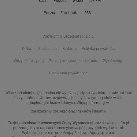
Buzz
Pogoda
Wideo
Tok.FM
Poczta
Facebook
RSS
Copyright © Gazeta.pl sp. z o.o.
O Nas
Staże u nas
Reklama
Polityka prywatności
Wszystkie artykuły
Zasady korzystania z portalu
Zgłoś uwagi
Ustawienia prywatności
Właściciel niniejszego serwisu nie wyraża zgody na zwielokrotnianie ani inne
korzystanie z utworów rozpowszechnionych w tym serwisie, w celu
eksploracji tekstów i danych. Więcej informacji w
zastrzeżeniu dot. eksploracji tekstów i danych
Treści z
serwisów internetowych Grupy Wyborcza.pl
oraz serwisu tokfm.pl
prezentujemy w ramach komercyjnej współpracy z ich wydawcami:
Wyborcza sp. z o.o. oraz Grupą Radiową Agory sp. z o.o.