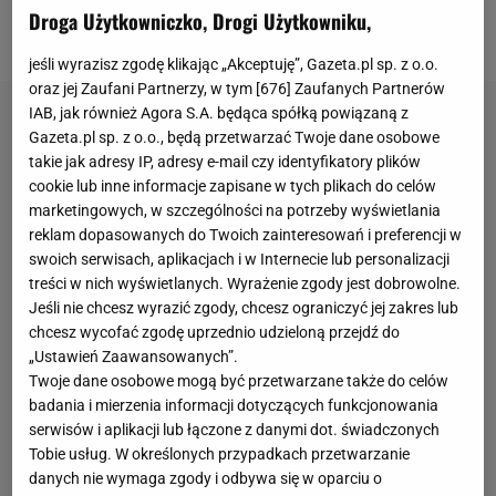
Droga Użytkowniczko, Drogi Użytkowniku,
informacje.
jeśli wyrazisz zgodę klikając „Akceptuję”, Gazeta.pl sp. z o.o.
oraz jej Zaufani Partnerzy, w tym [
676
] Zaufanych Partnerów
IAB, jak również Agora S.A. będąca spółką powiązaną z
Gazeta.pl sp. z o.o., będą przetwarzać Twoje dane osobowe
takie jak adresy IP, adresy e-mail czy identyfikatory plików
cookie lub inne informacje zapisane w tych plikach do celów
marketingowych, w szczególności na potrzeby wyświetlania
reklam dopasowanych do Twoich zainteresowań i preferencji w
swoich serwisach, aplikacjach i w Internecie lub personalizacji
treści w nich wyświetlanych. Wyrażenie zgody jest dobrowolne.
Jeśli nie chcesz wyrazić zgody, chcesz ograniczyć jej zakres lub
chcesz wycofać zgodę uprzednio udzieloną przejdź do
„Ustawień Zaawansowanych”.
Twoje dane osobowe mogą być przetwarzane także do celów
badania i mierzenia informacji dotyczących funkcjonowania
serwisów i aplikacji lub łączone z danymi dot. świadczonych
Tobie usług. W określonych przypadkach przetwarzanie
danych nie wymaga zgody i odbywa się w oparciu o