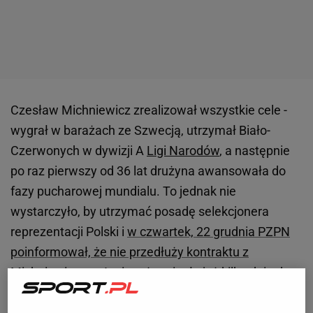
Czesław Michniewicz zrealizował wszystkie cele -
wygrał w barażach ze Szwecją, utrzymał Biało-
Czerwonych w dywizji A
Ligi Narodów
, a następnie
po raz pierwszy od 36 lat drużyna awansowała do
fazy pucharowej mundialu. To jednak nie
wystarczyło, by utrzymać posadę selekcjonera
reprezentacji Polski i
w czwartek, 22 grudnia PZPN
poinformował, że nie przedłuży kontraktu z
Michniewiczem
. I mimo że minęło już kilka dni od
decyzji związku, to wciąż gorący jest temat trenera
oraz "afery premiowej", a na jaw wychodzą kolejne