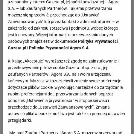
uzasadniony interes Gazeta.pl, jej spółki powiązanej – Agora
S.A. – lub Zaufanych Partnerów. Takiemu przetwarzaniu
możesz się sprzeciwić, przechodząc do „Ustawień
Zaawansowanych” lub przez kontakt z administratorem – w
zależności od zakresu sprzeciwu i podmiotu, wobec którego
jest kierowany. Więcej informacji o przetwarzaniu danych
osobowych znajdziesz w dokumencie
Polityka Prywatności
Gazeta.pl
i
Polityka Prywatności Agora S.A.
Klikając „Akceptuję” wyrażasz też zgodę na zainstalowanie i
przechowywanie plików cookie Gazeta.pl sp. z o.o., jej
Zaufanych Partnerów i Agora S.A. na Twoim urządzeniu
końcowym. Możesz w każdej chwili zmienić swoje preferencje
dotyczące plików cookie, wywołując narzędzie do zarządzania
twoimi preferencjami dot. przetwarzania danych poprzez
Zobacz wideo
Rostkowski ocenił finał Marciniaka:
odnośnik „Ustawienia prywatności ” w stopce serwisu i
przechodząc do „Ustawień Zaawansowanych”. Zmiana
Mecz Francja-Argentyna dobrze sędziowany przez
ustawień plików cookie możliwa jest także za pomocą ustawień
Polaka
przeglądarki.
My, nasi Zaufani Partnerzy i Agora S.A. możemy przetwarzać