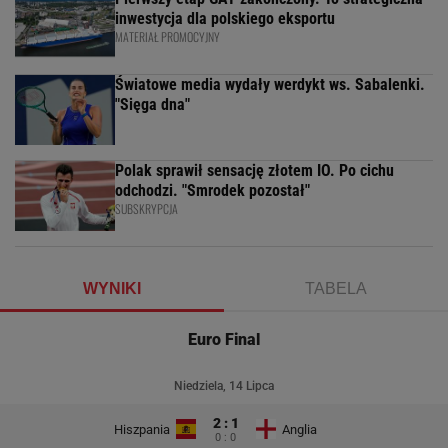
inwestycja dla polskiego eksportu
MATERIAŁ PROMOCYJNY
Światowe media wydały werdykt ws. Sabalenki.
"Sięga dna"
Polak sprawił sensację złotem IO. Po cichu
odchodzi. "Smrodek pozostał"
SUBSKRYPCJA
WYNIKI
TABELA
Euro Final
Niedziela, 14 Lipca
2 : 1
Hiszpania
Anglia
0 : 0