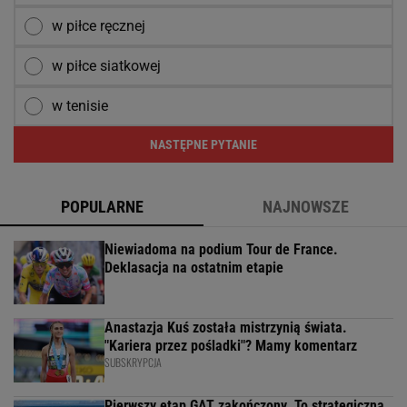
w piłce ręcznej
w piłce siatkowej
w tenisie
NASTĘPNE PYTANIE
POPULARNE
NAJNOWSZE
Niewiadoma na podium Tour de France.
Deklasacja na ostatnim etapie
Anastazja Kuś została mistrzynią świata.
"Kariera przez pośladki"? Mamy komentarz
SUBSKRYPCJA
Pierwszy etap GAT zakończony. To strategiczna