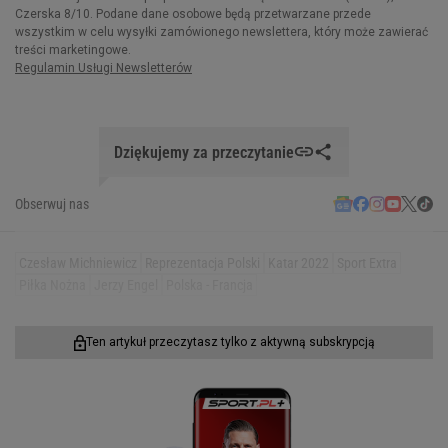
Dziękujemy za przeczytanie
Obserwuj nas
Czesław Michniewicz
Reprezentacja Polski
Katar 2022
Sport Extra
Piłka Nożna
Jerzy Engel
Polska - Francja