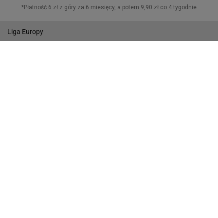
MŚ w Piłce Nożnej
Liga Europy
Wyniki
Gazeta.pl
Wiadomości
Sport.pl
Biznes
Gazeta Wyborcza
Buzz
Pogoda
Wideo
Tok.FM
Poczta
Facebook
RSS
Copyright © Gazeta.pl sp. z o.o.
O Nas
Staże u nas
Reklama
Polityka prywatności
Wszystkie artykuły
Zasady korzystania z portalu
Zgłoś uwagi