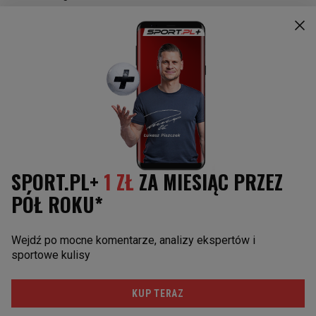
La Liga
Borussia Dortmund
Bundesliga
Bayern Monachium
Serie A
Manchester United
Ligue 1
Liverpool FC
Liga Europy
Napoli
Juventus Turyn
Paris St. Germain
POZOSTAŁE
Reprezentacja
I liga
Puchar Polski