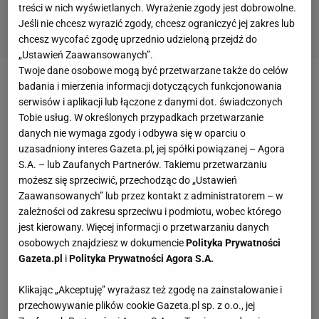
treści w nich wyświetlanych. Wyrażenie zgody jest dobrowolne.
Jeśli nie chcesz wyrazić zgody, chcesz ograniczyć jej zakres lub
chcesz wycofać zgodę uprzednio udzieloną przejdź do
„Ustawień Zaawansowanych”.
Twoje dane osobowe mogą być przetwarzane także do celów
badania i mierzenia informacji dotyczących funkcjonowania
Zobacz wideo
Zatrzymał Messiego, teraz czas na
serwisów i aplikacji lub łączone z danymi dot. świadczonych
Mbappe. Wojtek, zatrzymaj Francję!
Tobie usług. W określonych przypadkach przetwarzanie
danych nie wymaga zgody i odbywa się w oparciu o
uzasadniony interes Gazeta.pl, jej spółki powiązanej – Agora
Początek meczu w niedzielę o godzinie 16.00 czasu
S.A. – lub Zaufanych Partnerów. Takiemu przetwarzaniu
polskiego. Relacja na żywo na Sport.pl
możesz się sprzeciwić, przechodząc do „Ustawień
Zaawansowanych” lub przez kontakt z administratorem – w
Łukasz Jachimiak: Na pewno podoba się panu
zależności od zakresu sprzeciwu i podmiotu, wobec którego
jest kierowany. Więcej informacji o przetwarzaniu danych
wynik, jaki Polska osiągnęła na mundialu, a czy
osobowych znajdziesz w dokumencie
Polityka Prywatności
podoba się też panu sposób, w jaki Polska gra?
Gazeta.pl
i
Polityka Prywatności Agora S.A.
Jerzy Engel: Mundial to nie jest miejsce, gdzie
Klikając „Akceptuję” wyrażasz też zgodę na zainstalowanie i
przechowywanie plików cookie Gazeta.pl sp. z o.o., jej
ocenia się jakość
gry
. Na mundialu jest gra o wynik, o