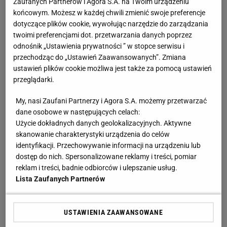
Zaufanych Partnerów i Agora S.A. na Twoim urządzeniu
mistrzostwo świata. Dobry jest każdy sposób, który
końcowym. Możesz w każdej chwili zmienić swoje preferencje
doprowadzi do pucharu.
dotyczące plików cookie, wywołując narzędzie do zarządzania
twoimi preferencjami dot. przetwarzania danych poprzez
odnośnik „Ustawienia prywatności ” w stopce serwisu i
Tylko czy po tym, co Polska pokazała w fazie
przechodząc do „Ustawień Zaawansowanych”. Zmiana
grupowej, można powiedzieć, że realnie jest w grze
ustawień plików cookie możliwa jest także za pomocą ustawień
przeglądarki.
o mistrzostwo świata? Moim zdaniem potrzebnych
byłoby kilka cudów z rzędu. Widzi pan, że po
My, nasi Zaufani Partnerzy i Agora S.A. możemy przetwarzać
dane osobowe w następujących celach:
meczu z Argentyną mało kto wierzy, że stać nas na
Użycie dokładnych danych geolokalizacyjnych. Aktywne
walkę z najlepszymi, prawda?
skanowanie charakterystyki urządzenia do celów
identyfikacji. Przechowywanie informacji na urządzeniu lub
- Tak, ale presja wyjścia z grupy na mundialu ciążyła
dostęp do nich. Spersonalizowane reklamy i treści, pomiar
reklam i treści, badnie odbiorców i ulepszanie usług.
na
reprezentacji Polski
tak długo i tak bardzo, że ja
Lista Zaufanych Partnerów
sobie zdaję sprawę z tego, że nasz zespół tak
bardzo chciał ten cel zrealizować, że zrobił
USTAWIENIA ZAAWANSOWANE
wszystko, byle tylko zdobyć cztery punkty i przejść