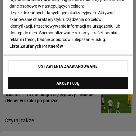
tiktoker postanowił kupić butelkę Coca-Coli o
dane osobowe w następujących celach:
pojemności 350 ml. Cena zwala z nóg. Autor filmiku
Użycie dokładnych danych geolokalizacyjnych. Aktywne
skanowanie charakterystyki urządzenia do celów
zapłacił za nią około 20 zł, co tylko potwierdza, że
identyfikacji. Przechowywanie informacji na urządzeniu lub
pobyt w Dosze do nie należy do najtańszych. Qesek
dostęp do nich. Spersonalizowane reklamy i treści, pomiar
nie żałuje inwestycji. Jeden z internautów pod wideo
reklam i treści, badnie odbiorców i ulepszanie usług.
Lista Zaufanych Partnerów
zapytał go: "czy ty wydałeś 20 zł na cole tylko po to,
żeby odcinek nagrać?", na co w odpowiedzi padło:
"tak, a o co chodzi?".
USTAWIENIA ZAAWANSOWANE
AKCEPTUJĘ
"Absurd" i "To nie mogło się wydarzy". Mueller
i Neuer w szoku po porażce
Czytaj także: