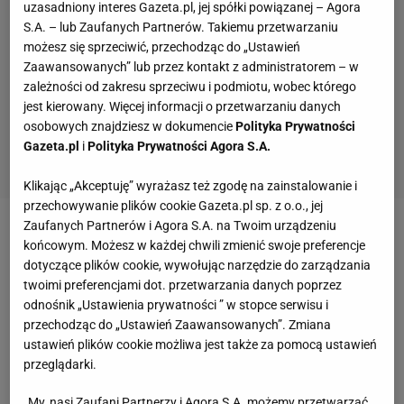
uzasadniony interes Gazeta.pl, jej spółki powiązanej – Agora
S.A. – lub Zaufanych Partnerów. Takiemu przetwarzaniu
możesz się sprzeciwić, przechodząc do „Ustawień
Zaawansowanych” lub przez kontakt z administratorem – w
zależności od zakresu sprzeciwu i podmiotu, wobec którego
jest kierowany. Więcej informacji o przetwarzaniu danych
osobowych znajdziesz w dokumencie
Polityka Prywatności
Gazeta.pl
i
Polityka Prywatności Agora S.A.
Klikając „Akceptuję” wyrażasz też zgodę na zainstalowanie i
przechowywanie plików cookie Gazeta.pl sp. z o.o., jej
Zaufanych Partnerów i Agora S.A. na Twoim urządzeniu
Zobacz wideo
końcowym. Możesz w każdej chwili zmienić swoje preferencje
dotyczące plików cookie, wywołując narzędzie do zarządzania
twoimi preferencjami dot. przetwarzania danych poprzez
Ile kosztuje butelka Coca-Coli na mundialu?
odnośnik „Ustawienia prywatności ” w stopce serwisu i
przechodząc do „Ustawień Zaawansowanych”. Zmiana
Qesek od dziesięciu lat nagrywa treści na YouTube
ustawień plików cookie możliwa jest także za pomocą ustawień
oraz na TikToku. Na kanałach zajmuje się głównie
przeglądarki.
piłkarską tematyką. Po przyjeździe do Kataru
My, nasi Zaufani Partnerzy i Agora S.A. możemy przetwarzać