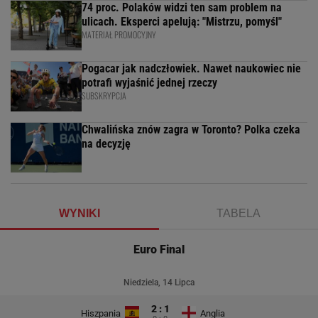
74 proc. Polaków widzi ten sam problem na
ulicach. Eksperci apelują: "Mistrzu, pomyśl"
MATERIAŁ PROMOCYJNY
Pogacar jak nadczłowiek. Nawet naukowiec nie
potrafi wyjaśnić jednej rzeczy
SUBSKRYPCJA
Chwalińska znów zagra w Toronto? Polka czeka
na decyzję
WYNIKI
TABELA
Euro Final
Niedziela, 14 Lipca
2 : 1
Hiszpania
Anglia