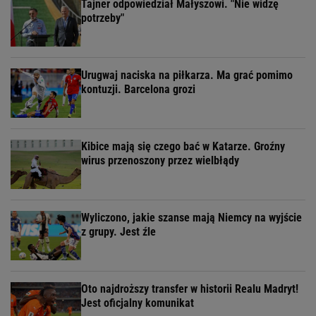
Tajner odpowiedział Małyszowi. "Nie widzę
potrzeby"
Urugwaj naciska na piłkarza. Ma grać pomimo
kontuzji. Barcelona grozi
Kibice mają się czego bać w Katarze. Groźny
wirus przenoszony przez wielbłądy
Wyliczono, jakie szanse mają Niemcy na wyjście
z grupy. Jest źle
Oto najdroższy transfer w historii Realu Madryt!
Jest oficjalny komunikat