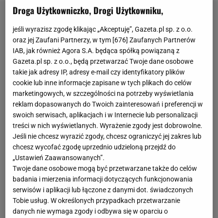
Droga Użytkowniczko, Drogi Użytkowniku,
jeśli wyrazisz zgodę klikając „Akceptuję”, Gazeta.pl sp. z o.o.
oraz jej Zaufani Partnerzy, w tym [
676
] Zaufanych Partnerów
IAB, jak również Agora S.A. będąca spółką powiązaną z
Gazeta.pl sp. z o.o., będą przetwarzać Twoje dane osobowe
takie jak adresy IP, adresy e-mail czy identyfikatory plików
cookie lub inne informacje zapisane w tych plikach do celów
marketingowych, w szczególności na potrzeby wyświetlania
reklam dopasowanych do Twoich zainteresowań i preferencji w
swoich serwisach, aplikacjach i w Internecie lub personalizacji
treści w nich wyświetlanych. Wyrażenie zgody jest dobrowolne.
Jeśli nie chcesz wyrazić zgody, chcesz ograniczyć jej zakres lub
chcesz wycofać zgodę uprzednio udzieloną przejdź do
„Ustawień Zaawansowanych”.
Twoje dane osobowe mogą być przetwarzane także do celów
badania i mierzenia informacji dotyczących funkcjonowania
serwisów i aplikacji lub łączone z danymi dot. świadczonych
Tobie usług. W określonych przypadkach przetwarzanie
danych nie wymaga zgody i odbywa się w oparciu o