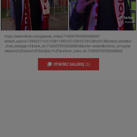
https://www.tiktok.com/@qesek_/video/7168507095585688838?
embed_source=70842511%2C120811592%2C120810756%3Bnull%3Bembed_blank&is
_from_webapp=v1&item_id=7168507095585688838&refer=embed&referer_url=pulse
mbed.eu%2Fp2em%2F0Uos8zd-T%2F&referer_video_id=7168507095585688838
OTWÓRZ GALERIĘ
(3)