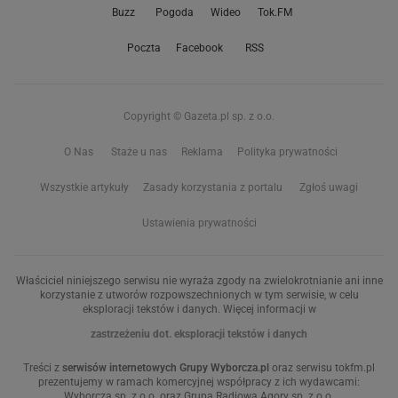
Buzz
Pogoda
Wideo
Tok.FM
Poczta
Facebook
RSS
Copyright © Gazeta.pl sp. z o.o.
O Nas
Staże u nas
Reklama
Polityka prywatności
Wszystkie artykuły
Zasady korzystania z portalu
Zgłoś uwagi
Ustawienia prywatności
Właściciel niniejszego serwisu nie wyraża zgody na zwielokrotnianie ani inne
korzystanie z utworów rozpowszechnionych w tym serwisie, w celu
eksploracji tekstów i danych. Więcej informacji w
zastrzeżeniu dot. eksploracji tekstów i danych
Treści z
serwisów internetowych Grupy Wyborcza.pl
oraz serwisu tokfm.pl
prezentujemy w ramach komercyjnej współpracy z ich wydawcami:
Wyborcza sp. z o.o. oraz Grupą Radiową Agory sp. z o.o.