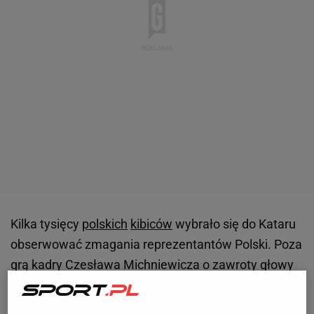
Kilka tysięcy
polskich
kibiców
wybrało się do Kataru
obserwować zmagania reprezentantów Polski. Poza
grą kadry Czesława Michniewicza o zawroty głowy
przyprawić mogą również panujące w Dosze ceny.